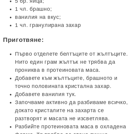
5 бр. яйца;
1 чл. брашно;
ванилия на вкус;
1 чл. гранулирана захар
Приготвяне:
Първо отделете белтъците от жълтъците.
Нито един грам жълтък не трябва да
прониква в протеиновата маса.
Добавете към жълтъците, брашното и
точно половината кристална захар.
Добавете ванилия тук.
Започваме активно да разбиваме всичко,
докато кристалите на захарта се
разтворят и масата не изсветлява.
Разбийте протеиновата маса в охладена