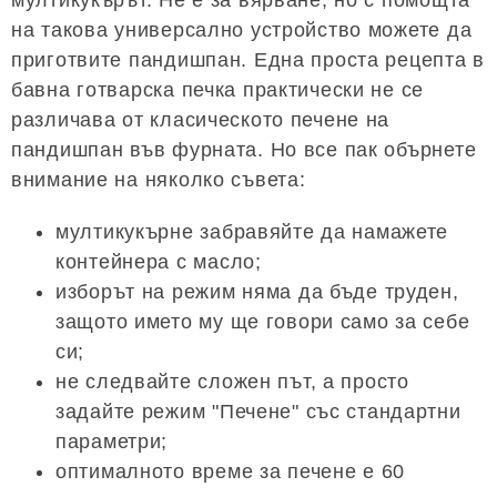
мултикукърът. Не е за вярване, но с помощта
на такова универсално устройство можете да
приготвите пандишпан. Една проста рецепта в
бавна готварска печка практически не се
различава от класическото печене на
пандишпан във фурната. Но все пак обърнете
внимание на няколко съвета:
мултикукърне забравяйте да намажете
контейнера с масло;
изборът на режим няма да бъде труден,
защото името му ще говори само за себе
си;
не следвайте сложен път, а просто
задайте режим "Печене" със стандартни
параметри;
оптималното време за печене е 60