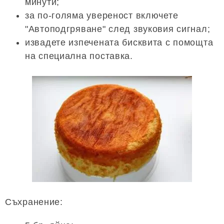
минути;
за по-голяма увереност включете
"Автоподгряване" след звуковия сигнал;
извадете изпечената бисквита с помощта
на специална поставка.
Съхранение: