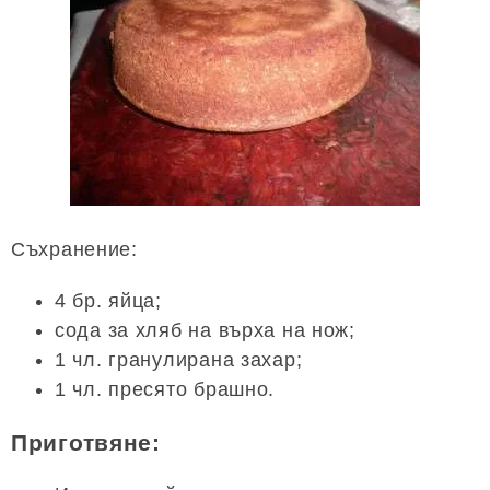
Съхранение:
4 бр. яйца;
сода за хляб на върха на нож;
1 чл. гранулирана захар;
1 чл. пресято брашно.
Приготвяне: