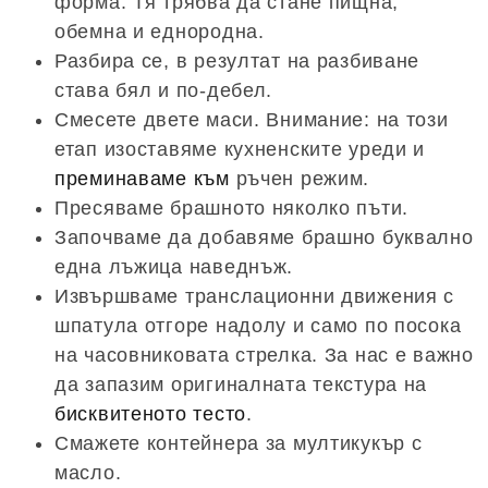
форма. Тя трябва да стане пищна,
обемна и еднородна.
Разбира се, в резултат на разбиване
става бял и по-дебел.
Смесете двете маси. Внимание: на този
етап изоставяме кухненските уреди и
преминаваме към
ръчен режим.
Пресяваме брашното няколко пъти.
Започваме да добавяме брашно буквално
една лъжица наведнъж.
Извършваме транслационни движения с
шпатула отгоре надолу и само по посока
на часовниковата стрелка. За нас е важно
да запазим оригиналната текстура на
бисквитеното тесто
.
Смажете контейнера за мултикукър с
масло.