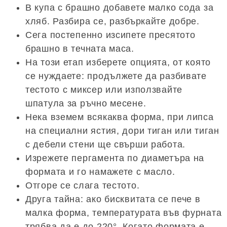
В купа с брашно добавете малко сода за
хляб. Разбира се, разбъркайте добре.
Сега постепенно изсипете пресятото
брашно в течната маса.
На този етап изберете опцията, от която
се нуждаете: продължете да разбивате
тестото с миксер или използвайте
шпатула за ръчно месене.
Нека вземем всякаква форма, при липса
на специални ястия, дори тиган или тиган
с дебели стени ще свърши работа.
Изрежете пергамента по диаметъра на
формата и го намажете с масло.
Отгоре се слага тестото.
Друга тайна: ако бисквитата се пече в
малка форма, температурата във фурната
трябва да е до 220°. Когато формата е