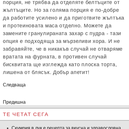
порция, не трябва да отделяте белтъците от
жълтъците. Но за голяма порция е по-добре
да работите усилено и да приготвите жълтъка
и протеиновата маса отделно. Можете да
замените гранулираната захар с пудра - тази
опция е подходяща за мързеливи хора. И не
забравяйте, че в никакъв случай не отваряме
вратата на фурната, в противен случай
бисквитата ще изглежда като плоска торта,
лишена от блясък. Добър апетит!
Следваща
Предишна
ТЕ ЧЕТАТ СЕГА
Скумрия в лук е рецепта за вкусна и здравословна