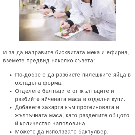
И за да направите бисквитата мека и ефирна,
вземете предвид няколко съвета:
По-добре е да разбиете пилешките яйца в
охладена форма.
Отделете белтъците от жълтъците и
разбийте яйчената маса в отделни купи.
Добавете захарта към протеиновата и
жълтъчната маса, като разделите общото
й количество наполовина.
Можете да използвате бакпулвер.