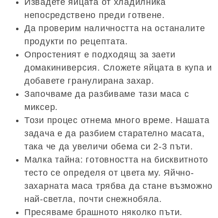
Извадете яйцата от хладилника
непосредствено преди готвене.
Да проверим наличността на останалите
продукти по рецептата.
Опростеният е подходящ за заети
домакиниверсия. Сложете яйцата в купа и
добавете гранулирана захар.
Започваме да разбиваме тази маса с
миксер.
Този процес отнема много време. Нашата
задача е да разбием старателно масата,
така че да увеличи обема си 2-3 пъти.
Малка тайна: готовността на бисквитното
тесто се определя от цвета му. Яйчно-
захарната маса трябва да стане възможно
най-светла, почти снежнобяла.
Пресяваме брашното няколко пъти.