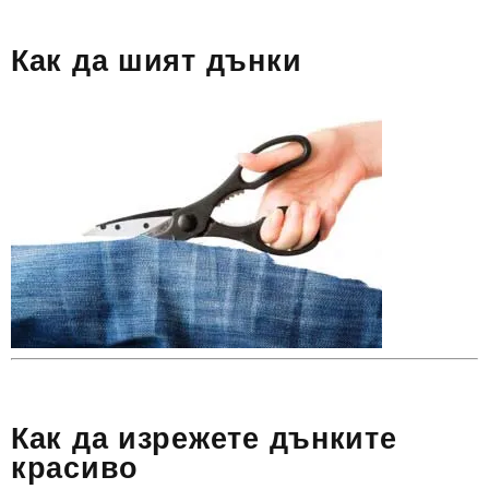
Как да шият дънки
Как да изрежете дънките
красиво