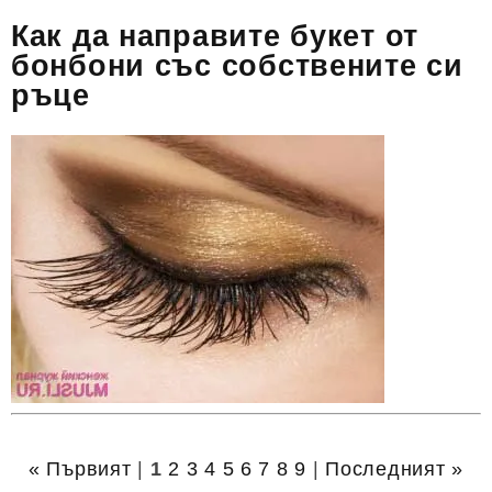
Как да направите букет от
бонбони със собствените си
ръце
« Първият
|
1
2
3
4
5
6
7
8
9
|
Последният »