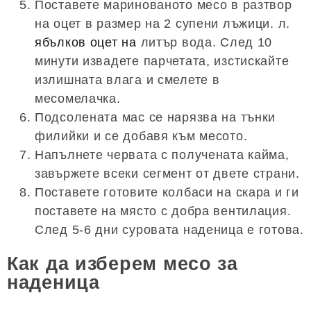
Поставете маринованото месо в разтвор
на оцет в размер на 2 супени лъжици. л.
ябълков оцет на
литър вода. След 10
минути извадете парчетата, изстискайте
излишната влага и смелете в
месомелачка.
Подсолената мас се нарязва на тънки
филийки и се добавя към месото.
Напълнете червата с получената кайма,
завържете всеки сегмент от двете страни.
Поставете готовите колбаси на скара и ги
поставете на място с добра вентилация.
След 5-6 дни суровата наденица е готова.
Как да изберем месо за
наденица