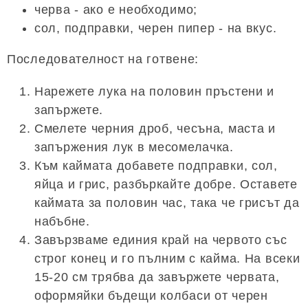
черва - ако е необходимо;
сол, подправки, черен пипер - на вкус.
Последователност на готвене:
Нарежете лука на половин пръстени и
запържете.
Смелете черния дроб, чесъна, маста и
запържения лук в месомелачка.
Към каймата добавете подправки, сол,
яйца и грис, разбъркайте добре. Оставете
каймата за половин час, така че грисът да
набъбне.
Завързваме единия край на червото със
строг конец и го пълним с кайма. На всеки
15-20 см трябва да завържете червата,
оформяйки бъдещи колбаси от черен