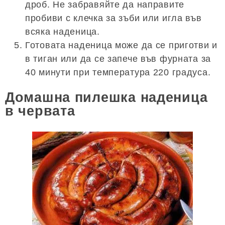
дроб. Не забравяйте да направите
пробиви с клечка за зъби или игла във
всяка наденица.
Готовата наденица може да се приготви и
в тиган или да се запече във фурната за
40 минути при температура 220 градуса.
Домашна пилешка наденица
в червата