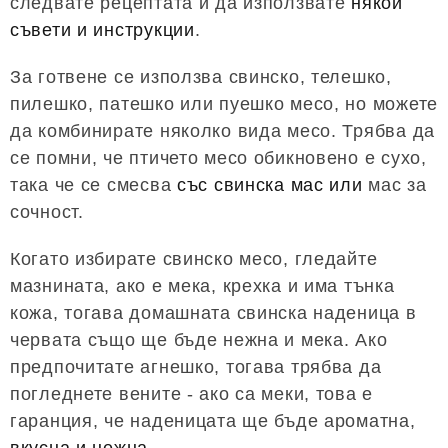
следвате рецептата и да използвате
някои
съвети и инструкции
.
За готвене се използва свинско, телешко,
пилешко, патешко или пуешко месо, но можете
да комбинирате няколко вида месо. Трябва да
се помни, че птичето месо обикновено е сухо,
така че се смесва
със свинска мас или
мас за
сочност.
Когато избирате свинско месо, гледайте
мазнината, ако е мека, крехка и има тънка
кожа, тогава домашната свинска наденица в
червата също ще бъде нежна и мека. Ако
предпочитате агнешко, тогава трябва да
погледнете вените - ако са меки, това е
гаранция, че наденицата ще бъде ароматна,
вкусна и нежна
.