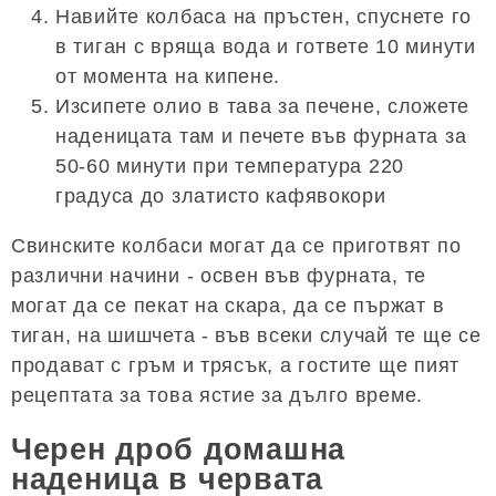
Навийте колбаса на пръстен, спуснете го
в тиган с вряща вода и гответе 10 минути
от момента на кипене.
Изсипете олио в тава за печене, сложете
наденицата там и печете във фурната за
50-60 минути при температура 220
градуса до златисто кафявокори
Свинските колбаси могат да се приготвят по
различни начини - освен във фурната, те
могат да се пекат на скара, да се пържат в
тиган, на шишчета - във всеки случай те ще се
продават с гръм и трясък, а гостите ще пият
рецептата за това ястие за дълго време.
Черен дроб домашна
наденица в червата