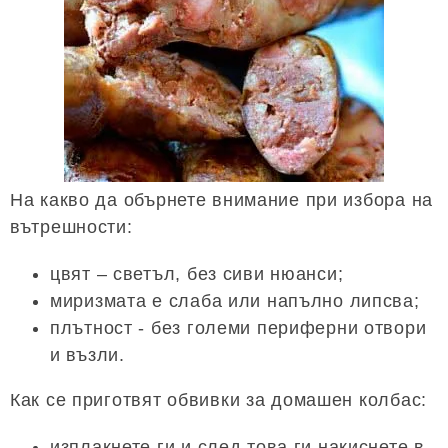
На какво да обърнете внимание при избора на
вътрешности:
цвят – светъл, без сиви нюанси;
миризмата е слаба или напълно липсва;
плътност - без големи периферни отвори
и възли.
Как се приготвят обвивки за домашен колбас:
изплакнете ги и след това ги накиснете в