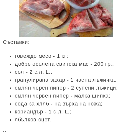
Съставки:
говеждо месо - 1 кг;
добре осолена свинска мас - 200 гр.;
сол - 2 с.л. L.;
гранулирана захар - 1 чаена лъжичка;
смлян черен пипер - 2 супени лъжици;
смлян червен пипер - малка щипка;
сода за хляб - на върха на ножа;
кориандър - 1 с.л. L.;
ябълков оцет.