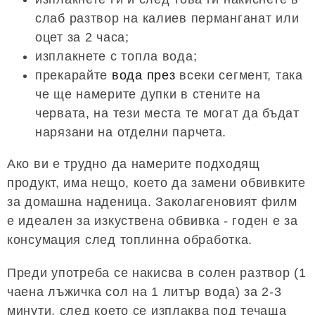
слаб разтвор на калиев перманганат или
оцет за 2 часа;
изплакнете с топла вода;
прекарайте
вода през
всеки сегмент, така
че ще намерите дупки в стените на
червата, на тези места те могат да бъдат
нарязани на отделни парчета.
Ако ви е трудно да намерите подходящ
продукт, има нещо, което да замени обвивките
за домашна наденица. Заколагеновият филм
е идеален за изкуствена обвивка - годен е за
консумация след топлинна обработка.
Преди употреба се накисва в солен разтвор (1
чаена лъжичка сол на 1 литър вода) за 2-3
минути, след което се изплаква под течаща