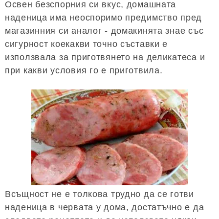
Освен безспорния си вкус, домашната
наденица има неоспоримо предимство пред
магазинния си аналог - домакинята знае със
сигурност коекакви точно съставки е
използвала за приготвянето на деликатеса и
при какви условия го е приготвила.
Всъщност не е толкова трудно да се готви
наденица в червата у дома, достатъчно е да