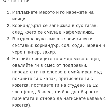
Как се готви:
Изплакнете месото и го нарежете на
ивици.
Кориандърът се запържва в сух тиган,
след което се смила в кафемелачка.
В отделна купа смесете всички сухи
съставки: кориандър, сол, сода, червен и
черен пипер, захар.
Натрийте ивиците говеждо месо с оцет,
оваляйте ги в смес от подправки,
наредете ги на слоеве в емайлиран съд,
покрийте ги с капак, притиснете ги с
кокетка, поставете ги на студено за 12
часа (след 6 часа, трябва да обърнете
парчетата и отново да натиснете капака с
кокетка).