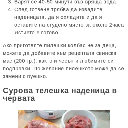
Варят се 40-50 минути във вряща вода.
След готвене трябва да извадите
наденицата, да я охладите и да я
оставите на студено място за около 2часа
Ястието е готово.
Ако приготвяте пилешки колбас не за деца,
можете да добавите към рецептата свинска
мас (200 гр.), както и чесън и любимите си
подправки. По желание пилешкото може да се
замени с пуешко.
Сурова телешка наденица в
червата