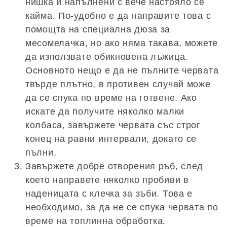
нишка и напълнени с вече настояло се
кайма. По-удобно е да направите това с
помощта на специална дюза за
месомелачка, но ако няма такава, можете
да използвате обикновена лъжица.
Основното нещо е да не пълните червата
твърде плътно, в противен случай може
да се спука по време на готвене. Ако
искате да получите няколко малки
колбаса, завържете червата със строг
конец на равни интервали, докато се
пълни.
Завържете добре отворения ръб, след
което направете няколко пробиви в
наденицата с клечка за зъби. Това е
необходимо, за да не се спука червата по
време на топлинна обработка.