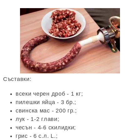
Съставки:
всеки черен дроб - 1 кг;
пилешки яйца - 3 бр.;
свинска мас - 200 гр.;
лук - 1-2 глави;
чесън - 4-6 скилидки;
грис - 6 с.л. L.;