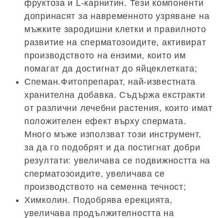
фруктоза и L-карнитин. Тези компоненти
допринасят за навременното узряване на
мъжките зародишни клетки и правилното
развитие на сперматозоидите, активират
производството на ензими, които им
помагат да достигнат до яйцеклетката;
Спеман.Фитопрепарат, най-известната
хранителна добавка. Съдържа екстракти
от различни лечебни растения, които имат
положителен ефект върху спермата.
Много мъже използват този инструмент,
за да го подобрят и да постигнат добри
резултати: увеличава се подвижността на
сперматозоидите, увеличава се
производството на семенна течност;
Химколин. Подобрява ерекцията,
увеличава продължителността на