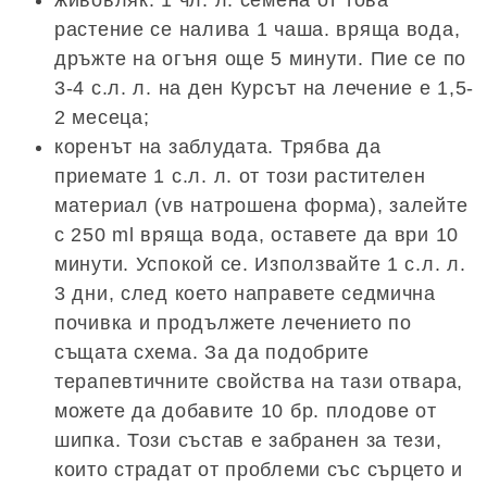
живовляк. 1 чл. л. семена от това
растение се налива 1 чаша. вряща вода,
дръжте на огъня още 5 минути. Пие се по
3-4 с.л. л. на ден Курсът на лечение е 1,5-
2 месеца;
коренът на заблудата. Трябва да
приемате 1 с.л. л. от този растителен
материал (vв натрошена форма), залейте
с 250 ml вряща вода, оставете да ври 10
минути. Успокой се. Използвайте 1 с.л. л.
3 дни, след което направете седмична
почивка и продължете лечението по
същата схема. За да подобрите
терапевтичните свойства на тази отвара,
можете да добавите 10 бр. плодове от
шипка. Този състав е забранен за тези,
които страдат от проблеми със сърцето и