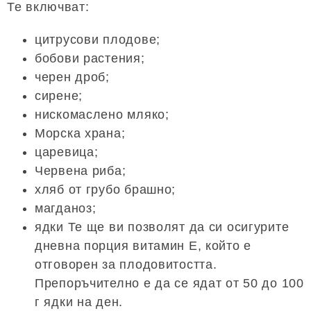
Те включват:
цитрусови плодове;
бобови растения;
черен дроб;
сирене;
нискомаслено мляко;
Морска храна;
царевица;
Червена риба;
хляб от грубо брашно;
магданоз;
ядки Те ще ви позволят да си осигурите
дневна порция витамин Е, който е
отговорен за плодовитостта.
Препоръчително е да се ядат от 50 до 100
г ядки на ден.