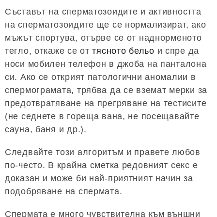
Съставът на сперматозоидите и активността
на сперматозоидите ще се нормализират, ако
мъжът спортува, отърве се от наднорменото
тегло, откаже се от
тясното бельо
и спре да
носи мобилен телефон в джоба на панталона
си. Ако се открият патологични аномалии в
спермограмата, трябва да се вземат мерки за
предотвратяване на прегряване на тестисите
(не седнете в гореща вана, не посещавайте
сауна, баня и др.).
Следвайте този алгоритъм и правете любов
по-често. В крайна сметка редовният секс е
доказан и може би най-приятният начин за
подобряване на спермата.
Спермата е много чувствителна към външни