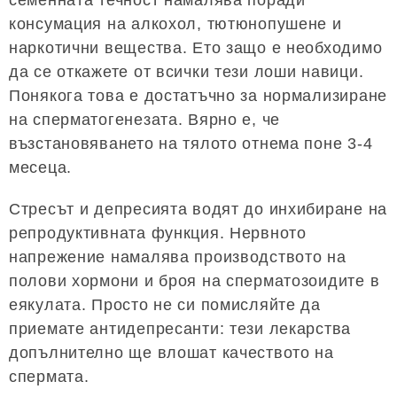
консумация на алкохол, тютюнопушене и
наркотични вещества. Ето защо е необходимо
да се откажете от всички тези лоши навици.
Понякога това е достатъчно за нормализиране
на сперматогенезата. Вярно е, че
възстановяването на тялото отнема поне 3-4
месеца.
Стресът и депресията водят до инхибиране на
репродуктивната функция. Нервното
напрежение намалява производството на
полови хормони и броя на сперматозоидите в
еякулата. Просто не си помисляйте да
приемате антидепресанти: тези лекарства
допълнително ще влошат качеството на
спермата.