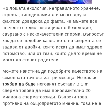
Но лошата екология, неправилното хранене,
стресът, хиподинамията и много други
фактори доведоха до факта, че мъжете все
по-често се диагностицират с безплодие,
свързано с нискокачествена сперма. Въпросът
как да се подобри качеството на спермата се
задава от двойки, които искат да имат здраво
потомство, или от тези, които дълго време не
могат да станат родители.
Можете наистина да подобрите качеството на
семенната течност за три месеца. Но
какъв
трябва да бъде
неговият състав? В 1 ml
сперма трябва да има приблизително 20
милиона сперматозоиди. Въпреки това,
противно на общоприетото мнение, това не е