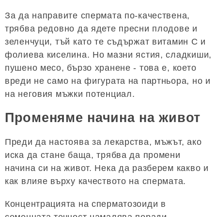
За да направите спермата по-качествена,
трябва редовно да ядете пресни плодове и
зеленчуци, тъй като те съдържат витамин С и
фолиева киселина. Но мазни ястия, сладкиши,
пушено месо, бързо хранене - това е, което
вреди не само на фигурата на партньора, но и
на неговия мъжки потенциал.
Променяме начина на живот
Преди да настоява за лекарства, мъжът, ако
иска да стане баща, трябва да промени
начина си на живот. Нека да разберем какво и
как влияе върху качеството на спермата.
Концентрацията на сперматозоиди в
семенната течност намалява поради