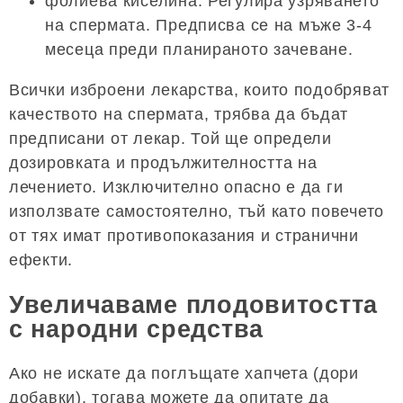
фолиева киселина. Регулира узряването
на спермата. Предписва се на мъже 3-4
месеца преди планираното зачеване.
Всички изброени лекарства, които подобряват
качеството на спермата, трябва да бъдат
предписани от лекар. Той ще определи
дозировката и продължителността на
лечението. Изключително опасно е да ги
използвате самостоятелно, тъй като повечето
от тях имат противопоказания и странични
ефекти.
Увеличаваме плодовитостта
с народни средства
Ако не искате да поглъщате хапчета (дори
добавки), тогава можете да опитате да