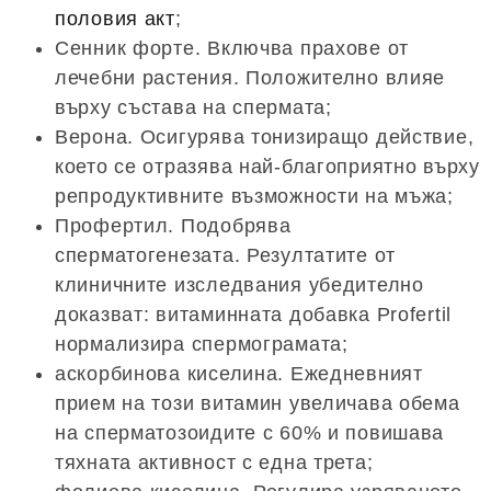
половия акт
;
Сенник форте. Включва прахове от
лечебни растения. Положително влияе
върху състава на спермата;
Верона. Осигурява тонизиращо действие,
което се отразява най-благоприятно върху
репродуктивните възможности на мъжа;
Профертил. Подобрява
сперматогенезата. Резултатите от
клиничните изследвания убедително
доказват: витаминната добавка Profertil
нормализира спермограмата;
аскорбинова киселина. Ежедневният
прием на този витамин увеличава обема
на сперматозоидите с 60% и повишава
тяхната активност с една трета;