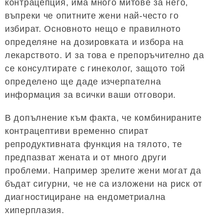
контрацепция, има много митове за него,
въпреки че опитните жени най-често го
избират. Основното нещо е правилното
определяне на дозировката и избора на
лекарството. И за това е препоръчително да
се консултирате с гинеколог, защото той
определено ще даде изчерпателна
информация за всички ваши отговори.
В допълнение към факта, че комбинираните
контрацептиви временно спират
репродуктивната функция на тялото, те
предпазват жената и от много други
проблеми. Например зрелите жени могат да
бъдат сигурни, че не са изложени на риск от
диагностициране на ендометриална
хиперплазия.