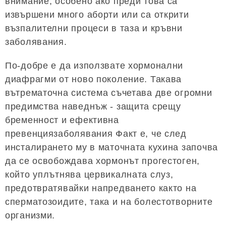
внимание, особено ако преди това са
извършени много аборти или са открити
възпалителни процеси в таза и кръвни
заболявания.
По-добре е да използвате хормонални
диафрагми от ново поколение. Такава
вътрематочна система съчетава две огромни
предимства наведнъж - защита срещу
бременност и ефективна
превенциязаболявания Факт е, че след
инсталирането му в маточната кухина започва
да се освобождава хормонът прогестоген,
който уплътнява цервикалната слуз,
предотвратявайки напредването както на
сперматозоидите, така и на болестотворните
организми.