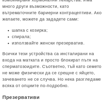
комбинирани хормонални лекарства. Има
много други възможности, като
вътрематочните бариерни контрацептиви. Ако
желаете, можете да зададете сами:
шапка с козирка;
спирала;
използвайте женски презерватив.
Всички тези устройства са инсталирани на
входа на матката и просто блокират пътя на
сперматозоидите. Съответно, тъй като семето
не може физически да се срещне с яйцето,
зачеването не се случва. Но нека разгледаме
всяка от опциите по-подробно.
Презервативи