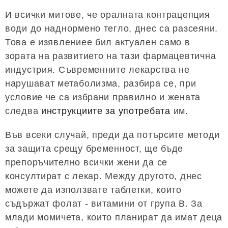
И всички митове, че оралната контрацепция
води до наднормено тегло, днес са разсеяни.
Това е изявлениее бил актуален само в
зората на развитието на тази фармацевтична
индустрия. Съвременните лекарства не
нарушават метаболизма, разбира се, при
условие че са избрани правилно и жената
следва
инструкциите за употребата
им.
Във всеки случай, преди да потърсите методи
за защита срещу бременност, ще бъде
препоръчително всички жени да се
консултират с лекар. Между другото, днес
можете да използвате таблетки, които
съдържат фолат - витамини от група В. За
млади момичета, които планират да имат деца