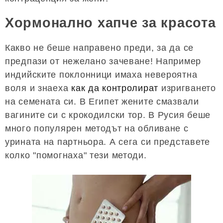
Хормонално хапче за красота
Какво не беше направено преди, за да се
предпази от нежелано зачеване! Например
индийските поклонници имаха невероятна
воля и знаеха
как да контролират
изригването
на семената си. В Египет жените смазвали
вагините си с крокодилски тор. В Русия беше
много популярен методът на обливане с
урината на партньора. А сега си представете
колко "помогнаха" тези методи.