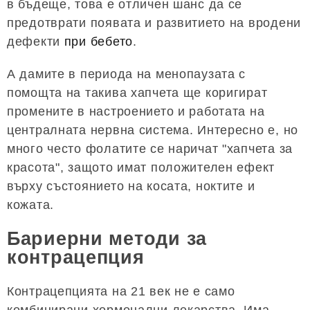
в бъдеще, това е отличен шанс да се
предотврати появата и развитието на вродени
дефекти
при бебето
.
А дамите в периода на менопаузата с
помощта на такива хапчета ще коригират
промените в настроението и работата на
централната нервна система. Интересно е, но
много често фолатите се наричат ​​"хапчета за
красота", защото имат положителен ефект
върху състоянието на косата, ноктите и
кожата.
Бариерни методи за
контрацепция
Контрацепцията на 21 век не е само