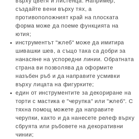
върху цветя и листенца. Например,
създайте вени върху тях, а
противоположният край на плоската
форма може да поеме функцията на
ютия;
инструментът "жлеб" може да имитира
шивашки шев, а също така са добри за
нанасяне на успоредни линии. Обратната
страна ви позволява да оформите
назъбен ръб и да направите усмивки
върху лицата на фигурките;
един от инструментите за декориране на
торти с мастика е "черупка" или "жлеб". С
тяхна помощ можете да направите
черупки, както и да нанесете релеф върху
сбруята или ръбовете на декоративни
чинии;