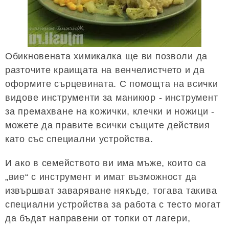
Обикновената химикалка ще ви позволи да
разточите краищата на венчелистчето и да
оформите сърцевината. С помощта на всички
видове инструменти за маникюр - инструмент
за премахване на кожички, клечки и ножици -
можете да правите всички същите действия
като със специални устройства.
И ако в семейството ви има мъже, които са
„вие“ с инструмент и имат възможност да
извършват заваряване някъде, тогава такива
специални устройства за работа с тесто могат
да бъдат направени от топки от лагери,