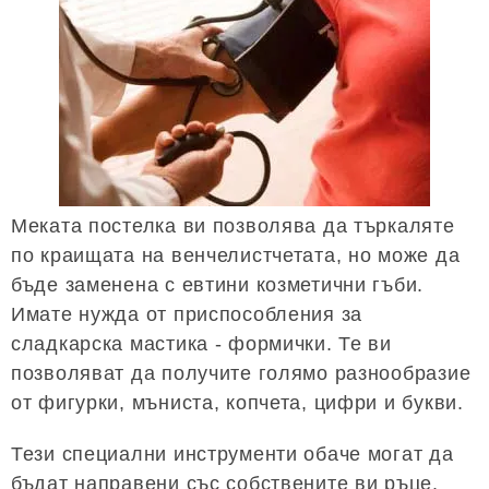
Меката постелка ви позволява да търкаляте
по краищата на венчелистчетата, но може да
бъде заменена с евтини козметични гъби.
Имате нужда от приспособления за
сладкарска мастика - формички. Те ви
позволяват да получите голямо разнообразие
от фигурки, мъниста, копчета, цифри и букви.
Тези специални инструменти обаче могат да
бъдат направени със собствените ви ръце.