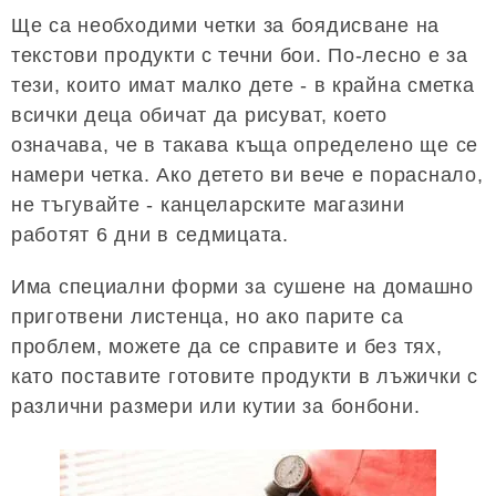
Ще са необходими четки за боядисване на
текстови продукти с течни бои. По-лесно е за
тези, които имат малко дете - в крайна сметка
всички деца обичат да рисуват, което
означава, че в такава къща определено ще се
намери четка. Ако детето ви вече е пораснало,
не тъгувайте - канцеларските магазини
работят 6 дни в седмицата.
Има специални форми за сушене на домашно
приготвени листенца, но ако парите са
проблем, можете да се справите и без тях,
като поставите готовите продукти в лъжички с
различни размери или кутии за бонбони.