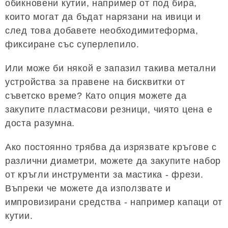
обикновени кутии, например от под бира,
които могат да бъдат нарязани на ивици и
след това добавете необходимитеформа,
фиксиране със суперлепило.
Или може би някой е запазил такива метални
устройства за правене на бисквитки от
съветско време? Като опция можете да
закупите пластмасови резници, чиято цена е
доста разумна.
Ако постоянно трябва да изрязвате кръгове с
различни диаметри, можете да закупите набор
от кръгли инструменти за мастика - фрези.
Въпреки че можете да използвате и
импровизирани средства - например капаци от
кутии.