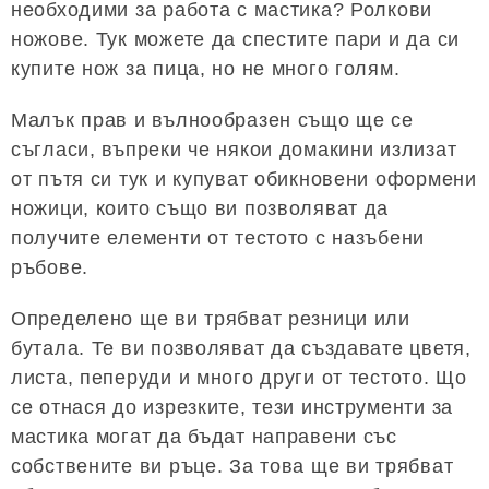
необходими за работа с мастика? Ролкови
ножове. Тук можете да спестите пари и да си
купите нож за пица, но не много голям.
Малък прав и вълнообразен също ще се
съгласи, въпреки че някои домакини излизат
от пътя си тук и купуват обикновени оформени
ножици, които също ви позволяват да
получите елементи от тестото с назъбени
ръбове.
Определено ще ви трябват резници или
бутала. Те ви позволяват да създавате цветя,
листа, пеперуди и много други от тестото. Що
се отнася до изрезките, тези инструменти за
мастика могат да бъдат направени със
собствените ви ръце. За това ще ви трябват