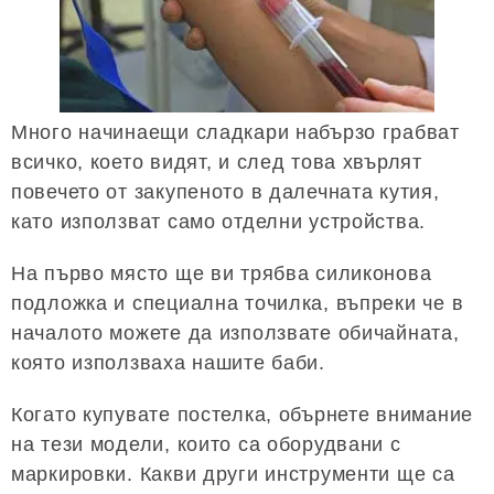
Много начинаещи сладкари набързо грабват
всичко, което видят, и след това хвърлят
повечето от закупеното в далечната кутия,
като използват само отделни устройства.
На първо място ще ви трябва силиконова
подложка и специална точилка, въпреки че в
началото можете да използвате обичайната,
която използваха нашите баби.
Когато купувате постелка, обърнете внимание
на тези модели, които са оборудвани с
маркировки. Какви други инструменти ще са