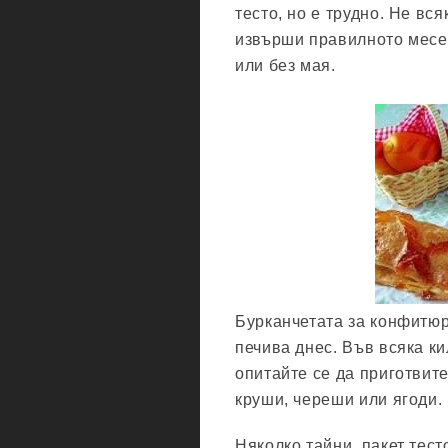
тесто, но е трудно. Не вс
извърши правилното месен
или без мая.
Бурканчетата за конфитюр
печива днес. Във всяка ки
опитайте се да приготвите
круши, череши или ягоди.
Няколко тайни, пакет тесто