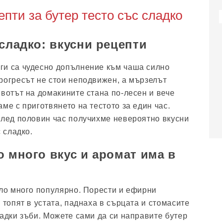
епти за бутер тесто със сладко
 сладко: вкусни рецепти
ги са чудесно допълнение към чаша силно
рогресът не стои неподвижен, а мързелът
ивотът на домакините стана по-лесен и вече
ме с приготвянето на тестото за един час.
след половин час получихме невероятно вкусни
с сладко.
о много вкус и аромат има в
ило много популярно. Порести и ефирни
 топят в устата, паднаха в сърцата и стомасите
ладки зъби. Можете сами да си направите бутер