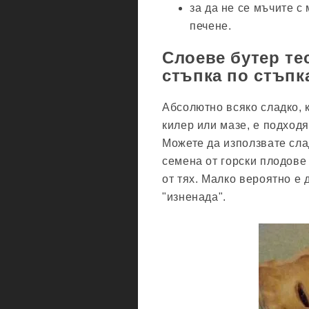
за да не се мъчите с 
печене.
Слоеве бутер те
стъпка по стъпк
Абсолютно всяко сладко, 
килер или мазе, е подход
Можете да използвате сла
семена от горски плодове 
от тях. Малко вероятно е 
"изненада".