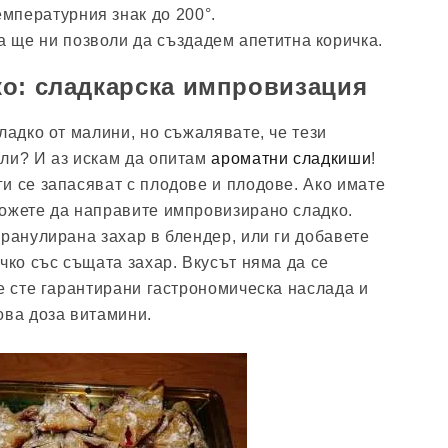
мпературния знак до 200°.
а ще ни позволи да създадем апетитна коричка.
о: сладкарска импровизация
ладко от малини, но съжалявате, че тези
ли? И аз искам да опитам
ароматни сладкиши
!
и се запасяват с плодове и плодове. Ако имате
ожете да направите импровизирано сладко.
гранулирана захар в блендер, или ги добавете
чко със същата захар. Вкусът няма да се
ие сте гарантирани гастрономическа наслада и
ова доза витамини.