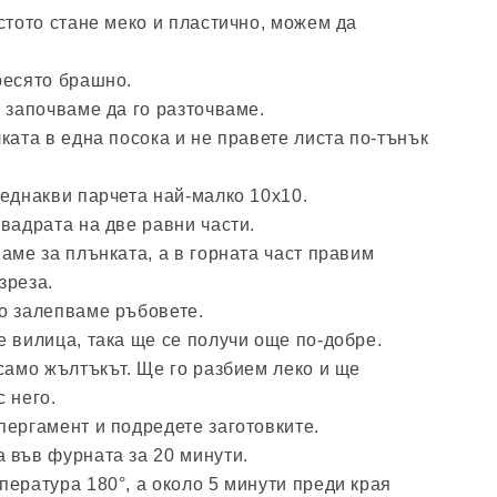
стото стане меко и пластично, можем да
ресято брашно.
 започваме да го разточваме.
ката в една посока и не правете листа по-тънък
 еднакви парчета най-малко 10x10.
вадрата на две равни части.
аме за плънката, а в горната част правим
зреза.
о залепваме ръбовете.
 вилица, така ще се получи още по-добре.
само жълтъкът. Ще го разбием леко и ще
 него.
пергамент и подредете заготовките.
 във фурната за 20 минути.
ература 180°, а около 5 минути преди края