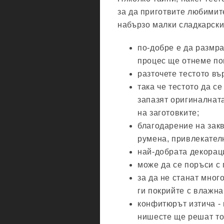
за да приготвите любимит
набързо малки сладкарски
по-добре е да размра
процес ще отнеме пон
разточете тестото въ
така че тестото да с
запазят оригиналнат
на заготовките;
благодарение на зак
румена, привлекателн
най-добрата декораци
може да се поръси с
за да не станат мног
ги покрийте с влажна
конфитюрът изтича -
нишесте ще решат то