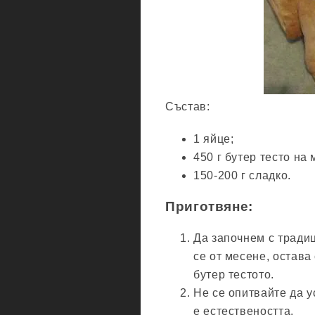
Състав:
1 яйце;
450 г бутер тесто на 
150-200 г сладко.
Приготвяне:
Да започнем с тради
се от месене, остава
бутер тестото.
Не се опитвайте да у
е естествеността.