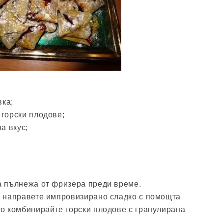
вка;
 горски плодове;
а вкус;
а пълнежа от фризера преди време.
: направете импровизирано сладко с помощта
то комбинирайте горски плодове с гранулирана