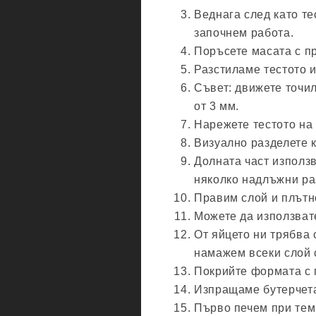
Веднага след като те
започнем работа.
Поръсете масата с п
Разстиламе тестото и
Съвет: движете точил
от 3 мм.
Нарежете тестото на
Визуално разделете к
Долната част използв
няколко надлъжни ра
Правим слой и плътн
Можете да използвате
От яйцето ни трябва 
намажем всеки слой с
Покрийте формата с 
Изпращаме бутерчета
Първо печем при темп