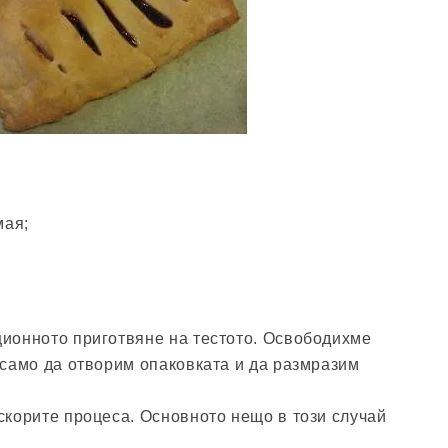
мая;
ционното приготвяне на тестото. Освободихме
 само да отворим опаковката и да размразим
скорите процеса. Основното нещо в този случай