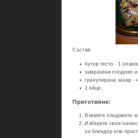
Състав:
бутер тесто - 1 опако
замразени плодове и
гранулирана захар - н
1 яйце.
Приготвяне:
Вземете плодовете з
Изберете своя начин
на блендер или прос