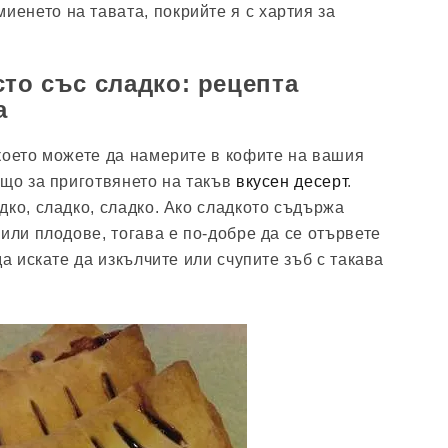
миенето на тавата, покрийте я с хартия за
сто със сладко: рецепта
а
което можете да намерите в кофите на вашия
ящо за приготвянето на такъв
вкусен десерт
.
дко, сладко, сладко. Ако сладкото съдържа
или плодове, тогава е по-добре да се отървете
да искате да изкълчите или счупите зъб с такава