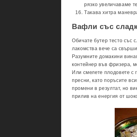
рязко увеличаваме те
Такава хитра маневр
Вафли със сладк
Обичате бутер тесто със с
лакомства вече са свърши
Разумните домакини винаг
контейнер във фризера, м
Или смелете плодовете с 
пресни, като поръсите вси
промени в резултат, но в
прилив на енергия от шок