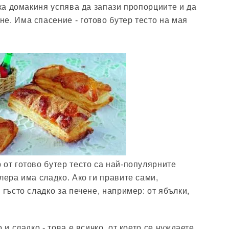
яка домакиня успява да запази пропорциите и да
е. Има спасение - готово бутер тесто на мая
 от готово бутер тесто са най-популярните
лера има сладко. Ако ги правите сами,
 гъсто сладко за печене, например: от ябълки,
 и сладко - това е всичко, от което се нуждаете,