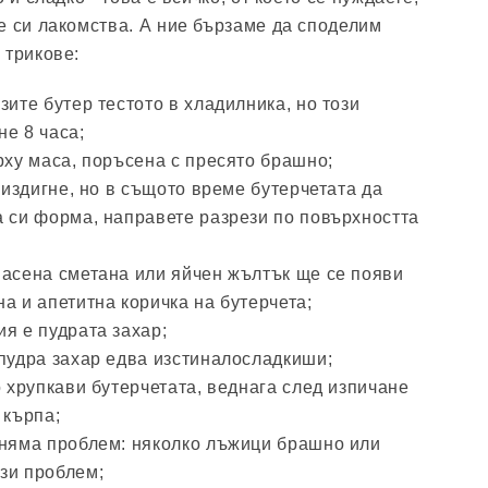
е си лакомства. А ние бързаме да споделим
 трикове:
зите бутер тестото в хладилника, но този
е 8 часа;
рху маса, поръсена с пресято брашно;
е издигне, но в същото време бутерчетата да
а си форма, направете разрези по повърхността
васена сметана или яйчен жълтък ще се появи
а и апетитна коричка на бутерчета;
я е пудрата захар;
 пудра захар едва изстиналосладкиши;
о хрупкави бутерчетата, веднага след изпичане
 кърпа;
 няма проблем: няколко лъжици брашно или
зи проблем;