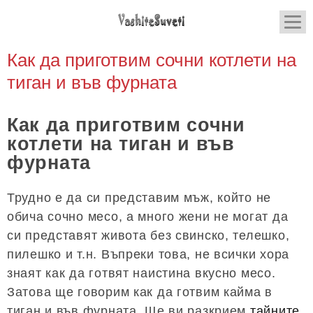
Как да приготвим сочни котлети на
тиган и във фурната
Как да приготвим сочни
котлети на тиган и във
фурната
Трудно е да си представим мъж, който не
обича сочно месо, а много жени не могат да
си представят живота без свинско, телешко,
пилешко и т.н. Въпреки това, не всички хора
знаят как да готвят наистина вкусно месо.
Затова ще говорим как да готвим кайма в
тиган и във фурната. Ще ви разкрием
тайните