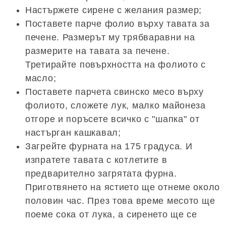
Настържете сирене с желания размер;
Поставете парче фолио върху тавата за
печене. Размерът му трябваравни на
размерите на тавата за печене.
Третирайте повърхността на фолиото с
масло;
Поставете парчета свинско месо върху
фолиото, сложете лук, малко майонеза
отгоре и поръсете всичко с "шапка" от
настърган кашкавал;
Загрейте фурната на 175 градуса. И
изпратете тавата с котлетите в
предварително загрятата фурна.
Приготвянето на ястието ще отнеме около
половин час. През това време месото ще
поеме сока от лука, а сиренето ще се