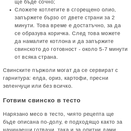
ще бъде сочно;
Сложете котлетите в сгорещено олио,
запържете бързо от двете страни за 2
минути. Това време е достатъчно, за да
се образува коричка. След това можете
да намалите котлона и да запържите
свинското до готовност - около 5-7 минути
от всяка страна.
Свинските пържоли могат да се сервират с
гарнитура: елда, ориз, картофи, пресни
зеленчуци или без всичко.
Готвим свинско в тесто
Нарязано месо в тесто, чиято рецепта ще
бъде описана по-долу, е подходящо както за
начинаещи готвачи, така и за опитни дами.