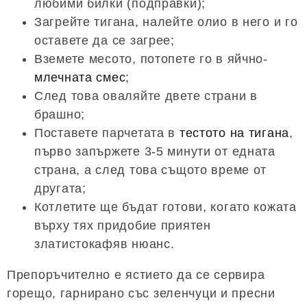
любими билки (подправки);
Загрейте тигана, налейте олио в него и го
оставете да се загрее;
Вземете месото, потопете го в яйчно-
млечната смес
;
След това оваляйте двете страни в
брашно;
Поставете парчетата в
тестото на тигана
,
първо запържете 3-5 минути от едната
страна, а след това същото време от
другата;
Котлетите ще бъдат готови, когато кожата
върху тях придобие приятен
златистокафяв нюанс.
Препоръчително е ястието да се сервира
горещо, гарнирано със зеленчуци и пресни