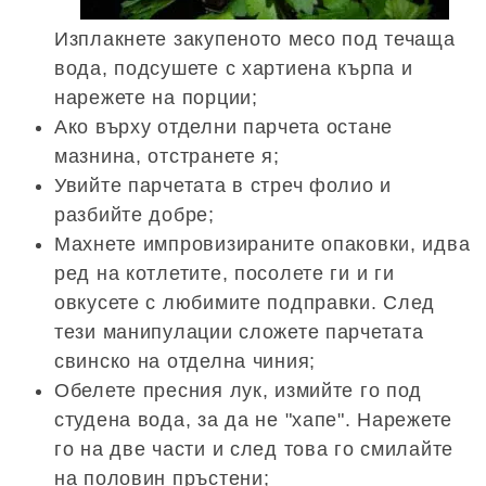
Изплакнете закупеното месо под течаща
вода, подсушете с хартиена кърпа и
нарежете на порции;
Ако върху отделни парчета остане
мазнина, отстранете я;
Увийте парчетата в стреч фолио и
разбийте добре;
Махнете импровизираните опаковки, идва
ред на котлетите, посолете ги и ги
овкусете с любимите подправки. След
тези манипулации сложете парчетата
свинско на отделна чиния;
Обелете пресния лук, измийте го под
студена вода, за да не "хапе". Нарежете
го на две части и след това го смилайте
на половин пръстени;