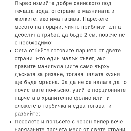
Първо измийте добре свинското под
течаща вода, отстранете мазнината и
жилките, ако има такива. Нарежете
месото на порции, чиято приблизителна
дебелина трябва да бъде 2 см, повече не
е необходимо;
Сега отбийте готовите парчета от двете
страни. Ето един малък съвет, ако
правите манипулациите само върху
дъската за рязане, тогава цялата кухня
ще бъде мръсна. За да не се налага да го
почиствате по-късно, увийте порционните
парчета в хранително фолио или ги
сложете в торбичка и едва тогава ги
разбийте;
Посолете и поръсете с черен пипер вече
нарязаните парчета месо от двете страни