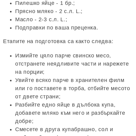
Пилешко яйце - 1 бр.;
Прясно мляко - 2 с.л. L.;
Масло - 2-3 с.л. L.;
Подправки по ваша преценка.
Етапите на подготовка са както следва:
Измийте цяло парче свинско месо,
отстранете неядливите части и нарежете
на порции;
Увийте всяко парче в хранителен филм
или го поставете в торба, отбийте месото
от двете страни;
Разбийте едно яйце в дълбока купа,
добавете мляко към него и разбъркайте
добре;
Смесете в друга купабрашно, сол и