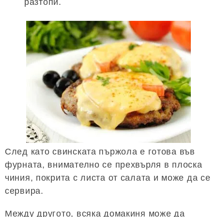
разтопи.
След като свинската пържола е готова във
фурната, внимателно се прехвърля в плоска
чиния, покрита с листа от салата и може да се
сервира.
Между другото, всяка домакиня може да