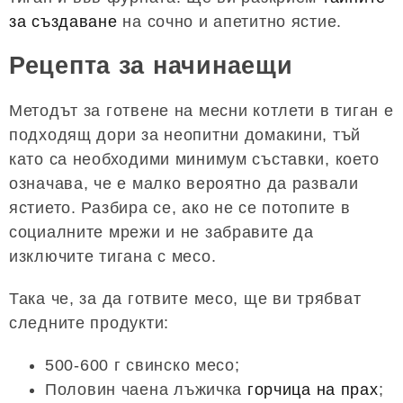
за създаване
на сочно и апетитно ястие.
Рецепта за начинаещи
Методът за готвене на месни котлети в тиган е
подходящ дори за неопитни домакини, тъй
като са необходими минимум съставки, което
означава, че е малко вероятно да развали
ястието. Разбира се, ако не се потопите в
социалните мрежи и не забравите да
изключите тигана с месо.
Така че, за да готвите месо, ще ви трябват
следните продукти:
500-600 г свинско месо;
Половин чаена лъжичка
горчица на прах
;