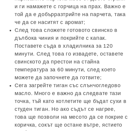
и ги намажете с горчица на прах. Важно е
той да е добърразтрийте на парчета, така
че да се наситят с аромат;
След това сложете готовото свинско в
дълбока чиния и покрийте с капак.
Поставете съда в хладилника за 120
минути. След това го извадете, оставете
свинското да престои на стайна
температура за 60 минути, след което
можете да започнете да готвите;
Сега загрейте тиган със слънчогледово
масло. Много е важно да следвате тази
точка, тъй като котлетите ще бъдат сухи в
студен тиган. Но ако съдът се нагрее,
това ще позволи на месото да се покрие с
коричка, сокът ще остане вътре, ястието