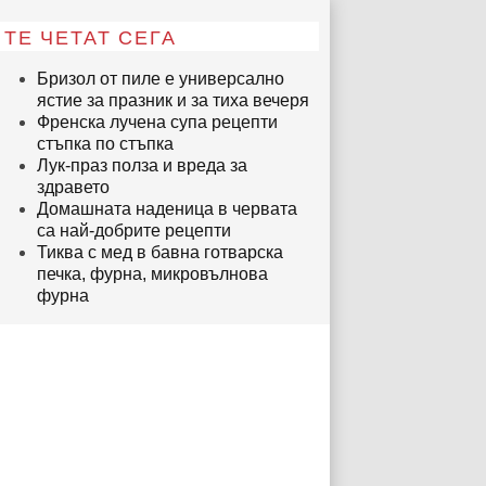
ТЕ ЧЕТАТ СЕГА
Бризол от пиле е универсално
ястие за празник и за тиха вечеря
Френска лучена супа рецепти
стъпка по стъпка
Лук-праз полза и вреда за
здравето
Домашната наденица в червата
са най-добрите рецепти
Тиква с мед в бавна готварска
печка, фурна, микровълнова
фурна