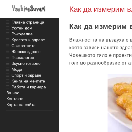
Как да измерим в
☰
Главна страница
Как да измерим 
☰
Уютен дом
☰
Ръкоделие
Влажността на въздуха е 
☰
Красота и здраве
☰
С животните
която зависи нашето здра
☰
Женско здраве
Човешкото тяло е проекти
☰
Психология
голямо разнообразие от 
☰
Вкусно готвене
☰
Мода
☰
Спорт и здраве
☰
Книга на мечтите
☰
Работа и кариера
За нас
Контакти
Карта на сайта