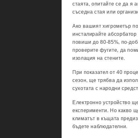
стаята, опитайте се да я 
съседна стая или организи
Ако вашият хигрометър по
инсталирайте абсорбатор 
повиши до 80-85%, по-доб
проверите фугите, да пом
изолация на стените.
При показател от 40 проце
сезон, ще трябва да изпо
сухотата с народни средст
Електронно устройство ще
експерименти. Но какво ще
климатът в къщата предиз
бъдете наблюдателни.