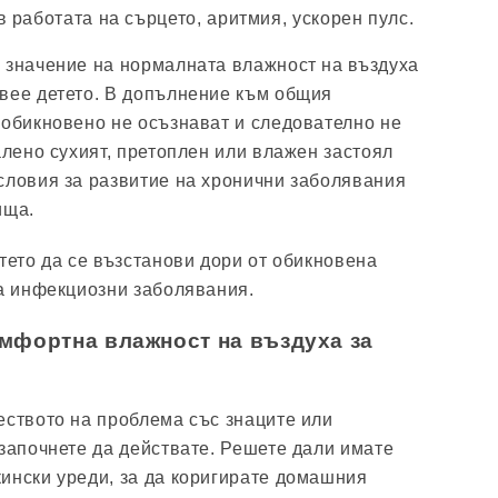
 работата на сърцето, аритмия, ускорен пулс.
 значение на нормалната влажност на въздуха
вее детето. В допълнение към общия
 обикновено не осъзнават и следователно не
алено сухият, претоплен или влажен застоял
словия за развитие на хронични заболявания
ища.
тето да се възстанови дори от обикновена
за инфекциозни заболявания.
омфортна влажност на въздуха за
еството на проблема със знаците или
 започнете да действате. Решете дали имате
ински уреди, за да коригирате домашния