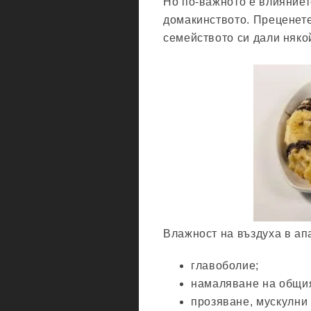
Но по-важното е влияниет
домакинството. Преценет
семейството си дали няко
Влажност на въздуха в ап
главоболие;
намаляване на общия
прозяване, мускулни 