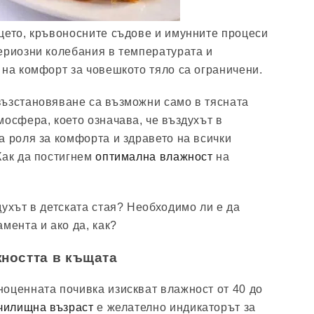
цето, кръвоносните съдове и имунните процеси
ериозни колебания в температурата и
 на комфорт за човешкото тяло са ограничени.
ъзстановяване са възможни само в тясната
мосфера, което означава, че въздухът в
а роля за комфорта и здравето на всички
Как да постигнем
оптимална влажност
на
духът в детската стая? Необходимо ли е да
мента и ако да, как?
ността в къщата
оценната почивка изискват влажност от 40 до
чилищна възраст
е желателно индикаторът за