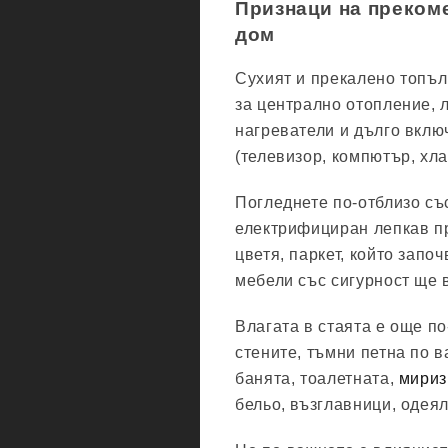
Признаци на преком
дом
Сухият и прекалено топъл
за централно отопление, 
нагреватели и дълго вклю
(телевизор, компютър, хла
Погледнете по-отблизо със
електрифициран лепкав пр
цветя, паркет, който запо
мебели със сигурност ще 
Влагата в стаята е още п
стените, тъмни петна по в
банята, тоалетната,
мириз
бельо, възглавници, одеял