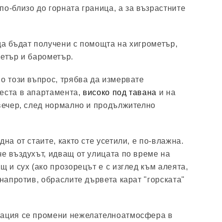
о-близо до горната граница, а за възрастните
да бъдат получени с помощта на хигрометър,
метър и барометър.
но този въпрос, трябва да измервате
еста в апартамента,
високо под тавана
и на
 вечер, след нормално и продължително
дна от стаите, както сте усетили, е по-влажна.
че въздухът, идващ от улицата по време на
щ и сух (ако прозорецът е с изглед към алеята,
 напротив, обраслите дървета карат "горската"
лация се промени нежелателноатмосфера в