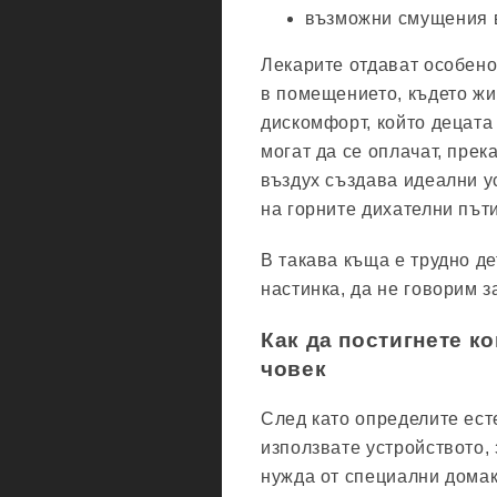
възможни смущения в
Лекарите отдават особено
в помещението, където жи
дискомфорт, който децата
могат да се оплачат, прек
въздух създава идеални у
на горните дихателни път
В такава къща е трудно де
настинка, да не говорим 
Как да постигнете к
човек
След като определите ест
използвате устройството,
нужда от специални домак