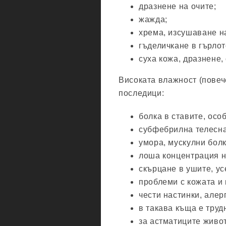
дразнене на очите;
жажда;
хрема, изсушаване н
гъделичкане в гърлот
суха кожа, дразнене,
Високата влажност (повеч
последици:
болка в ставите, осо
субфебрилна телесна 
умора, мускулни болк
лоша концентрация н
скърцане в ушите, ус
проблеми с кожата и 
чести настинки, алер
в такава къща е труд
за астматиците живо