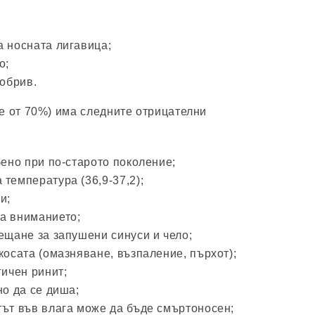
а носната лигавица;
о;
 обрив.
е от 70%) има следните отрицателни
бено при по-старото поколение;
температура (36,9-37,2);
и;
а вниманието;
ещане за запушени синуси и чело;
косата (омазняване, възпаление, пърхот);
гичен ринит;
но да се диша;
тът във влага може да бъде смъртоносен;