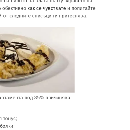
о на нивото на влага върху здравето на
е обективно
как се чувствате
и попитайте
й от следните списъци ги притеснява.
артамента под 35% причинява:
 тонус;
болки;