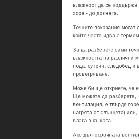
влажност да се поддържа п
хора - до долната.
Точните показания могат 
който често идва с термо
За да разберете сами точ
влажността на различни м
пода, сутрин, следобед и
проветряване.
Може би ще откриете, че е
Ще можете да разберете, 
вентилация, е твърде горе
нагрята от слънцето) или,
влага в къщата. .
Ако дългосрочната венти