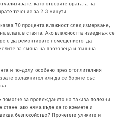
актуализирате, като отворите вратата на
рате течение за 2-3 минути.
казва 70 процента влажност след измерване,
на влага в стаята. Ако влажността изведнъж се
ре е да ремонтирате помещението, да
ислите за смяна на прозореца и външна
нта и по-долу, особено през отоплителния
лзвате овлажнител или да се борите със
ва.
 помогне за провеждането на такива полезни
 стане, ако няма къде да го вземете и
виква безпокойство? Прочетете уликите и