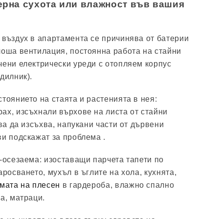
ерна сухота или влажност във вашия
 въздух в апартамента се причинява от батерии
лоша вентилация, постоянна работа на стайни
чени електрически уреди с отопляем корпус
дилник).
тоянието на стаята и растенията в нея:
ах, изсъхнали върхове на листа от стайни
чва да изсъхва, напукани части от дървени
ви подскажат за проблема .
о-осезаема: изоставащи парчета тапети по
аросването, мухъл в ъглите на хола, кухнята,
мата на плесен
в гардероба, влажно спално
а, матраци.