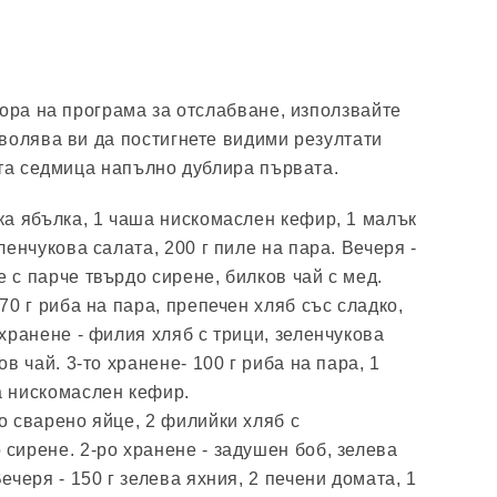
бора на програма за отслабване, използвайте
волява ви да постигнете видими резултати
ата седмица напълно дублира първата.
ка ябълка, 1 чаша нискомаслен кефир, 1 малък
ленчукова салата, 200 г пиле на пара. Вечеря -
с парче твърдо сирене, билков чай ​​с мед.
 70 г риба на пара, препечен хляб със сладко,
 хранене - филия хляб с трици, зеленчукова
ов чай. 3-то хранене- 100 г риба на пара, 1
а нискомаслен кефир.
о сварено яйце, 2 филийки хляб с
сирене. 2-ро хранене - задушен боб, зелева
ечеря - 150 г зелева яхния, 2 печени домата, 1