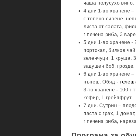
чаша полусухо вино.
4 дни 1-во хранене – 
с топено сирене, неп
листа от салата, фил
г печена риба, 3 вар
5 дни 1-во хранене -
портокал, билков чай
зеленчуци, 1 круша. 3
задушен боб, грозде.
6 дни 1-во хранене –
пъпеш. Обяд -
телеш
3-то хранене - 100 г
кефир, 1 грейпфрут.
7 дни. Сутрин – плодо
паста с грах, 1 домат
г печена риба, наряз
Програма за обу