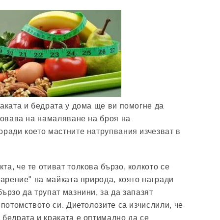
раката и бедрата у дома ще ви помогне да
сновава на намаляване на броя на
оради което мастните натрупвания изчезват в
а, че те отиват толкова бързо, колкото се
дарение" на майката природа, която награди
ързо да трупат мазнини, за да запазят
 потомството си. Диетолозите са изчислили, че
 бедрата и краката е оптимално да се