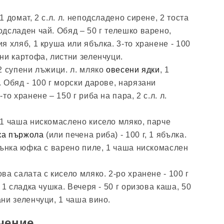
1 домат, 2 с.л. л. неподсладено сирене, 2 тоста
одсладен чай. Обяд – 50 г телешко варено,
ия хляб, 1 круша или ябълка. 3-то хранене - 100
ени картофа, листни зеленчуци.
 2 супени лъжици. л. мляко
овесени ядки
, 1
. Обяд - 100 г морски дарове, нарязани
-то хранене – 150 г риба на пара, 2 с.л. л.
 1 чаша нискомаслено кисело мляко, парче
ка пържола
(или печена риба) - 100 г, 1 ябълка.
 тънка юфка с варено пиле, 1 чаша нискомаслен
ва салата с кисело мляко. 2-ро хранене - 100 г
, 1 сладка чушка. Вечеря - 50 г оризова каша, 50
ани зеленчуци, 1 чаша вино.
чение