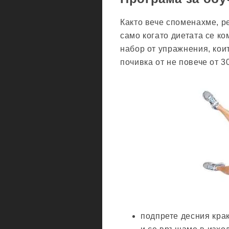
Както вече споменахме, р
само когато диетата се к
набор от упражнения, коит
почивка от не повече от 3
подпрете десния кра