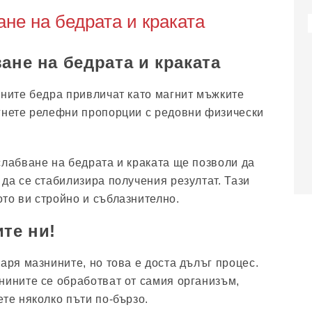
ане на бедрата и краката
ане на бедрата и краката
чните бедра привличат като магнит мъжките
гнете релефни пропорции с редовни физически
слабване на бедрата и краката ще позволи да
 да се стабилизира получения резултат. Тази
то ви стройно и съблазнително.
ите ни!
аря мазнините, но това е доста дълъг процес.
нините се обработват от самия организъм,
ете няколко пъти по-бързо.