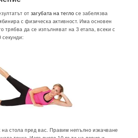
езултатът от
загубата на тегло
се забелязва
омбинира с физическа активност. Има основен
о трябва да се изпълняват на 3 етапа, всеки с
0 секунди:
к на стола пред вас. Правим непълно изкачване