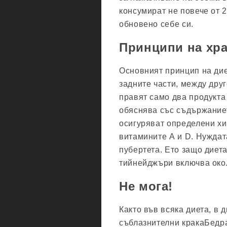
консумират не повече от 
обновено себе си.
Принципи на хр
Основният принцип на диет
задните части, между дру
правят само два продукта
обяснява със съдържаниет
осигуряват определени хи
витамините А и D. Нуждат
пубертета. Ето защо диета
тийнейджъри включва окол
Не мога!
Както във всяка диета, в 
съблазнителни кракаБедра