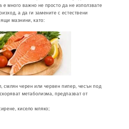
а е много важно не просто да не използвате
изход, а да ги замените с естествени
рящи мазнини, като:
, смлян черен или червен пипер, чесън под
ускоряват метаболизма, предпазват от
ирене, кисело мляко;