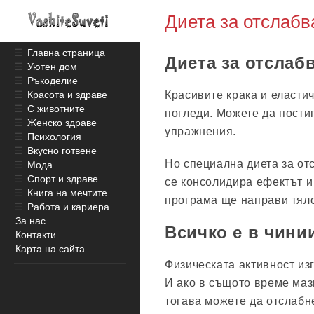
Диета за отслабв
☰
Главна страница
Диета за отслабв
☰
Уютен дом
☰
Ръкоделие
Красивите крака и еласти
☰
Красота и здраве
☰
С животните
погледи. Можете да пости
☰
Женско здраве
упражнения.
☰
Психология
☰
Вкусно готвене
Но специална диета за от
☰
Мода
☰
Спорт и здраве
се консолидира ефектът и
☰
Книга на мечтите
програма ще направи тяло
☰
Работа и кариера
За нас
Всичко е в чини
Контакти
Карта на сайта
Физическата активност изг
И ако в същото време маз
тогава можете да отслабн