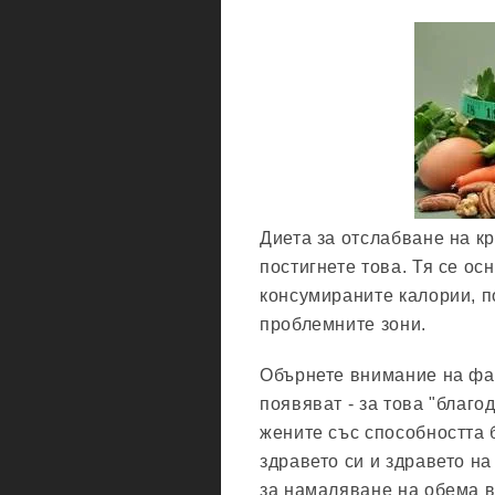
Диета за отслабване на к
постигнете това. Тя се о
консумираните калории, п
проблемните зони.
Обърнете внимание на факт
появяват - за това "благо
жените със способността б
здравето си и здравето на
за намаляване на обема в