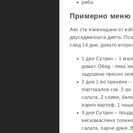
риба.
Примерно меню
Ако сте изненадани от из
двуседмичната диета. Поз
след 14 дни, докато втор
1 ден Сутрин – 1 мал
домат. Обяд - лека зе
задушено прясно зеле 
2 дни 1-во хранене –
портокалов сок. 2-ро
салата, 2 сливи, билк
варен картоф, 1 чаш
3 дни Сутрин – твърд
нискомаслено топено 
салата, парче диня. В