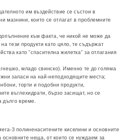
ателното им въздействие се състои в
ни мазнини, които се отлагат в проблемните
допълнение към факта, че никой не може да
 на тези продукти като цяло, те съдържат
ейства като "спасителна жилетка" за отлагания
;
гнешко, младо свинско). Именно те до голяма
ужни запаси на най-неподходящите места;
онбони, торти и подобни продукти,
ите въглехидрати, бързо засищат, но се
а дълго време.
мега-3 полиненаситените киселини и основните
а основните неща, от които се нуждаем за