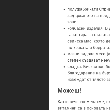
полуфабрикати Отриц
задържането на вред
зони;
колбасни изделия. В 
гарантира за състава
свинска мас, която д
по краката и бедрата
мазни видове месо (а
степен създават нен
сладка. Бисквитки, б
благодарение на бърз
извеждат от тялото з
Можеш!
Както вече споменахме, о
витамини са в основата н