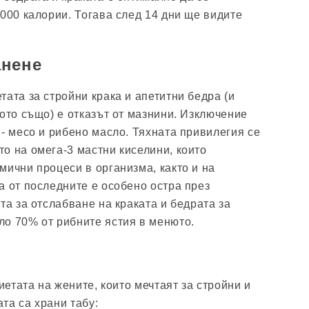
2000 калории. Тогава след 14 дни ще видите
анене
ата за стройни крака и апетитни бедра (и
гото също) е отказът от мазнини. Изключение
 - месо и рибено масло. Тяхната привилегия се
о на омега-3 мастни киселини, които
мични процеси в организма, както и на
а от последните е особено остра през
та за отслабване на краката и бедрата за
о 70% от рибните ястия в менюто.
диетата на жените, които мечтаят за стройни и
та са храни табу: