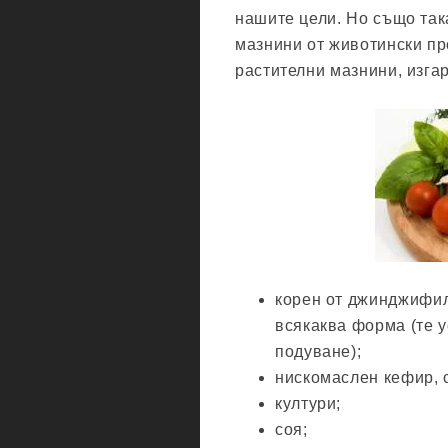
нашите цели. Но също так
мазнини от животински про
растителни мазнини, изга
корен от джинджифил
всякаква форма (те 
подуване);
нискомаслен кефир, с
култури;
соя;