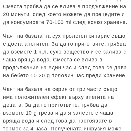
Сместа трябва да се влива в продължение на
20 минути, след което можете да прецедите и
да консумирате 70-100 ml след всяко хранене.
Чаят на базата на сух пролетен кипарис също
е доста апетитен. За да го приготвите, трябва
да вземете 1 ч.л. сухо вещество и се залива с
чаша вряща вода. Сместа се влива в
продължение на един час и след това се дава
на бебето 10-20 g половин час преди хранене.
Чаят на базата на серия от три части също
има положителен ефект върху апетита на
децата. За да го приготвите, трябва да
вземете 10 g трева и да я залеете с чаша
вряща вода и след това да настоявате в
термос за 4 часа. Получената инфузия може