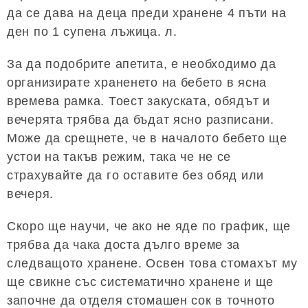
да се дава на деца преди хранене 4 пъти на
ден по 1 супена лъжица. л.
За да подобрите апетита, е необходимо да
организирате храненето на бебето в ясна
времева рамка. Тоест закуската, обядът и
вечерята трябва да бъдат ясно разписани.
Може да срещнете, че в началото бебето ще
устои на такъв режим, така че не се
страхувайте да го оставите без обяд или
вечеря.
Скоро ще научи, че ако не яде по график, ще
трябва да чака доста дълго време за
следващото хранене. Освен това стомахът му
ще свикне със систематично хранене и ще
започне да отделя стомашен сок в точното