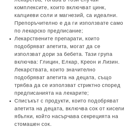
комплексите, които включват цинк,
калциеви соли и магнезий, са идеални.
Препоръчително е да ги използвате само
по лекарско предписание;
Лекарствените препарати, които
подобряват апетита, могат да се
използват дори за бебета. Тази група
включва: Глицин, Елкар, Креон и Лизин.
Лекарствата, които значително
подобряват апетита на децата, също
трябва да се използват стриктно според
предписанията на лекарите;
Списъкът с продукти, които подобряват
апетита на децата, включва сок от кисели
ябълки, който насърчава секрецията на
стомашен сок.