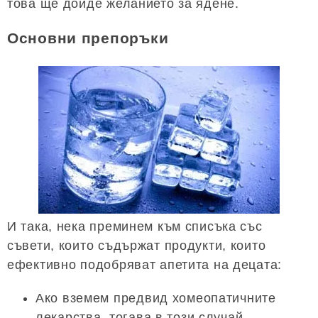
това ще дойде желанието за ядене.
Основни препоръки
И така, нека преминем към списъка със
съвети, които съдържат продукти, които
ефективно подобряват апетита на децата:
Ако вземем предвид хомеопатичните
лекарства, тогава в този случай