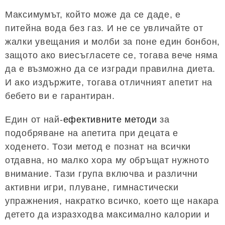
Максимумът, който може да се даде, е
питейна вода без газ. И не се увличайте от
жалки увещания и молби за поне един бонбон,
защото ако виесъгласете се, тогава вече няма
да е възможно да се изгради правилна диета.
И ако издържите, тогава отличният апетит на
бебето ви е гарантиран.
Един от най-
ефективните методи
за
подобряване на апетита при децата е
ходенето. Този метод е познат на всички
отдавна, но малко хора му обръщат нужното
внимание. Тази група включва и различни
активни игри, плуване, гимнастически
упражнения, накратко всичко, което ще накара
детето да изразходва максимално калории и