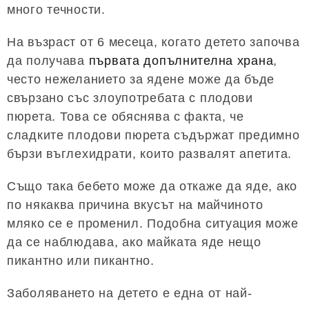
много течности.
На възраст от 6 месеца, когато детето започва
да получава
първата допълнителна храна
,
често нежеланието за ядене може да бъде
свързано със злоупотребата с плодови
пюрета. Това се обяснява с факта, че
сладките плодови пюрета съдържат предимно
бързи въглехидрати, които развалят апетита.
Също така бебето може да откаже да яде, ако
по някаква причина вкусът на майчиното
мляко се е променил. Подобна ситуация може
да се наблюдава, ако майката яде нещо
пикантно или пикантно.
Заболяването на детето е една от най-