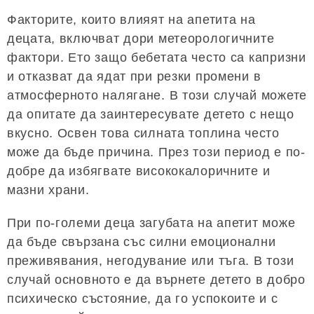
Факторите, които влияят на апетита на
децата, включват дори метеорологичните
фактори. Ето защо бебетата често са капризни
и отказват да ядат при резки промени в
атмосферното налягане. В този случай можете
да опитате да заинтересувате детето с нещо
вкусно. Освен това силната топлина често
може да бъде причина. През този период е по-
добре да избягвате висококалоричните и
мазни храни.
При по-големи деца загубата на апетит може
да бъде свързана със силни емоционални
преживявания, негодувание или тъга. В този
случай основното е да върнете детето в добро
психическо състояние, да го успокоите и с