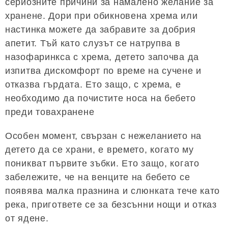
сериозните причини за намалено желание за
хранене. Дори при обикновена хрема или
настинка можете да забравите за добрия
апетит. Тъй като слузът се натрупва в
назофаринкса с хрема, детето започва да
изпитва дискомфорт по време на сучене и
отказва гърдата. Ето защо, с хрема, е
необходимо да почистите носа на бебето
преди товахранене
Особен момент, свързан с нежеланието на
детето да се храни, е времето, когато му
поникват първите зъбки. Ето защо, когато
забележите, че на венците на бебето се
появява малка празнина и слюнката тече като
река, пригответе се за безсънни нощи и отказ
от ядене.