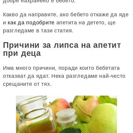
добре нахранено е бебето.
Какво да направите, ако бебето откаже да яде
и
как да подобрите
апетита на детето, ще
разгледаме в тази статия.
Причини за липса на апетит
при деца
Има много причини, поради които бебетата
отказват да ядат. Нека разгледаме най-често
срещаните от тях.