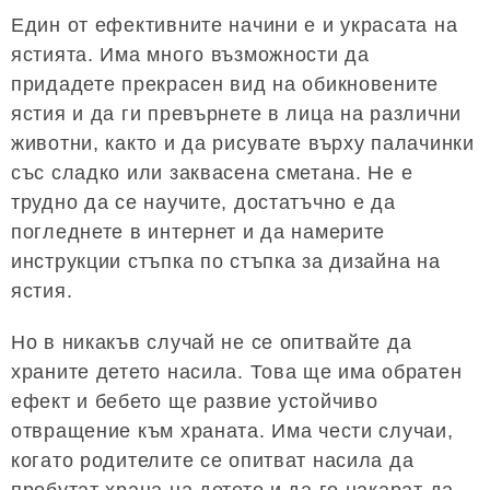
Един от ефективните начини е и украсата на
ястията. Има много възможности да
придадете прекрасен вид на обикновените
ястия и да ги превърнете в лица на различни
животни, както и да рисувате върху палачинки
със сладко или заквасена сметана. Не е
трудно да се научите, достатъчно е да
погледнете в интернет и да намерите
инструкции стъпка по стъпка за дизайна на
ястия.
Но в никакъв случай не се опитвайте да
храните детето насила. Това ще има обратен
ефект и бебето ще развие устойчиво
отвращение към храната. Има чести случаи,
когато родителите се опитват насила да
пробутат храна на детето и да го накарат да