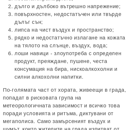
дълго и дълбоко вътрешно напрежение;
повърхностен, недостатъчен или твърде
дълъг сън;
липса на чист въздух и пространство;
рядко и недостатъчно излагане на кожата
на тялото на слънце, въздух, вода;
лоши навици - злоупотреба с определен
продукт, преяждане, пушене, честа
консумация на бира, нискоалкохолни и
силни алкохолни напитки.
По-голямата част от хората, живеещи в града,
попадат в рисковата група на
метеорологичната зависимост и всичко това
поради условията и ритъма, диктувани от
мегаполиса. Само замърсеният въздух и
шумът, които жителите на града изпитват от