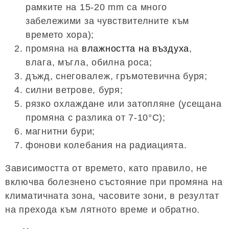
рамките на 15-20 mm са много
забележими за чувствителните към
времето хора);
промяна на
влажността на въздуха
,
влага, мъгла, обилна роса;
дъжд, снеговалеж, гръмотевична буря;
силни ветрове, буря;
рязко охлаждане или затопляне (усещана
промяна с разлика от 7-10°C);
магнитни бури;
фонови колебания на радиацията.
Зависимостта от времето, като правило, не
включва болезнено състояние при промяна на
климатичната зона, часовите зони, в резултат
на прехода към лятното време и обратно.