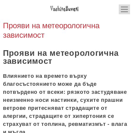
Прояви на метеорологична
зависимост
Прояви на метеорологична
зависимост
Влиянието на времето върху
благосъстоянието може да бъде
потвърдено от всеки: рязкото застудяване
неизменно носи настинки, сухите прашни
ветрове притесняват страдащите от
алергии, страдащите от хипертония се
страхуват от топлина, ревматизмът - влага
и мъгла.