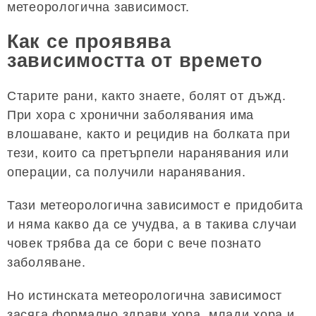
метеорологична зависимост.
Как се проявява
зависимостта от времето
Старите рани, както знаете, болят от дъжд.
При хора с хронични заболявания има
влошаване, както и рецидив на болката при
тези, които са претърпели наранявания или
операции, са получили наранявания.
Тази метеорологична зависимост е придобита
и няма какво да се учудва, а в такива случаи
човек трябва да се бори с вече познато
заболяване.
Но истинската метеорологична зависимост
засяга формално здрави хора, млади хора и