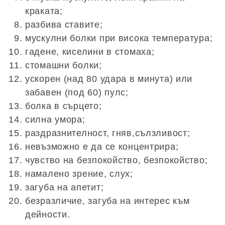
краката;
разбива ставите;
мускулни болки при висока температура;
гадене, киселини в стомаха;
стомашни болки;
ускорен (над 80 удара в минута) или
забавен (под 60) пулс;
болка в сърцето;
силна умора;
раздразнителност, гняв,сълзливост;
невъзможно е да се концентрира;
чувство на безпокойство, безпокойство;
намалено зрение, слух;
загуба на апетит;
безразличие, загуба на интерес към
дейности.