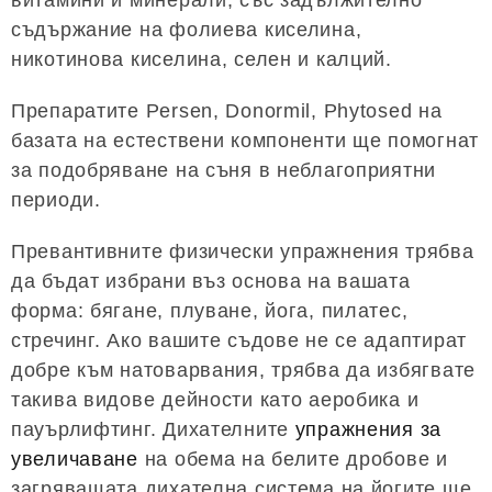
витамини и минерали, със задължително
съдържание на фолиева киселина,
никотинова киселина, селен и калций.
Препаратите Persen, Donormil, Phytosed на
базата на естествени компоненти ще помогнат
за подобряване на съня в неблагоприятни
периоди.
Превантивните физически упражнения трябва
да бъдат избрани въз основа на вашата
форма: бягане, плуване, йога, пилатес,
стречинг. Ако вашите съдове не се адаптират
добре към натоварвания, трябва да избягвате
такива видове дейности като аеробика и
пауърлифтинг. Дихателните
упражнения за
увеличаване
на обема на белите дробове и
загряващата дихателна система на йогите ще