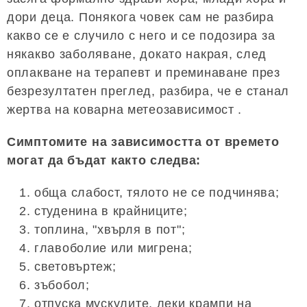
дори деца. Понякога човек сам не разбира
какво се е случило с него и се подозира за
някакво заболяване, докато накрая, след
оплакване на терапевт и преминаване през
безрезултатен преглед, разбира, че е станал
жертва на коварна метеозависимост .
Симптомите на зависимостта от времето
могат да бъдат както следва:
обща слабост, тялото не се подчинява;
студенина в крайниците;
топлина, "хвърля в пот";
главоболие или мигрена;
световъртеж;
зъбобол;
отпуска мускулите, леки крампи на