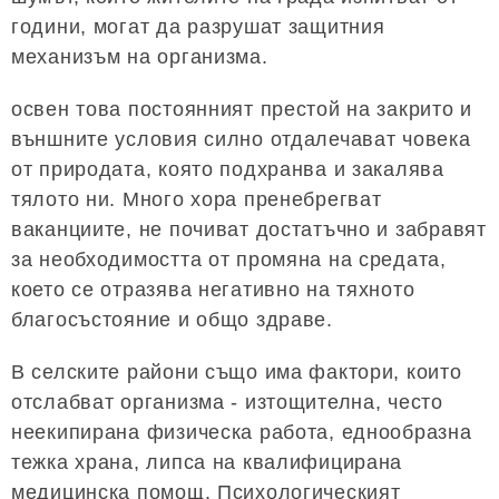
години, могат да разрушат защитния
механизъм на организма.
освен това постоянният престой на закрито и
външните условия силно отдалечават човека
от природата, която подхранва и закалява
тялото ни. Много хора пренебрегват
ваканциите, не почиват достатъчно и забравят
за необходимостта от промяна на средата,
което се отразява негативно на тяхното
благосъстояние и общо здраве.
В селските райони също има фактори, които
отслабват организма - изтощителна, често
неекипирана физическа работа, еднообразна
тежка храна, липса на квалифицирана
медицинска помощ. Психологическият