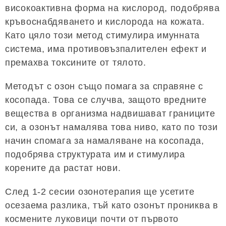
високоактивна форма на кислород, подобрява
кръвоснабдяването и кислорода на кожата.
Като цяло този метод стимулира имунната
система, има противовъзпалителен ефект и
премахва токсините от тялото.
Методът с озон също помага за справяне с
косопада. Това се случва, защото вредните
вещества в организма надвишават границите
си, а озонът намалява това ниво, като по този
начин спомага за намаляване на косопада,
подобрява структурата им и стимулира
корените да растат нови.
След 1-2 сесии озонотерапия ще усетите
осезаема разлика, тъй като озонът прониква в
космените луковици почти от първото