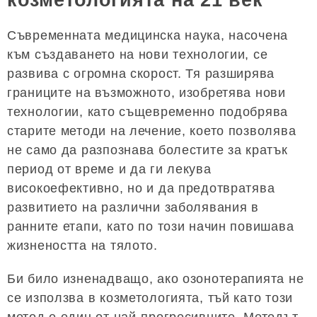
козметологията на 21 век
Съвременната медицинска наука, насочена
към създаването на нови технологии, се
развива с огромна скорост. Тя разширява
границите на възможното, изобретява нови
технологии, като същевременно подобрява
старите методи на лечение, което позволява
не само да разпознава болестите за кратък
период от време и да ги лекува
високоефективно, но и да предотвратява
развитието на различни заболявания в
ранните етапи, като по този начин повишава
жизнеността на тялото.
Би било изненадващо, ако озонотерапията не
се използва в козметологията, тъй като този
метод е един от най-прогресивните. Методът