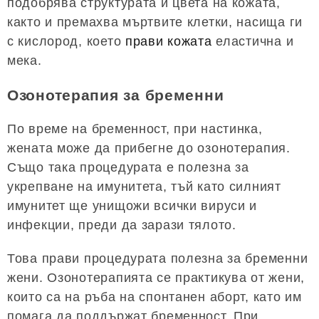
подобрява структурата и цвета на кожата,
както и премахва мъртвите клетки, насища ги
с кислород, което
прави кожата
еластична и
мека.
Озонотерапия за бременни
По време на бременност, при настинка,
жената може да прибегне до озонотерапия.
Също така процедурата е полезна за
укрепване на имунитета, тъй като силният
имунитет ще унищожи всички вируси и
инфекции, преди да зарази тялото.
Това прави процедурата полезна за бременни
жени. Озонотерапията се практикува от жени,
които са на ръба на спонтанен аборт, като им
помага да поддържат бременност. При