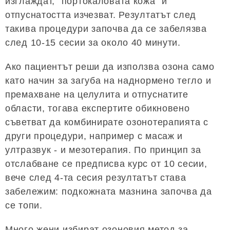
изглаждат, "портокаловата кожа" и
отпуснатостта изчезват. Резултатът след
такива процедури започва да се забелязва
след 10-15 сесии за около 40 минути.
Ако пациентът реши да използва озона само
като начин за загуба на наднормено тегло и
премахване на целулита и отпуснатите
области, тогава експертите обикновено
съветват да комбинирате озонотерапията с
други процедури, например с масаж и
ултразвук - и мезотерапия. По принцип за
отслабване се предписва курс от 10 сесии,
вече след 4-та сесия резултатът става
забележим: подкожната мазнина започва да
се топи.
Много жени избират озоновия метод за