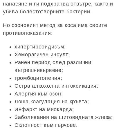
нанасяне и ги подхранва отвътре, както и
убива болестотворните бактерии.
Но озоновият метод за коса има своите
противопоказания:
хипертиреоидизъм;
Хеморагичен инсулт;
Ранен период след различни
вътрешникървене;
тромбоцитопения;
Остра алкохолна интоксикация;
Алергия към озон;
Лоша коагулация на кръвта;
Инфаркт на миокарда;
Заболявания на щитовидната жлеза;
Склонност към гърчове.