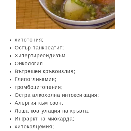
хипотония;
Остър панкреатит;
Хипертиреоидизъм
Онкология
Вътрешен кръвоизлив;
Глипогликемия;
тромбоцитопения;
Остра алкохолна интоксикация;
Алергия към озон;
Лоша коагулация на кръвта;
Инфаркт на миокарда;
хипокалцемия;