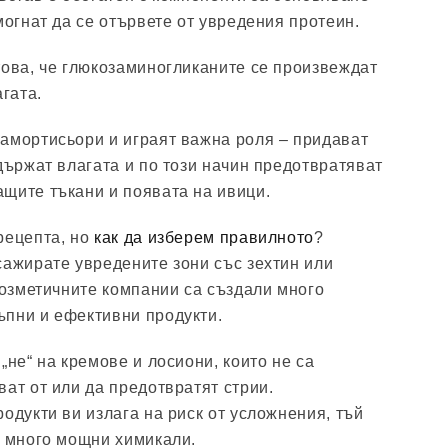
могнат да се отървете от увредения протеин.
това, че глюкозаминогликаните се произвеждат
агата.
амортисьори и играят важна роля – придават
държат влагата и по този начин предотвратяват
щите тъкани и появата на ивици.
рецепта, но
как да изберем правилното
?
сажирате увредените зони със зехтин или
 козметичните компании са създали много
ъпни и ефективни продукти.
„не“ на кремове и лосиони, които не са
ват от или да предотвратят стрии.
одукти ви излага на риск от усложнения, тъй
т много мощни химикали.