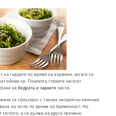
т на гърдите по време на кърмене, когато се
ат обема си. Понякога стриите засягат
трана на
бедрата и задните
части.
жени се сблъскват с такова неприятно явление
ане на тегло по време на бременност. Но
т теглото, а се дължи на други причини,