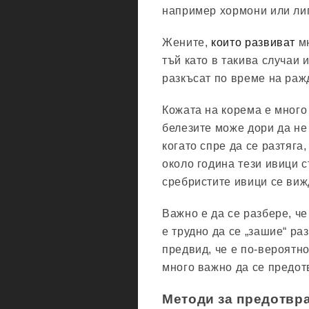
например хормони или лип
Жените,
които развиват
мн
тъй като в такива случаи 
разкъсат по време на раж
Кожата на корема е много
белезите може дори да не
когато спре да се разтяга
около година тези ивици с
сребристите ивици се виж
Важно е да се разбере, че
е трудно да се „зашие“ ра
предвид, че е по-вероятно
много важно да се предот
Методи за предотвра