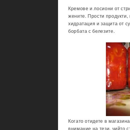
Кремове и лосиони от стр
жените. Прости продукти,
хидратация и защита от су
борбата с белезите.
Когато отидете в магазина
внимание на тези, чийто 