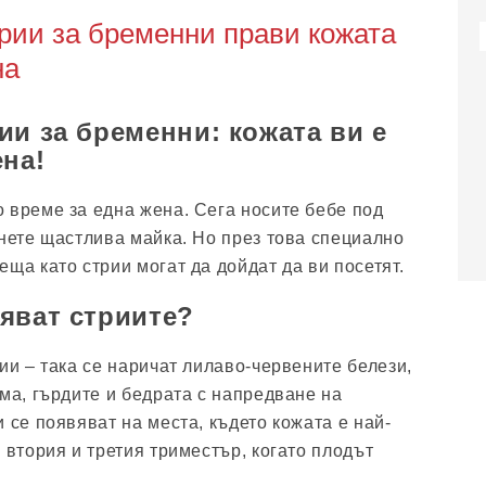
рии за бременни прави кожата
на
ии за бременни: кожата ви е
ена!
 време за една жена. Сега носите бебе под
анете щастлива майка. Но през това специално
ща като стрии могат да дойдат да ви посетят.
яват стриите?
ии – така се наричат ​​лилаво-червените белези,
ема, гърдите и бедрата с напредване на
 се появяват на места, където кожата е най-
 втория и третия триместър, когато плодът