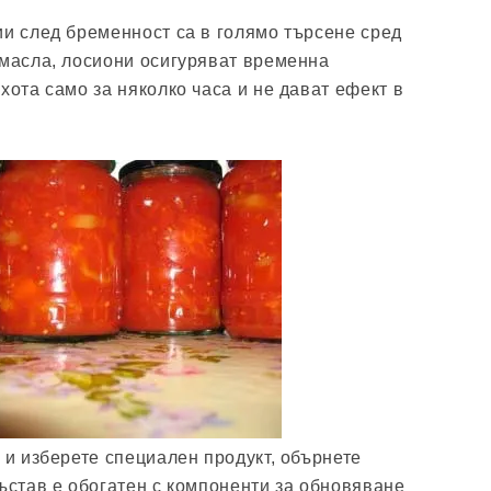
ии след бременност са в голямо търсене сред
 масла, лосиони осигуряват временна
хота само за няколко часа и не дават ефект в
 и изберете специален продукт, обърнете
състав е обогатен с компоненти за обновяване