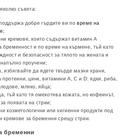
яколко съвета:
о поддържа добре гърдите ви по
време на
не
;
лни кремове, които съдържат витамин А
а бременност и по време на кърмене, тъй като
ждност и безопасност за тялото на жената и
 напълно проучени;
, избягвайте да ядете твърде мазни храни,
 протеини, цинк, витамини А, С и D: ядки, риба,
лодове, мляко, яйца;
а, тъй като тя омекотява кожата, но кофеинът,
за появата на стрии;
ни козметологични или хигиенни продукти под
и кремове за бременни срещу стрии.
за бременни