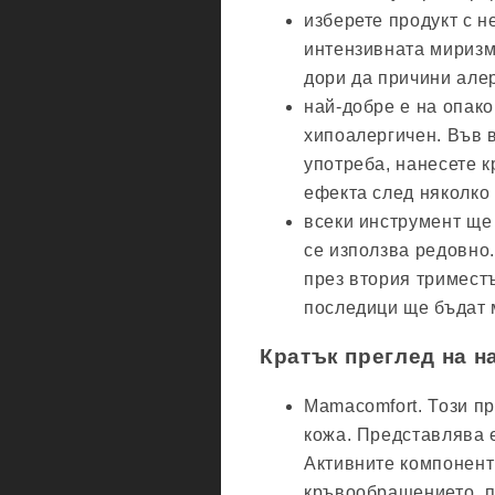
изберете продукт с н
интензивната миризма
дори да причини алер
най-добре е на опако
хипоалергичен. Във в
употреба, нанесете к
ефекта след няколко 
всеки инструмент ще
се използва редовно.
през втория тримест
последици ще бъдат
Кратък преглед на н
Mamacomfort. Този пр
кожа. Представлява 
Активните компоненти
кръвообращението, п