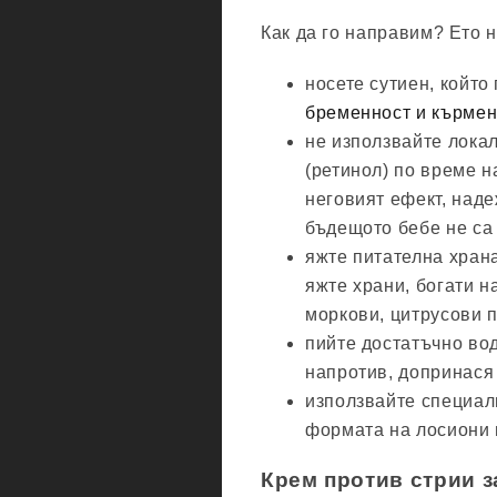
Как да го направим? Ето н
носете сутиен, койт
бременност и кърме
не използвайте лока
(ретинол) по време н
неговият ефект, наде
бъдещото бебе не са
яжте питателна храна
яжте храни, богати на
моркови, цитрусови п
пийте достатъчно вод
напротив, допринася 
използвайте специал
формата на лосиони 
Крем против стрии 