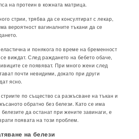
са на протеин в кожната матрица.
ого стрии, трябва да се консултират с лекар,
има вероятност вагиналните тъкани да се
дането.
 еластична и понякога по време на бременност
 се виждат. След раждането на бебето обаче,
, ивиците се появяват. При много жени след
тават почти невидими, докато при други
дат ясно.
 стриите по същество са разкъсване на тъкан и
зкъсаното обратно без белези. Като се има
 белезите да останат при жените завинаги, е
врати появата на този проблем.
тяване на белези