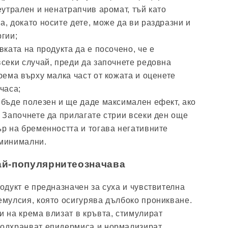
еутрален и ненатрапчив аромат, тъй като
, докато носите дете, може да ви раздразни и
гии;
вката на продукта да е посочено, че е
секи случай, преди да започнете редовна
рема върху малка част от кожата и оценете
часа;
 бъде полезен и ще даде максимален ефект, ако
 Започнете да прилагате стрии всеки ден още
ър на бременността и тогава негативните
 минимални.
ай-популярнитеозначава
одукт е предназначен за суха и чувствителна
емулсия, която осигурява дълбоко проникване.
 на крема влизат в кръвта, стимулират
одхранват епидермиса и нормализират