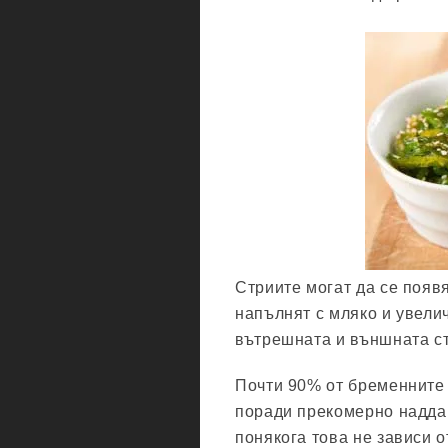
Стриите могат да се появя
напълнят с мляко и увелич
вътрешната и външната с
Почти 90% от бременните 
поради прекомерно наддав
понякога това не зависи о