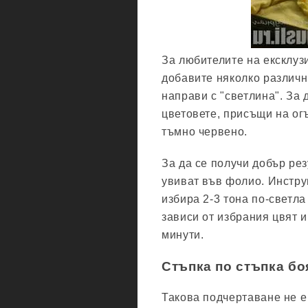
За любителите на ексклуз
добавите няколко различн
направи с "светлина". За 
цветовете, присъщи на огъ
тъмно червено.
За да се получи добър рез
увиват във фолио. Инструм
избира 2-3 тона по-светл
зависи от избрания цвят и
минути.
Стъпка по стъпка бо
Такова подчертаване не е 