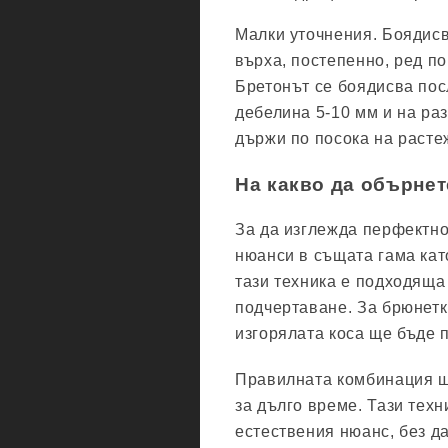
Малки уточнения. Боядисв
върха, постепенно, ред по
Бретонът се боядисва пос
дебелина 5-10 мм и на раз
държи по посока на расте
На какво да обърне
За да изглежда перфектно
нюанси в същата гама кат
тази техника е подходяща 
подчертаване. За брюнетк
изгорялата коса ще бъде 
Правилната комбинация щ
за дълго време. Тази техн
естествения нюанс, без да