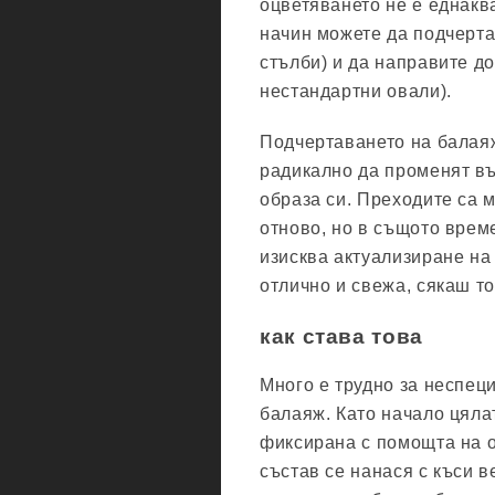
оцветяването не е еднакв
начин можете да подчерта
стълби) и да направите д
нестандартни овали).
Подчертаването на балаяж 
радикално да променят въ
образа си. Преходите са 
отново, но в същото врем
изисква актуализиране на
отлично и свежа, сякаш то
как става това
Много е трудно за неспец
балаяж. Като начало цяла
фиксирана с помощта на 
състав се нанася с къси в