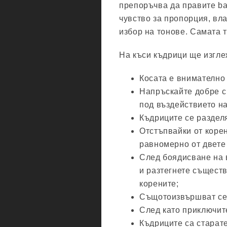
препоръчва да правите ba
чувство за пропорция, вла
избор на тонове. Самата т
На къси къдрици ще изгле
Косата е внимателно 
Напръскайте добре с 
под въздействието на
Къдриците се разделя
Отстъпвайки от корен
равномерно от двете
След боядисване на 
и разтегнете съществ
корените;
Същотоизвършват се 
След като приключите
Къдриците са старат