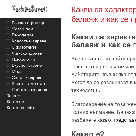
Какви са характе
балаяж и как се 
☰
Главна страница
☰
Уютен дом
☰
Ръкоделие
Какви са характ
☰
Красота и здраве
балаяж и как се
☰
С животните
☰
Женско здраве
Все по-често, идвайки при
☰
Психология
☰
Вкусно готвене
Простото оцветяване или 
☰
Мода
майсторите, във всяка от 
☰
Спорт и здраве
могат да се различават в
☰
Книга на мечтите
☰
Работа и кариера
технологии.
За нас
Контакти
Благодарение на това жен
Карта на сайта
голямо внимание. Балаяжъ
разберете какво
представл
Какво е?