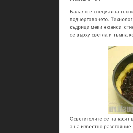
Балаяж е специална техни
подчертаването. Технолог
къдрици меки нюанси, сти
се върху светла и тъмна к
Осветителите се нанасят в
а на известно разстояние