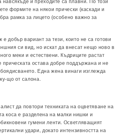
а навсякъде и преходите са плавни. По този
ете формите на някои прически (каскади и
обра рамка за лицето (особено важно за
е добър вариант за тези, които не са готови
ншния си вид, но искат да внесат нещо ново в
много меки и естествени. Къдриците растат
е прическата остава добре поддържана и не
 боядисването. Една жена винаги изглежда
ку-що от салона.
иалист да повтори техниката на оцветяване на
та коса е разделена на малки нишки и
обикновени гумени ленти. Осветляващият
ертикални удари, докато интензивността на