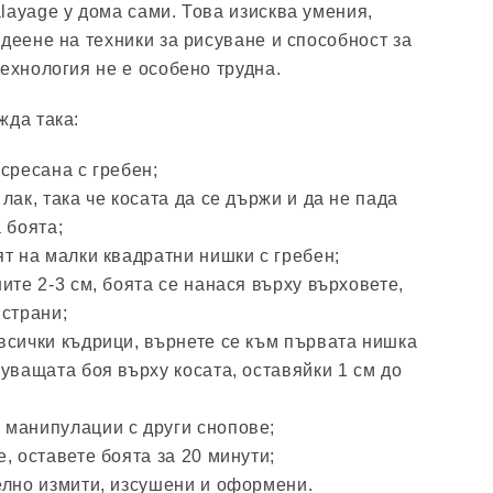
layage у дома сами. Това изисква умения,
деене на техники за рисуване и способност за
ехнология не е особено трудна.
жда така:
сресана с гребен;
лак, така че косата да се държи и да не пада
 боята;
т на малки квадратни нишки с гребен;
ите 2-3 см, боята се нанася върху върховете,
 страни;
всички къдрици, върнете се към първата нишка
уващата боя върху косата, оставяйки 1 см до
манипулации с други снопове;
, оставете боята за 20 минути;
елно измити, изсушени и оформени.