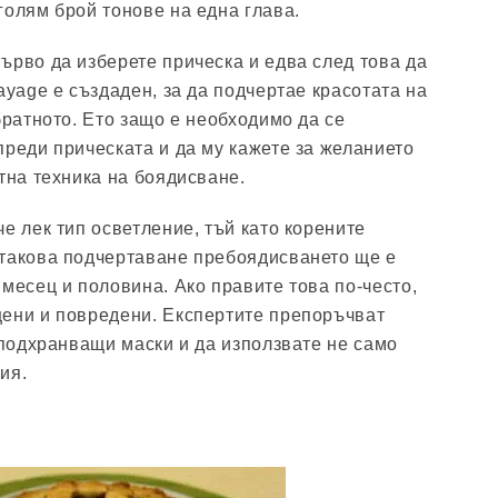
голям брой тонове на една глава.
ърво да изберете прическа и едва след това да
ayage е създаден, за да подчертае красотата на
братното. Ето защо е необходимо да се
преди прическата и да му кажете за желанието
тна техника на боядисване.
е лек тип осветление, тъй като корените
 такова подчертаване пребоядисването ще е
 месец и половина. Ако правите това по-често,
щени и повредени. Експертите препоръчват
с подхранващи маски и да използвате не само
ия.