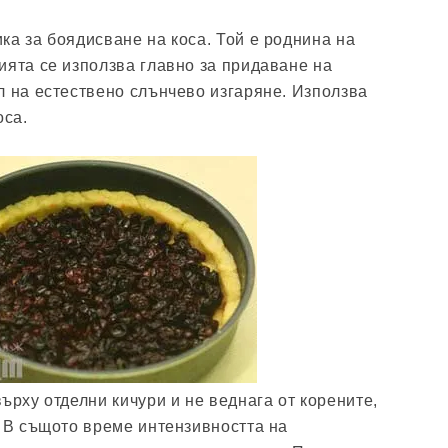
ка за боядисване на коса. Той е роднина на
ията се използва главно за придаване на
л на естествено слънчево изгаряне. Използва
оса.
ърху отделни кичури и не веднага от корените,
. В същото време интензивността на