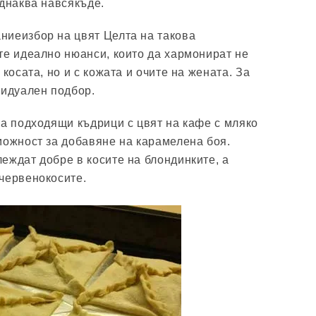
еднаква навсякъде.
ниеизбор на цвят Целта на такова
те идеално нюанси, които да хармонират не
 косата, но и с кожата и очите на жената. За
видуален подбор.
са подходящи къдрици с цвят на кафе с мляко
можност за добавяне на карамелена боя.
еждат добре в косите на блондинките, а
червенокосите.