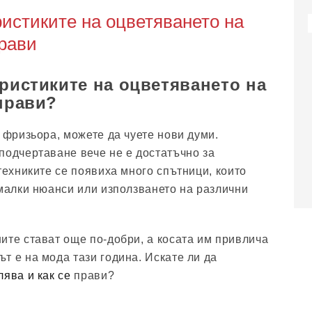
ристиките на оцветяването на
прави
еристиките на оцветяването на
 прави?
 фризьора, можете да чуете нови думи.
подчертаване вече не е достатъчно за
техниките се появиха много спътници, които
 малки нюанси или използването на различни
ите стават още по-добри, а косата им привлича
т е на мода тази година. Искате ли да
ява и как се
прави?