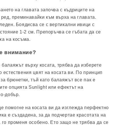
ането на главата започва с къдриците на
 ред, преминавайки към върха на главата.
леден. Боядисва се с вертикални ивици с
стояние 1-2 см. Препоръчва се гъбата да се
жа на косъма.
те внимание?
 балаяжът върху косата, трябва да изберете
о естествения цвят на косата ви. По принцип
за брюнетки, тъй като балаяжът все пак е
ите опцията Sunlight или ефектът на
по-добър.
е помогне на косата ви да изглежда перфектно
ика е създадена, за да подчертае красотата на
 го променя особено. Ето защо не трябва да се