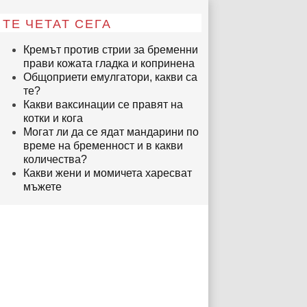
ТЕ ЧЕТАТ СЕГА
Кремът против стрии за бременни
прави кожата гладка и копринена
Общоприети емулгатори, какви са
те?
Какви ваксинации се правят на
котки и кога
Могат ли да се ядат мандарини по
време на бременност и в какви
количества?
Какви жени и момичета харесват
мъжете