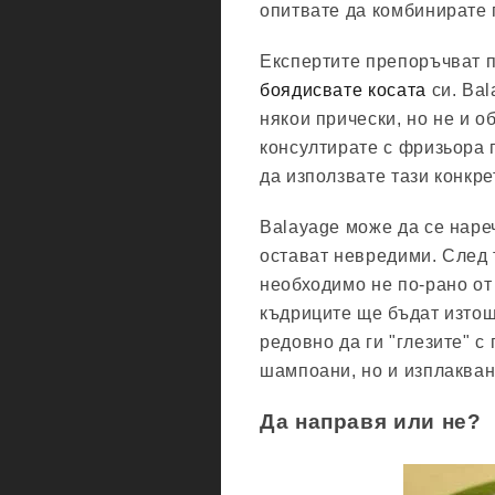
опитвате да комбинирате 
Експертите препоръчват п
боядисвате косата
си. Bal
някои прически, но не и о
консултирате с фризьора 
да използвате тази конкре
Balayage може да се нареч
остават невредими. След
необходимо не по-рано от
къдриците ще бъдат изто
редовно да ги "глезите" 
шампоани, но и изплакван
Да направя или не?