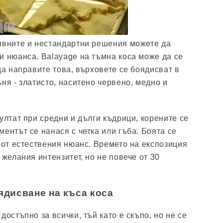
ивните и нестандартни решения можете да
и нюанса. Balayage на тъмна коса може да се
да направите това, върховете се боядисват в
ня - златисто, наситено червено, медно и
ултат при средни и дълги къдрици, корените се
ентът се нанася с четка или гъба. Боята се
а от естествения нюанс. Времето на експозиция
 желания интензитет, но не повече от 30
ядисване на къса коса
достъпно за всички, тъй като е скъпо, но не се