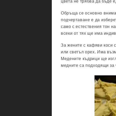
цвета не трябва да бъде 
Обръща се основно внима
подчертаване е да избере
само с естествения тон на
всеки от тях ще има инди
За жените с кафяви коси 
или светъл орех. Има въз
Медените къдрици ще изгл
медните са подходящи за 