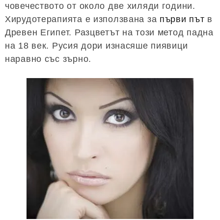
човечеството от около две хиляди години.
Хирудотерапията е използвана за
първи път
в
Древен Египет. Разцветът на този метод падна
на 18 век. Русия дори изнасяше пиявици
наравно със зърно.