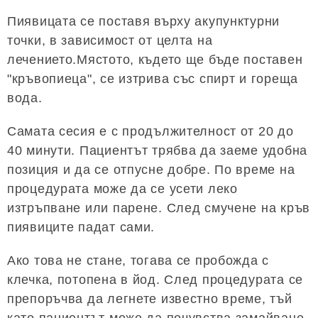
Пиявицата се поставя върху акупунктурни
точки, в зависимост от целта на
лечението.Мястото, където ще бъде поставен
"кръвопиеца", се изтрива със спирт и гореща
вода.
Самата сесия е с продължителност от 20 до
40 минути. Пациентът трябва да заеме удобна
позиция и да се отпусне добре. По време на
процедурата може да се усети леко
изтръпване или парене. След смучене на кръв
пиявиците падат сами.
Ако това не стане, тогава се пробожда с
клечка, потопена в йод. След процедурата се
препоръчва да легнете известно време, тъй
като пациентът може да почувства замайване,