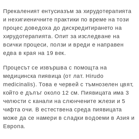
Прекаленият ентусиазъм за хирудотерапията
и нехигиеничните практики по време на този
процес доведоха до дискредитирането на
хирудотерапията. Опит за изследване на
всички процеси, ползи и вреди е направен
едва в края на 19 век.
Процесът се извършва с помощта на
медицинска пиявица (от лат. Hirudo
medicinalis). Това е червей с тъмнозелен цвят,
който е дълъг около 12 см. Пиявицата има 3
челюсти с канали на слюнчените жлези и 5
чифта очи. В естествена среда пиявицата
може да се намери в сладки водоеми в Азия и
Европа.