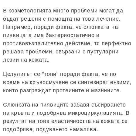
В козметологията много проблеми могат да
бъдат решени с помощта на това лечение.
Например, поради факта, че слюнката на
пиявицата има бактериостатично и
противовъзпалително действие, тя перфектно
решава проблеми, свързани с пустуларни
лезии на кожата.
Целулитът се "топи" поради факта, че по
време на кръвосмучене се синтезират ензими,
които разграждат протеините и мазнините.
Слюнката на пиявиците забавя съсирването
на кръвта и подобрява микроциркулацията. В
резултат на това еластичността на кожата се
подобрява, подуването намалява.