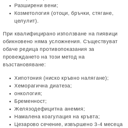
Разширени вени;
Козметология (отоци, бръчки, стягане,
целулит).
При квалифицирано използване на пиявици
обикновено няма усложнения. Съществуват
обаче редица противопоказания за
провеждането на този метод на
възстановяване:
Хипотония (ниско кръвно налягане);
Хеморагична диатеза;
онкология;
Бременност;
Желязодефицитна анемия;
Намалена коагулация на кръвта;
Цезарово сечение, извършено 3-4 месеца