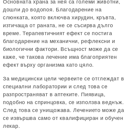
Основната храна за нея са големи животни,
дошли до водопоя. Благодарение на
слюнката, която включва хирудин, кръвта,
изтичаща от раната, не се съсирва дълго
време. Терапевтичният ефект се постига
благодарение на механични, рефлексни и
биологични фактори. Всъщност може да се
каже, че такова лечение има благоприятен
ефект върху организма като цяло.
За медицински цели червеите се отглеждат в
специални лаборатории и след това се
разпространяват в аптеките. Пиявица,
подобно на спринцовка, се използва веднъж.
След това се унищожава. Лечението може да
се извършва само от квалифициран и обучен
лекар.