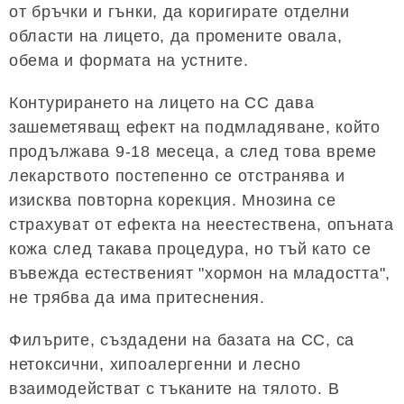
от бръчки и гънки, да коригирате отделни
области на лицето, да промените овала,
обема и формата на устните.
Контурирането на лицето на СС дава
зашеметяващ ефект на подмладяване, който
продължава 9-18 месеца, а след това време
лекарството постепенно се отстранява и
изисква повторна корекция. Мнозина се
страхуват от ефекта на неестествена, опъната
кожа след такава процедура, но тъй като се
въвежда естественият "хормон на младостта",
не трябва да има притеснения.
Филърите, създадени на базата на CC, са
нетоксични, хипоалергенни и лесно
взаимодействат с тъканите на тялото. В