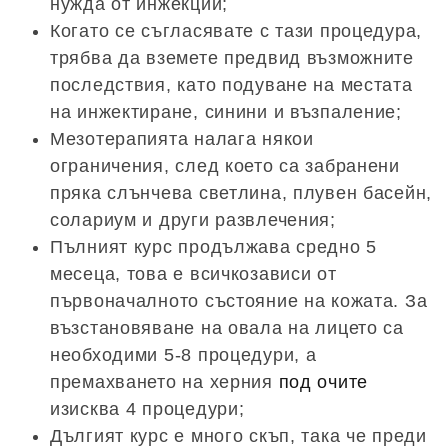
нужда от инжекции;
Когато се съгласявате с тази процедура,
трябва да вземете предвид възможните
последствия, като подуване на местата
на инжектиране, синини и възпаление;
Мезотерапията налага някои
ограничения, след което са забранени
пряка слънчева светлина, плувен басейн,
солариум и други развлечения;
Пълният курс продължава средно 5
месеца, това е всичкозависи от
първоначалното състояние на кожата. За
възстановяване на овала на лицето са
необходими 5-8 процедури, а
премахването на херния
под очите
изисква 4 процедури;
Дългият курс е много скъп, така че преди