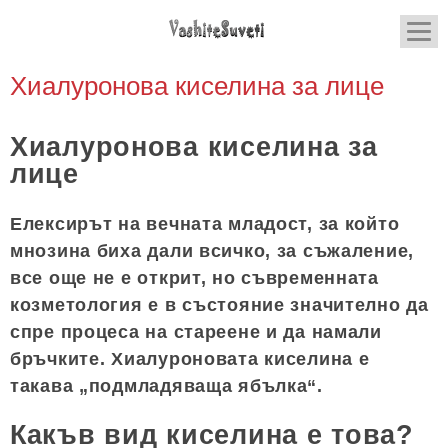
Хиалуронова киселина за лице
Хиалуронова киселина за
лице
Елексирът на вечната младост, за който
мнозина биха дали всичко, за съжаление,
все още не е открит, но съвременната
козметология е в състояние значително да
спре процеса на стареене и да намали
бръчките. Хиалуроновата киселина е
такава „подмладяваща ябълка“.
Какъв вид киселина е това?