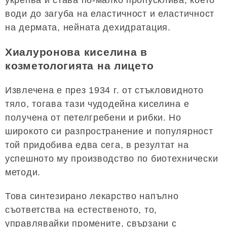
укрепва и става по-малко пропусклива, което
води до загуба на еластичност и еластичност
на дермата, нейната дехидратация.
Хиалуронова киселина в
козметологията на лицето
Извлечена е през 1934 г. от стъкловидното
тяло, тогава тази чудодейна киселина е
получена от петелгребени и рибки. Но
широкото си разпространение и популярност
той придобива едва сега, в резултат на
успешното му производство по биотехнически
методи.
Това синтезирано лекарство напълно
съответства на естественото, то,
управлявайки промените, свързани с