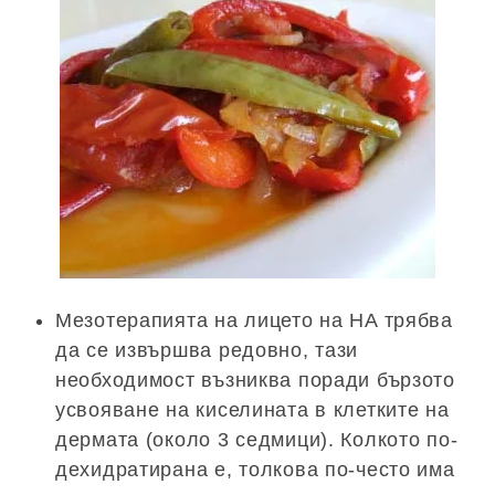
Мезотерапията на лицето на HA трябва
да се извършва редовно, тази
необходимост възниква поради бързото
усвояване на киселината в клетките на
дермата (около 3 седмици). Колкото по-
дехидратирана е, толкова по-често има