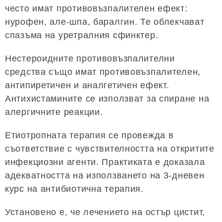
често имат противовъзпалителен ефект:
нурофен, але-шпа, баралгин. Те облекчават
спазъма на уретралния сфинктер.
Нестероидните противовъзпалителни
средства също имат противовъзпалителен,
антипиретичен и аналгетичен ефект.
Антихистамините се използват за спиране на
алергичните реакции.
Етиотропната терапия се провежда в
съответствие с чувствителността на откритите
инфекциозни агенти. Практиката е доказала
адекватността на използването на 3-дневен
курс на антибиотична терапия.
Установено е, че лечението на остър цистит,