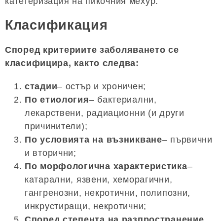
катетеризация на пикочния мехур.
Класификация
Според критериите заболяването се
класифицира, както следва:
стадии
– остър и хроничен;
По етиология
– бактериални,
лекарствени, радиационни (и други
причинители);
По условията на възникване
– първични
и вторични;
По морфологична характеристика
–
катарални, язвени, хеморагични,
гангренозни, некротични, полипозни,
инкрустиращи, некротични;
Според степента на разпространение