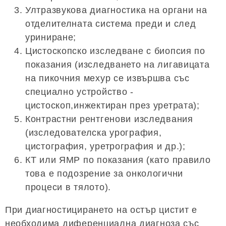
Ултразвукова диагностика на органи на
отделителната система преди и след
уриниране;
Цистоскопско изследване с биопсия по
показания (изследването на лигавицата
на пикочния мехур се извършва със
специално устройство -
цистоскоп,инжектиран през уретрата);
Контрастни рентгенови изследвания
(изследователска урография,
цистография, уретрография и др.);
КТ или ЯМР по показания (като правило
това е подозрение за онкологични
процеси в тялото).
При диагностицирането на остър цистит е
необходима диференциална диагноза със