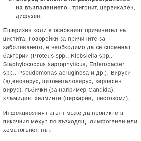
на възпалението
– тригонит, цервикален,
дифузен.
Ешерихия коли е основният причинител на
цистита. Говорейки за причините за
заболяването, е необходимо да се споменат
бактерии (Proteus spp., Klebsiella spp.,
Staphylococcus saprophyticus, Enterobacter
spp., Pseudomonas aeruginosa и др.), Вируси
(аденовирус, цитомегаловирус, херпесен
вирус), гъбички (за например Candida),
хламидия, хелминти (церкарии, шистозоми).
Инфекциозният агент може да проникне в
пикочния мехур по възходящ, лимфогенен или
хематогенен път.