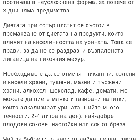
протичащ в неусложнена форма, за повече от
3 дни няма предимства.
Диетата при остър цистит се състои в
премахване от диетата на продукти, които
влияят на киселинността на урината. Това се
прави, за да не се раздразни възпалената
лигавица на пикочния мехур.
Необходимо е да се отменят пикантни, солени
и кисели храни, пушени, мазни и пържени
храни, алкохол, шоколад, кафе, домати. Не
можете да пиете мляко и газирани напитки,
които алкализират урината. Пийте много
течности, 2-4 литра на ден), най-добре
плодови сокове, настойки или сок от бреза.
Чай за бъбреци, отвари от лайка, пелин, листа