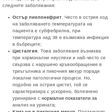
следните заболявания:
Остър пиелонефрит
. Често в острия ход
на заболяването температурата на
пациента е субфебрилна, при
температура над 38 е възможна инфекция
в бъбреците;
Цисталгия
. Това заболяване възниква
при хормонални неуспехи и най-често се
свързва с нарушено кръвообращение в
триъгълника и пикочния мехур поради
локални патологични процеси. Но,
подобно на острия цистит, той се
характеризира с ускорено, болезнено
уриниране с
нормални показатели за
анализ на урината;
Камъни в пикочния мехур
. Полакиурия