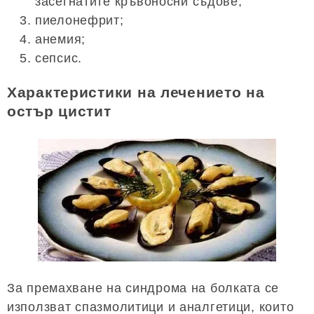
засегнатите кръвоносни съдове;
пиелонефрит;
анемия;
сепсис.
Характеристики на лечението на
остър цистит
За премахване на синдрома на болката се
използват спазмолитици и аналгетици, които