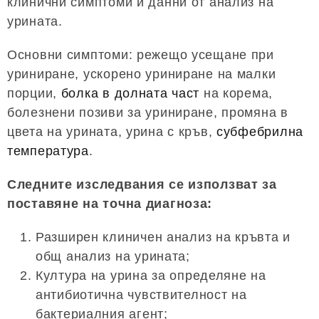
клинични симптоми и данни от анализ на
урината.
Основни симптоми: режещо усещане при
уриниране, ускорено уриниране на малки
порции,
болка в долната част
на корема,
болезнени позиви за уриниране, промяна в
цвета на урината, урина с кръв,
субфебрилна
температура
.
Следните изследвания се използват за
поставяне на точна диагноза:
Разширен клиничен анализ на кръвта и
общ анализ на урината;
Култура на урина за определяне на
антибиотична чувствителност на
бактериалния агент;