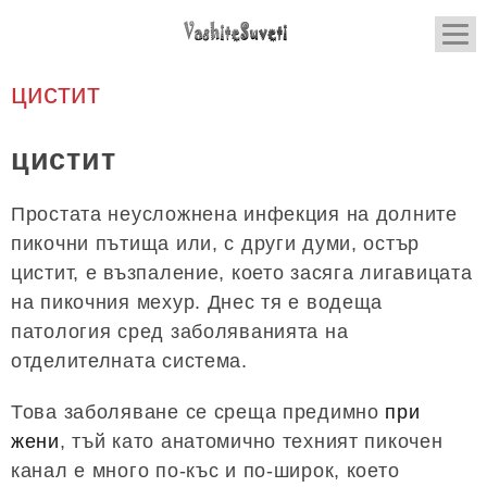
цистит
цистит
Простата неусложнена инфекция на долните
пикочни пътища или, с други думи, остър
цистит, е възпаление, което засяга лигавицата
на пикочния мехур. Днес тя е водеща
патология сред заболяванията на
отделителната система.
Това заболяване се среща предимно
при
жени
, тъй като анатомично техният пикочен
канал е много по-къс и по-широк, което