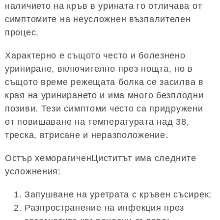
наличието на кръв в урината го отличава от
симптомите на неусложнен възпалителен
процес.
Характерно е същото често и болезнено
уриниране, включително през нощта, но в
същото време режещата болка се засилва в
края на уринирането и има много безплодни
позиви. Тези симптоми често са придружени
от повишаване на температурата над 38,
треска, втрисане и неразположение.
Остър хеморагиченЦиститът има следните
усложнения:
Запушване на уретрата с кръвен съсирек;
Разпространение на инфекция през