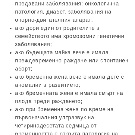
предавани заболявания: онкологична
патология, диабет, заболявания на
опорно-двигателния апарат;
ако дори един от родителите в
семейството има хромозомни генетични
заболявания;
ако бъдещата майка вече е имала
преждевременно раждане или спонтанен
аборт;
ако бременна жена вече е имала дете с
аномалии в развитието;
ако бременната жена е имала смърт на
плода преди раждането;
ако при бременна жена по време на
първоначалния ултразвук на
четиринадесетата седмица от
бременността е открита патология на