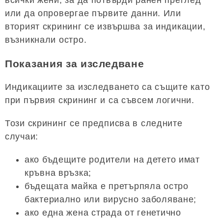
или да опровергае първите данни. Или
вторият скрининг се извършва за индикации,
възникнали остро.
Показания за изследване
Индикациите за изследването са същите като
при първия скрининг и са съвсем логични.
Този скрининг се предписва в следните
случаи:
ако бъдещите родители на детето имат
кръвна връзка;
бъдещата майка е претърпяла остро
бактериално или вирусно заболяване;
ако една жена страда от генетично