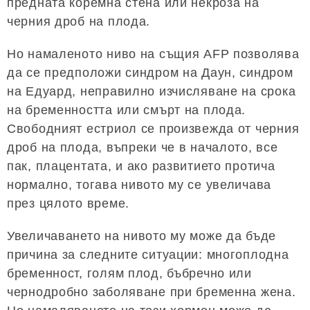
предната коремна стена или некроза на
черния дроб на плода.
Но намаленото ниво на същия AFP позволява
да се предположи синдром на Даун, синдром
на Едуард, неправилно изчисляване на срока
на бременността или смърт на плода.
Свободният естриол се произвежда от черния
дроб на плода, въпреки че в началото, все
пак, плацентата, и ако развитието протича
нормално, тогава нивото му се увеличава
през цялото време.
Увеличаването на нивото му може да бъде
причина за следните ситуации: многоплодна
бременност, голям плод, бъбречно или
чернодробно заболяване при бременна жена.