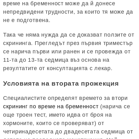
време на бременност може да й донесе
непредвидени трудности, за които тя може да
не е подготвена.
Така че няма нужда да се доказват ползите от
скрининга. Прегледът през първия триместър
се нарича първи или ранен и се провежда от
11-та до 13-та седмица въз основа на
резултатите от консултацията с лекар.
Условията на втората прожекция
Специалистите определят времето за втори
скрининг по време на бременност
(нарича се
още троен тест, името идва от броя на
хормоните, които се проверяват) от
четиринадесетата до двадесетата седмица от