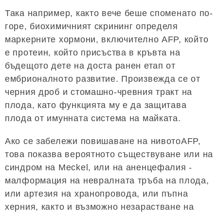
Така например, както вече беше споменато по-
горе, биохимичният скрининг определя
маркерните хормони, включително AFP, който
е протеин, който присъства в кръвта на
бъдещото дете на доста ранен етап от
ембрионалното развитие. Произвежда се от
черния дроб и стомашно-чревния тракт на
плода, като функцията му е да защитава
плода от имунната система на майката.
Ако се забележи повишаване на нивотоAFP,
това показва вероятното съществуване или на
синдром на Meckel, или на аненцефалия -
малформация на невралната тръба на плода,
или артезия на хранопровода, или пъпна
херния, както и възможно незарастване на