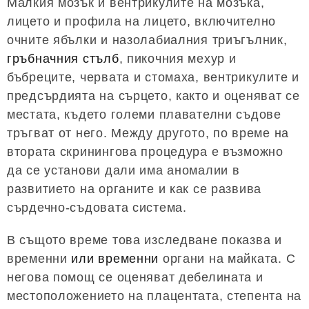
Малкия мозък и вентрикулите на мозъка,
лицето и профила на лицето, включително
очните ябълки и назолабиалния триъгълник,
гръбначния стълб
, пикочния мехур и
бъбреците, червата и стомаха, вентрикулите и
предсърдията на сърцето, както и оценяват се
местата, където големи плавателни съдове
тръгват от него. Между другото, по време на
втората скринингова процедура е възможно
да се установи дали има аномалии в
развитието на органите и как се развива
сърдечно-съдовата система.
В същото време това изследване показва и
временни
или временни
органи на майката. С
негова помощ се оценяват дебелината и
местоположението на плацентата, степента на