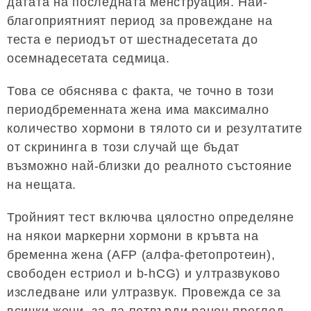
датата на последната менструация. Най-
благоприятният период за провеждане на
теста е периодът от шестнадесетата до
осемнадесетата седмица.
Това се обяснява с факта, че точно в този
периодбременната жена има максимално
количество хормони в тялото си и резултатите
от скрининга в този случай ще бъдат
възможно най-близки до реалното състояние
на нещата.
Тройният тест включва цялостно определяне
на някои маркерни хормони в кръвта на
бременна жена (AFP (алфа-фетопротеин),
свободен естриол и b-hCG) и ултразвуково
изследване или ултразвук. Провежда се за
всички жени, за да потвърди ранен преглед