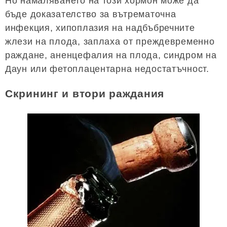
Но намаляването на този хормон може да
бъде доказателство за вътрематочна
инфекция, хипоплазия на надбъбречните
жлези на плода, заплаха от преждевременно
раждане, аненцефалия на плода, синдром на
Даун или фетоплацентарна недостатъчност.
Скрининг и втори раждания