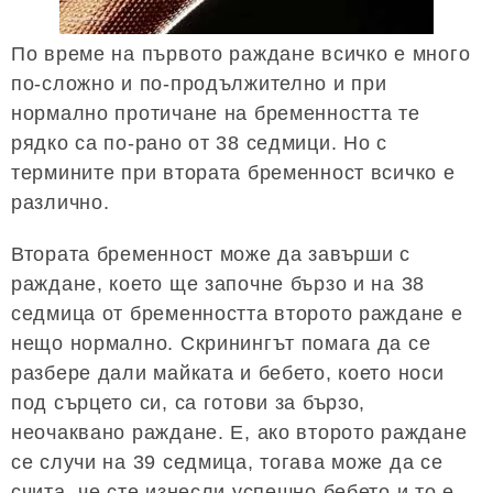
По време на първото раждане всичко е много
по-сложно и по-продължително и при
нормално протичане на бременността те
рядко са по-рано от 38 седмици. Но с
термините при втората бременност всичко е
различно.
Втората бременност може да завърши с
раждане, което ще започне бързо и на 38
седмица от бременността второто раждане е
нещо нормално. Скринингът помага да се
разбере дали майката и бебето, което носи
под сърцето си, са готови за бързо,
неочаквано раждане. Е, ако второто раждане
се случи на 39 седмица, тогава може да се
счита, че сте изнесли успешно бебето и то е