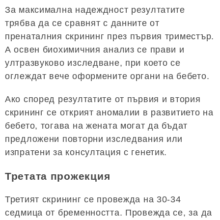
За максимална надеждност резултатите
трябва да се сравнят с данните от
пренаталния скрининг през първия триместър.
А освен биохимичния анализ се прави и
ултразвуково изследване, при което се
оглеждат вече оформените органи на бебето.
Ако според резултатите от първия и втория
скрининг се открият аномалии в развитието на
бебето, тогава на жената могат да бъдат
предложени повторни изследвания или
изпратени за консултация с генетик.
Третата прожекция
Третият скрининг се провежда на 30-34
седмица от бременността. Провежда се, за да