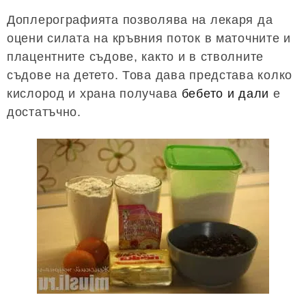
Доплерографията позволява на лекаря да
оцени силата на кръвния поток в маточните и
плацентните съдове, както и в стволните
съдове на детето. Това дава представа колко
кислород и храна получава
бебето и дали
е
достатъчно.