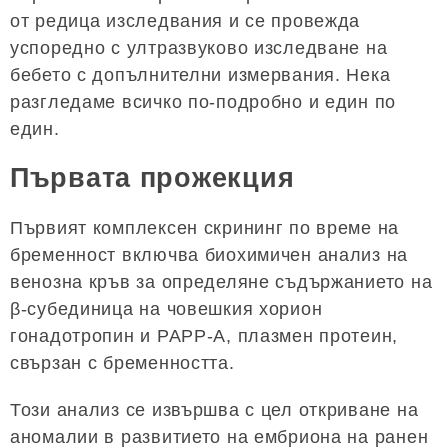
от редица изследвания и се провежда
успоредно с ултразвуково изследване на
бебето с допълнителни измервания. Нека
разгледаме всичко по-подробно и един по
един.
Първата прожекция
Първият комплексен скрининг по време на
бременност включва биохимичен анализ на
венозна кръв за определяне съдържанието на
β-субединица на човешкия хорион
гонадотропин и PAPP-A, плазмен протеин,
свързан с бременността.
Този анализ се извършва с цел откриване на
аномалии в развитието на ембриона на ранен