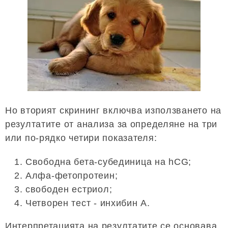
Но вторият скрининг включва използването на
резултатите от анализа за определяне на три
или по-рядко четири показателя:
Свободна бета-субединица на hCG;
Алфа-фетопротеин;
свободен естриол;
Четворен тест - инхибин А.
Интерпретацията на резултатите се основава