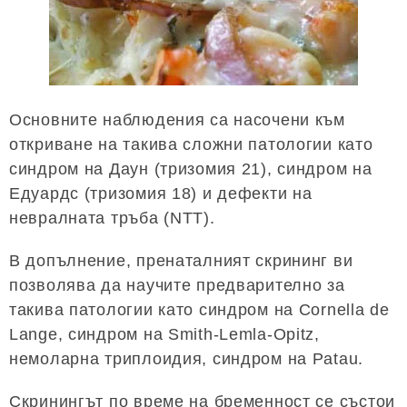
Основните наблюдения са насочени към
откриване на такива сложни патологии като
синдром на Даун (тризомия 21), синдром на
Едуардс (тризомия 18) и дефекти на
невралната тръба (NTT).
В допълнение, пренаталният скрининг ви
позволява да научите предварително за
такива патологии като синдром на Cornella de
Lange, синдром на Smith-Lemla-Opitz,
немоларна триплоидия, синдром на Patau.
Скринингът по време на бременност се състои