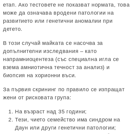
етап. Ако тестовете не показват нормата, това
може да означава вродени патологии на
развитието или генетични аномалии при
детето.
В този случай майката се насочва за
допълнителни изследвания – като
напрамниоцентеза (със специална игла се
взема амниотична течност за анализ) и
биопсия на хорионни въси.
За първия скрининг по правило се изпращат
жени от рисковата група:
На възраст над 35 години;
Тези, чието семейство има синдром на
Даун или други генетични патологии;