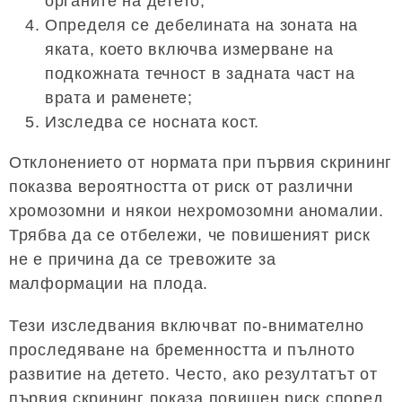
органите на детето;
Определя се дебелината на зоната на
яката, което включва измерване на
подкожната течност в задната част на
врата и раменете;
Изследва се носната кост.
Отклонението от нормата при първия скрининг
показва вероятността от риск от различни
хромозомни и някои нехромозомни аномалии.
Трябва да се отбележи, че повишеният риск
не е причина да се тревожите за
малформации на плода.
Тези изследвания включват по-внимателно
проследяване на бременността и пълното
развитие на детето. Често, ако резултатът от
първия скрининг показа повишен риск според