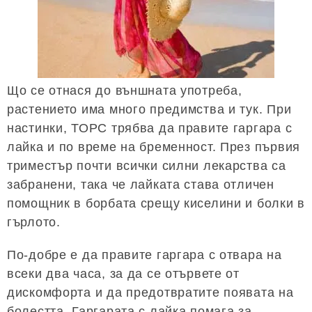
Що се отнася до външната употреба,
растението има много предимства и тук. При
настинки, ТОРС трябва да правите гаргара с
лайка и по време на бременност. През първия
триместър почти всички силни лекарства са
забранени, така че лайката става отличен
помощник в борбата срещу киселини и болки в
гърлото.
По-добре е да правите гаргара с отвара на
всеки два часа, за да се отървете от
дискомфорта и да предотвратите появата на
болестта. Гаргарата с лайка помага за