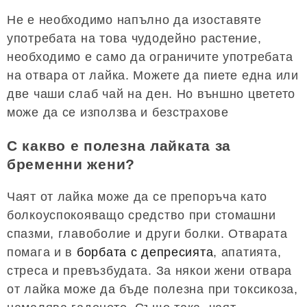
Не е необходимо напълно да изоставяте
употребата на това чудодейно растение,
необходимо е само да ограничите употребата
на отвара от лайка. Можете да пиете една или
две чаши слаб чай на ден. Но външно цветето
може да се използва и безстрахове
С какво е полезна лайката за
бременни жени?
Чаят от лайка може да се препоръча като
болкоуспокояващо средство при стомашни
спазми, главоболие и други болки. Отварата
помага и в
борбата с депресията
, апатията,
стреса и превъзбудата. За някои жени отвара
от лайка може да бъде полезна при токсикоза,