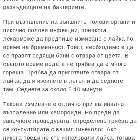
развъдниците на бактериите.
При възпаление на външните полови органи и
пикочно-полови инфекции, понякога
лекарможе да предпише измиване с лайка по
време на бременност. Тоест, необходимо е да
се правят седящи бани с отвара от цветя. В
същото време водата не трябва да е много
гореща. Трябва да приготвите отвара от
лайка, да я изсипете в леген и да седнете
там. Седнете за около 5-10 минути.
Такова измиване е отлично при вагинално
възпаление или хемороиди. Но преди да
започнете процедурата, определено трябва да
се консултирате с вашия гинеколог. Ако
никога преди не сте използвали лайка, тогава