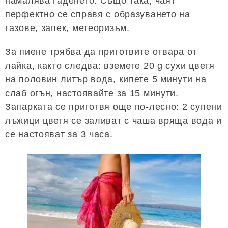
намалява гаденето. Също така, чаят
перфектно се справя с образуването на
газове, запек, метеоризъм.
За пиене трябва да приготвите отвара от
лайка, както следва: вземете 20 g сухи цветя
на половин литър вода, кипете 5 минути на
слаб огън, настоявайте за 15 минути.
Запарката се приготвя още по-лесно: 2 супени
лъжици цветя се заливат с чаша вряща вода и
се настояват за 3 часа.