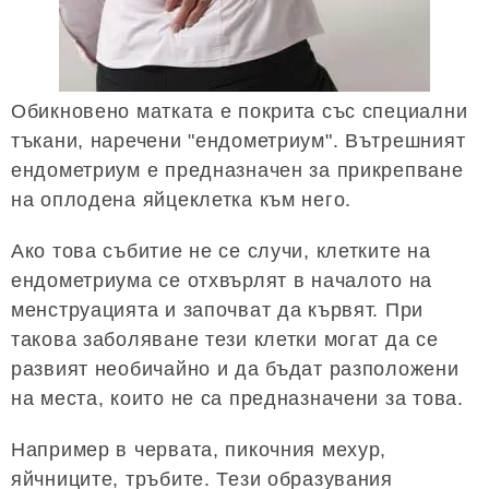
Обикновено матката е покрита със специални
тъкани, наречени "ендометриум". Вътрешният
ендометриум е предназначен за прикрепване
на оплодена яйцеклетка към него.
Ако това събитие не се случи, клетките на
ендометриума се отхвърлят в началото на
менструацията и започват да кървят. При
такова заболяване тези клетки могат да се
развият необичайно и да бъдат разположени
на места, които не са предназначени за това.
Например в червата, пикочния мехур,
яйчниците, тръбите. Тези образувания