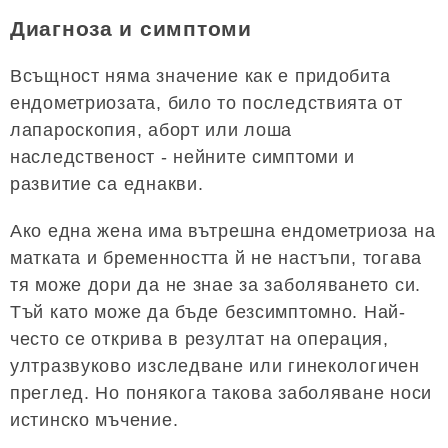
Диагноза и симптоми
Всъщност няма значение как е придобита
ендометриозата, било то последствията от
лапароскопия, аборт или лоша
наследственост - нейните симптоми и
развитие са еднакви.
Ако една жена има вътрешна ендометриоза на
матката и бременността й не настъпи, тогава
тя може дори да не знае за заболяването си.
Тъй като може да бъде безсимптомно. Най-
често се открива в резултат на операция,
ултразвуково изследване или гинекологичен
преглед. Но понякога такова заболяване носи
истинско мъчение.