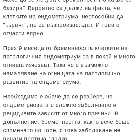
базира? Вероятно се дължи на факта, че
клетките на ендометриума, неспособни да
"кървят", не се възпроизвеждат. И това е
отчасти вярно.
През 9 месеца от бременността клетките на
патологичния ендометриум са в покой и много
огнища изчезват. Така че е възможно
намаляване на огнищата на патологично
развитие на ендометриума.
Необходимо е обаче да се разбере, че
ендометриозата е сложно заболяване и
рецидивите зависят от много причини. В
допълнение, бременността, както вече беше
споменато по-горе, с това заболяване не
винаги протича гладко.