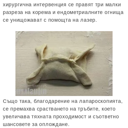
хирургична интервенция се правят три малки
разреза на корема и ендометриалните огнища
се унищожават с помощта на лазер.
Също така, благодарение на лапароскопията,
се премахва срастването на тръбите, което
увеличава тяхната проходимост и съответно
шансовете за оплождане.