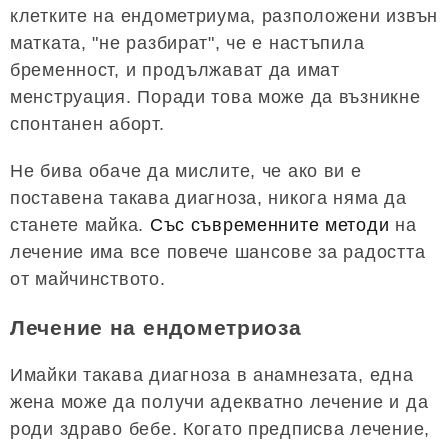
клетките на ендометриума, разположени извън
матката, "не разбират", че е настъпила
бременност, и продължават да имат
менструация. Поради това може да възникне
спонтанен аборт.
Не бива обаче да мислите, че ако ви е
поставена такава диагноза, никога няма да
станете майка.
Със съвременните методи
на
лечение има все повече шансове за радостта
от майчинството.
Лечение на ендометриоза
Имайки такава диагноза в анамнезата, една
жена може да получи адекватно лечение и да
роди здраво бебе. Когато предписва лечение,