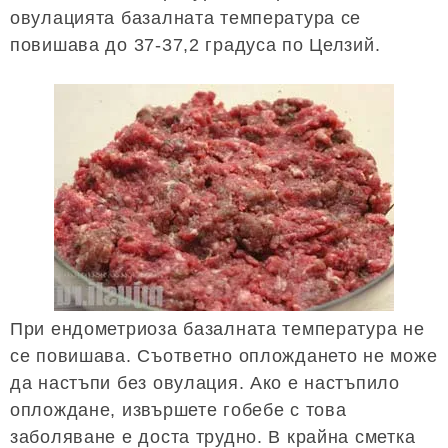
овулацията базалната температура се
повишава до 37-37,2 градуса по Целзий.
При ендометриоза базалната температура не
се повишава. Съответно оплождането не може
да настъпи без овулация. Ако е настъпило
оплождане, извършете гобебе с това
заболяване е доста трудно. В крайна сметка