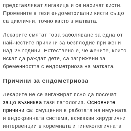
представляват лигавица и се наричат ​​кисти.
Промените в тези ендометриални кисти също
са циклични, точно както в матката.
Лекарите смятат това заболяване за една от
най-честите причини за безплодие при жени
над 25 години. Естествено е, че жените, които
искат да раждат дете, са загрижени за
бременността с ендометриоза на матката.
Причини за ендометриоза
Лекарите не се ангажират ясно да посочат
защо възниква
тази патология.
Основните
причини
са: смущения в работата на имунната
и ендокринната система, всякакви хирургични
интервенции в коремната и гинекологичната