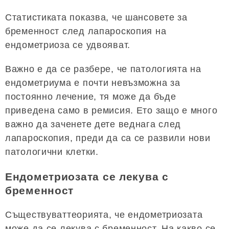
Статистиката показва, че шансовете за
бременност след лапароскопия на
ендометриоза се удвояват.
Важно е да се разбере, че патологията на
ендометриума е почти невъзможна за
постоянно лечение, тя може да бъде
приведена само в ремисия. Ето защо е много
важно да заченете дете веднага след
лапароскопия, преди да са се развили нови
патологични клетки.
Ендометриозата се лекува с
бременност
Съществуваттеорията, че ендометриозата
може да се лекува с бременност. На какво се