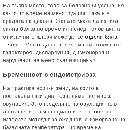
На първо място, това са болезнени усещания
както по време на менструация, така и в
средата на цикъла. Жената може да изпита
силна болка по време или след полов акт, а
от млечните жлези може да се
отдели бяла
течност
. Могат да се появят и симптоми като
галакторея, диспареуния, дисменорея и
нарушения на менструалния цикъл.
Бременност с ендометриоза
На практика всички жени, на които е
поставена тази диагноза, нямат истинска
овулация. За определяне на овулацията, в
допълнение към специалните тестове, се
използва методът за ежедневно измерване на
базалната температура. По време на