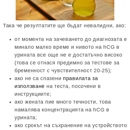
Така че резултатите ще бъдат невалидни, ако:
от момента на зачеването до диагнозата е
минало малко време и нивото на hCG в
урината все още не е достатъчно високо
(това се отнася предимно за тестове за
бременност с чувствителност 20-25);
ако не са спазени
правилата за
използване
на теста, посочени в
инструкциите;
ако жената пие много течности, това
намалява концентрацията на hCG в
урината;
ако срокът на съхранение на устройството