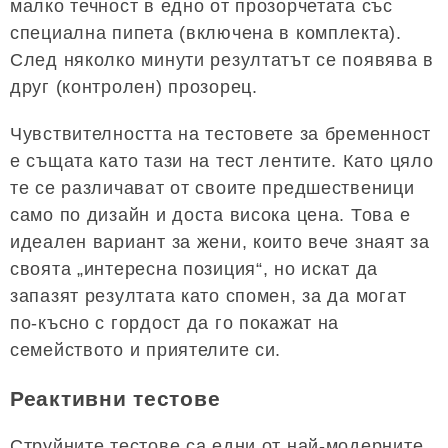
малко течност в едно от прозорчетата със
специална пипета (включена в комплекта).
След няколко минути резултатът се появява в
друг (контролен) прозорец.
Чувствителността на тестовете за бременност
е същата като тази на тест лентите. Като цяло
те се различават от своите предшественици
само по дизайн и доста висока цена. Това е
идеален вариант за жени, които вече знаят за
своята „интересна позиция“, но искат да
запазят резултата като спомен, за да могат
по-късно с гордост да го покажат на
семейството и приятелите си.
Реактивни тестове
Струйните тестове са едни от най-модерните