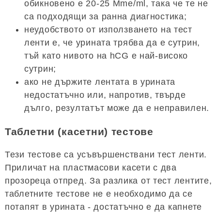
обикновено е 20-25 Mme/ml, така че те не
са подходящи за ранна диагностика;
неудобството от използването на тест
ленти е, че урината трябва да е сутрин,
тъй като нивото на hCG е най-високо
сутрин;
ако не държите лентата в урината
недостатъчно или, напротив, твърде
дълго, резултатът може да е неправилен.
Таблетни (касетни) тестове
Тези тестове са усъвършенствани тест ленти.
Приличат на пластмасови касети с два
прозореца отпред. За разлика от тест лентите,
таблетните тестове не е необходимо да се
потапят в урината - достатъчно е да капнете