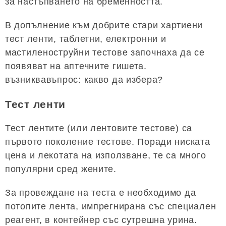
за настъпването на бременността.
В допълнение към добрите стари хартиени
тест ленти, таблетни, електронни и
мастиленоструйни тестове започнаха да се
появяват на аптечните гишета.
възниквавъпрос: какво да избера?
Тест ленти
Тест лентите (или лентовите тестове) са
първото поколение тестове. Поради ниската
цена и лекотата на използване, те са много
популярни сред жените.
За провеждане на теста е необходимо да
потопите лента, импрегнирана със специален
реагент, в контейнер със сутрешна урина.