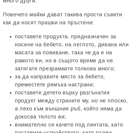
много други.
Повечето майки дават такива прости съвети
как да носят прашки на пръстени:
поставете продукта, предназначен за
носене на бебето, на леглото, дивана или
масата за повиване, така че да е на
рамото ви, но в същото време да не
затягате презрамките толкова много;
за да направите място за бебето,
преместете ремъка настрани;
поставете детето върху разгънатия
продукт между страните му, но не плоско,
а леко към външния ръб, който няма да
докосва тялото ви;
внимателно се качете под лентата, като
поставите устройството, като първо