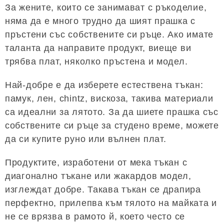
За жените, които се занимават с ръкоделие,
няма да е много трудно да шият прашка с
пръстени със собствените си ръце. Ако имате
таланта да направите продукт, виеще ви
трябва плат, няколко пръстена и модел.
Най-добре е да изберете естествена тъкан:
памук, лен, chintz, вискоза, такива материали
са идеални за лятото. За да шиете прашка със
собствените си ръце за студено време, можете
да си купите руно или вълнен плат.
Продуктите, изработени от мека тъкан с
диагонално тъкане или жакардов модел,
изглеждат добре. Такава тъкан се драпира
перфектно, прилепва към тялото на майката и
не се врязва в рамото й, което често се