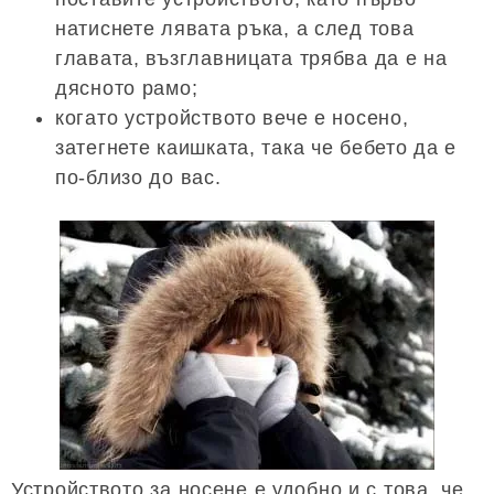
натиснете лявата ръка, а след това
главата, възглавницата трябва да е на
дясното рамо;
когато устройството вече е носено,
затегнете каишката, така че бебето да е
по-близо до вас.
Устройството за носене е удобно и с това, че