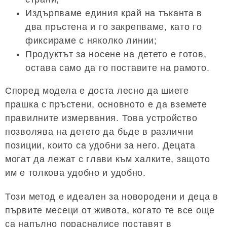
Издърпваме единия край на тъканта в
два пръстена и го закрепваме, като го
фиксираме с няколко линии;
Продуктът за носене на детето е готов,
остава само да го поставите на рамото.
Според модела е доста лесно да шиете
прашка с пръстени, основното е да вземете
правилните измервания. Това устройство
позволява на детето да бъде в различни
позиции, които са удобни за него. Децата
могат да лежат с глави към халките, защото
им е толкова удобно и удобно.
Този метод е идеален за новородени и деца в
първите месеци от живота, когато те все още
са напълно порасналисе поставят в