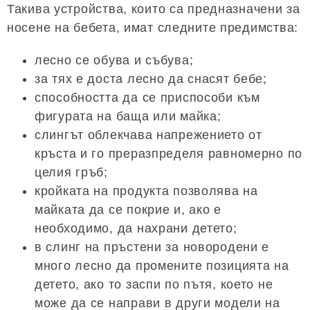
Такива устройства, които са предназначени за
носене на бебета, имат следните предимства:
лесно се обува и събува;
за тях е доста лесно да снасят бебе;
способността да се приспособи към
фигурата на баща или майка;
слингът облекчава напрежението от
кръста и го преразпределя равномерно по
целия гръб;
кройката на продукта позволява на
майката да се покрие и, ако е
необходимо, да нахрани детето;
в слинг на пръстени за новородени е
много лесно да промените позицията на
детето, ако то заспи по пътя, което не
може да се направи в други модели на