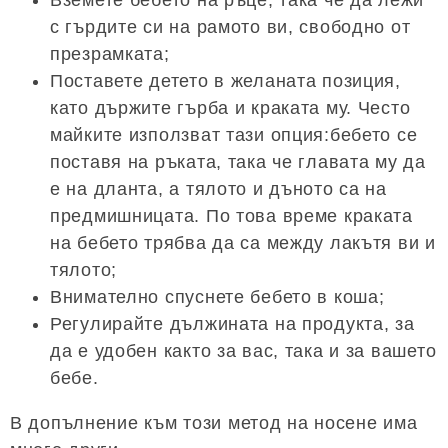
с гърдите си на рамото ви, свободно от
презрамката;
Поставете детето в желаната позиция,
като държите гърба и краката му. Често
майките използват тази опция:бебето се
поставя на ръката, така че главата му да
е на дланта, а тялото и дъното са на
предмишницата. По това време краката
на бебето трябва да са между лакътя ви и
тялото;
Внимателно спуснете бебето в коша;
Регулирайте дължината на продукта, за
да е удобен както за вас, така и за вашето
бебе.
В допълнение към този метод на носене има