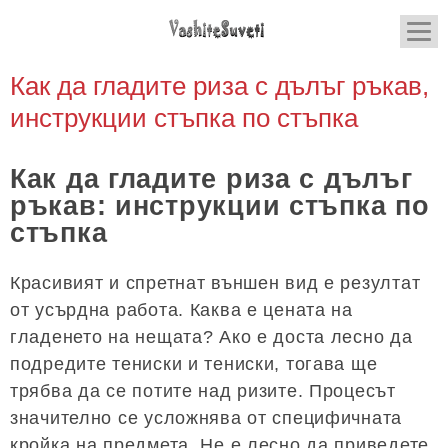
Как да гладите риза с дълъг ръкав,
инструкции стъпка по стъпка
Как да гладите риза с дълъг
ръкав: инструкции стъпка по
стъпка
Красивият и спретнат външен вид е резултат
от усърдна работа. Каква е цената на
гладенето на нещата? Ако е доста лесно да
подредите тениски и тениски, тогава ще
трябва да се потите над ризите. Процесът
значително се усложнява от специфичната
кройка на предмета. Не е лесно да приведете