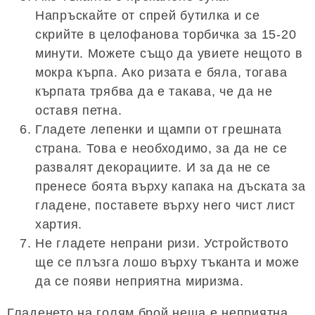
Напръскайте от спрей бутилка и се
скрийте в целофанова торбичка за 15-20
минути. Можете също да увиете нещото в
мокра кърпа. Ако ризата е бяла, тогава
кърпата трябва да е такава, че да не
оставя петна.
Гладете лепенки и щампи от грешната
страна. Това е необходимо, за да не се
развалят декорациите. И за да не се
пренесе боята върху капака на дъската за
гладене, поставете върху него чист лист
хартия.
Не гладете непрани ризи. Устройството
ще се плъзга лошо върху тъканта и може
да се появи неприятна миризма.
Гладенето на голям брой неща е неприятна