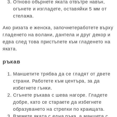
Отново обърнете яката отвътре навън,
огънете и изгладете, оставяйки 5 мм от
стелажа.
Ако ризата е женска, започнетеработете върху
гладенето на волани, дантела и друг декор и
едва след това пристъпете към гладенето на
яката.
ръкав
Маншетите трябва да се гладят от двете
страни. Работете към центъра, за да
избегнете гънки.
Сгънете ръкава с шева нагоре. Гладете
добре, като се стараете да избегнете
образуването на стрелки по краищата.
Вземете яката с една ръка, а маншета с