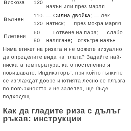
Вискоза
120
навън или през марля
110-
—
Силна двойка
; — лек
Вълнен
120
натиск; — през мокра марля
60-
— Готвене на пара; — слабо
Плетени
80
налягане; - отвътре навън
Няма етикет на ризата и не можете визуално
да определите вида на плата? Задайте най-
ниската температура, като постепенно я
повишавате. Индикаторът, при който гънките
се изглаждат добре и ютията лесно се плъзга
по повърхността и не залепва, ще бъде
подходящ.
Как да гладите риза с дълъг
ръкав: инструкции