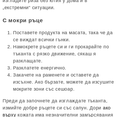
изгладите риза без ютия у дома и в
„екстремни“ ситуации.
С мокри ръце
Поставете продукта на масата, така че да
се виждат всички гънки.
Намокрете ръцете си и ги прокарайте по
тъканта с рязко движение, сякаш я
разклащате.
Разклатете енергично.
Закачете на раменете и оставете да
изсъхне. Ако бързате, можете да изсушите
мокрите зони със сешоар.
Преди да започнете да изглаждате тъканта,
измийте добре ръцете си със сапун. Дори
ако
върху
кожата има незначителни замърсявания