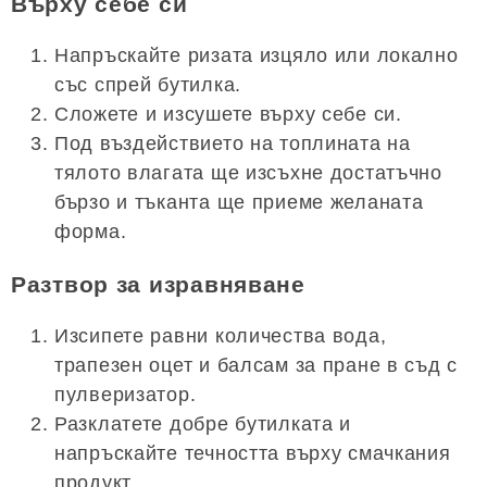
Върху себе си
Напръскайте ризата изцяло или локално
със спрей бутилка.
Сложете и изсушете върху себе си.
Под въздействието на топлината на
тялото влагата ще изсъхне достатъчно
бързо и тъканта ще приеме желаната
форма.
Разтвор за изравняване
Изсипете равни количества вода,
трапезен оцет и балсам за пране в съд с
пулверизатор.
Разклатете добре бутилката и
напръскайте течността върху смачкания
продукт.