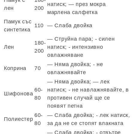
натиск; — през мокра
лен
200
марлена салфетка
Памук със
110
— Слаба двойка
синтетика
— Струйна пара; - силен
180-
Лен
натиск; - интензивно
200
овлажняване
— Няма двойка; - не
Коприна
70
овлажнявайте
— Няма двойка; — лек
60-
натиск; - не навлажнявайте, в
Шифонова
80
противен случай ще се
появят петна
60-
— Слаба двойка; - лек натиск,
Полиестер
80
за да не се стопят влакната
— Слаба двойка; - отвътре