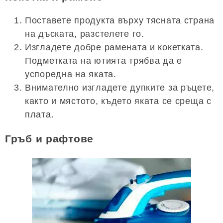
Поставете продукта върху тясната страна
на дъската, разстелете го.
Изгладете добре рамената и кокетката.
Подметката на ютията трябва да е
успоредна на яката.
Внимателно изгладете дупките за ръцете,
както и мястото, където яката се среща с
плата.
Гръб и рафтове