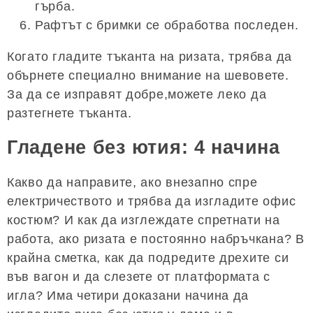
гърба.
Рафтът с бримки се обработва последен.
Когато гладите тъканта на ризата, трябва да
обърнете специално внимание на шевовете.
За да се изправят добре,можете леко да
разтегнете тъканта.
Гладене без ютия: 4 начина
Какво да направите, ако внезапно спре
електричеството и трябва да изгладите офис
костюм? И как да изглеждате спретнати на
работа, ако ризата е постоянно набръчкана? В
крайна сметка, как да подредите дрехите си
във вагон и да слезете от платформата с
игла? Има четири доказани начина да