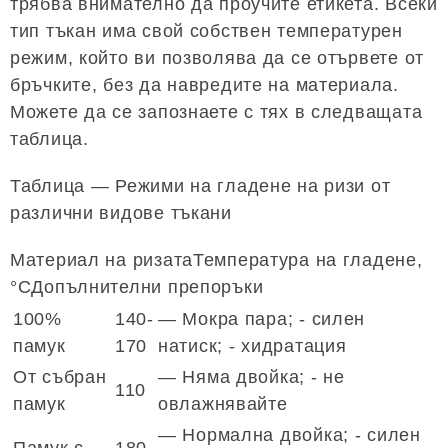
трябва внимателно да проучите етикета. Всеки
тип тъкан има свой собствен температурен
режим, който ви позволява да се отървете от
бръчките, без да навредите на материала.
Можете да се запознаете с тях в следващата
таблица.
Таблица — Режими на гладене на ризи от
различни видове тъкани
Материал на ризатаТемпература на гладене,
°CДопълнителни препоръки
100%
140-
— Мокра пара; - силен
памук
170
натиск; - хидратация
От събран
— Няма двойка; - не
110
памук
овлажнявайте
— Нормална двойка; - силен
Памук с
180-