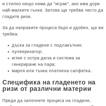
и стилно нещо няма да "играе", ако има дори
най-малките гънки. Затова ще трябва често да
гладите ризи.
За да направите процеса бърз и удобен, ще ви
трябва:
дъска за гладене с подлакътник;
пулверизатор;
ютия с остра дюза и система за
генериране на пара;
марля или тънка платнена салфетка.
Специфика на гладенето на
ризи от различни материи
Преди да започнете процеса на гладене,