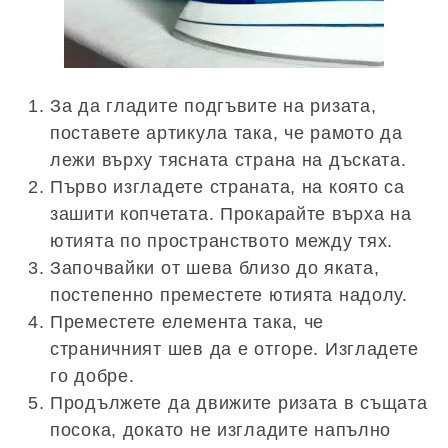
За да гладите подгъвите на ризата,
поставете артикула така, че рамото да
лежи върху тясната страна на дъската.
Първо изгладете страната, на която са
зашити копчетата. Прокарайте върха на
ютията по пространството между тях.
Започвайки от шева близо до яката,
постепенно преместете ютията надолу.
Преместете елемента така, че
страничният шев да е отгоре. Изгладете
го добре.
Продължете да движите ризата в същата
посока, докато не изгладите напълно