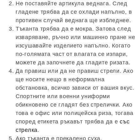
Не поставяйте артикула веднага. След
гладене трябва да се охлади напълно, в
противен случай веднага ще избледнее.
Тъканта трябва да е мокра. Затова след
изваряване, ръчно или машинно пране не
изсушавайте изделието напълно. Когато
по-голямата част от влагата се изпари,
можете да започнете да гладите ризата.
Да правиш или да не правиш стрели. Ако
ще носите нещо в неформална
обстановка, всичко зависи от вашия вкус.
Спортните или военни униформи
обикновено се гладят без стрелички. Ако
това е офис или полицейска риза, тогава
според етикета ръкавът трябва да е
със
стрелка
.
Ако тъканта е прекалено суха.