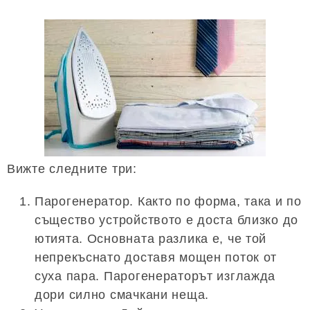
Вижте следните три:
Парогенератор. Както по форма, така и по
същество устройството е доста близко до
ютията. Основната разлика е, че той
непрекъснато доставя мощен поток от
суха пара. Парогенераторът изглажда
дори силно смачкани неща.