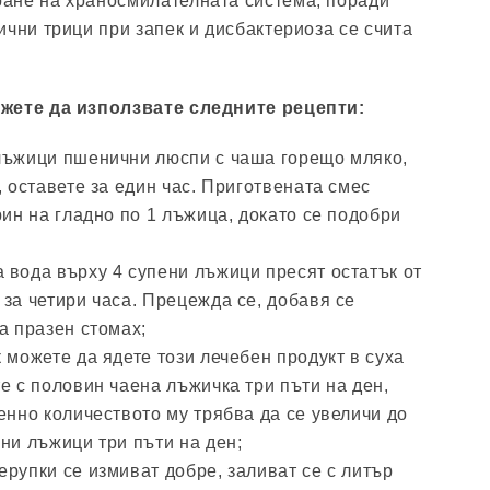
ане на храносмилателната система, поради
ични трици при запек и дисбактериоза се счита
ожете да използвате следните рецепти:
лъжици пшенични люспи с чаша горещо мляко,
, оставете за един час. Приготвената смес
рин на гладно по 1 лъжица, докато се подобри
 вода върху 4 супени лъжици пресят остатък от
за четири часа. Прецежда се, добавя се
а празен стомах;
 можете да ядете този лечебен продукт в суха
е с половин чаена лъжичка три пъти на ден,
енно количеството му трябва да се увеличи до
ни лъжици три пъти на ден;
рупки се измиват добре, заливат се с литър