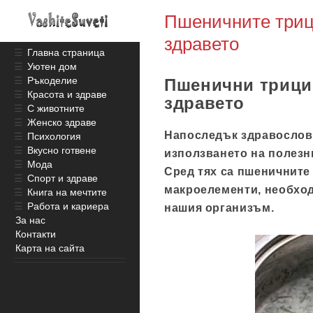
Пшеничните трици
здравето
☰
Главна страница
☰
Уютен дом
☰
Ръкоделие
Пшенични трици:
☰
Красота и здраве
здравето
☰
С животните
☰
Женско здраве
Напоследък здравословн
☰
Психология
☰
Вкусно готвене
използването на полез
☰
Мода
Сред тях са пшеничните 
☰
Спорт и здраве
макроелементи, необхо
☰
Книга на мечтите
☰
Работа и кариера
нашия организъм.
За нас
Контакти
Карта на сайта