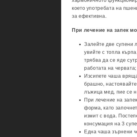
хармоничното функционир
което употребата на пшен
за ефективна.
При лечение на запек м
Залейте две супени 
увийте с топла кърпа
трябва да се яде сут
работата на червата;
Изсипете чаша вряща
брашно, настоявайте 
лъжица мед, пие се н
При лечение на запек
форма, като започнет
измит с вода. Постеп
консумация на 3 супе
Една чаша зърнени че