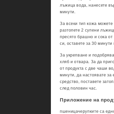
лъжица вода, нанесете вър
минути.
За всеки тип кожа можете
разтопете 2 супени лъжиц
пресято брашно и сока от
си, оставете за 30 минути
За укрепване и подобряван
хляб и отвара. За да приг
от продукта с две чаши во
минути, да настоявате за
средство, поставете зато
след половин час.
Приложение на прод
пшеницачерупките са едн