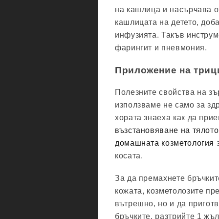
на кашлица и насърчава о
кашлицата на детето, доба
инфузията. Такъв инструм
фарингит и пневмония.
Приложение на триц
Полезните свойства на зъ
използваме не само за здр
хората знаеха как да при
възстановяване на тялото
домашната козметология
з
косата.
За да премахнете бръчките
кожата, козметолозите пр
вътрешно, но и да приготв
бръчките, разтрийте 1 жъл