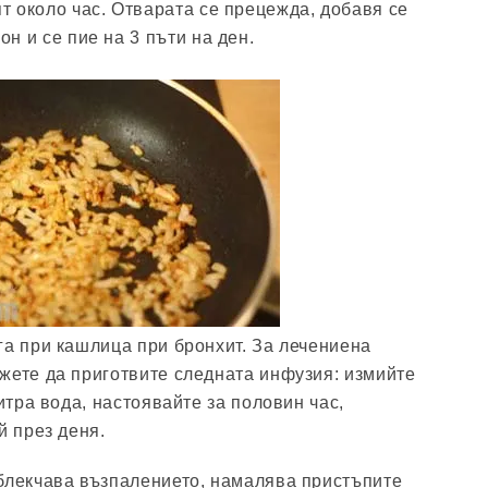
т около час. Отварата се прецежда, добавя се
он и се пие на 3 пъти на ден.
га при кашлица при бронхит. За лечениена
жете да приготвите следната инфузия: измийте
литра вода, настоявайте за половин час,
й през деня.
блекчава възпалението, намалява пристъпите