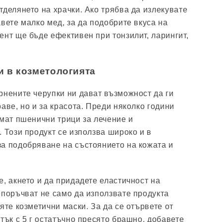
тделянето на храчки. Ако трябва да излекувате
вете малко мед, за да подобрите вкуса на
ент ще бъде ефективен при тонзилит, ларингит,
и в козметологията
рнените черупки ни дават възможност да ги
аве, но и за красота. Преди няколко години
емат пшенични трици за лечение и
. Този продукт се използва широко и в
а подобряване на състоянието на кожата и
, акнето и да придадете еластичност на
епоръчват не само да използвате продукта
яте козметични маски. За да се отървете от
тък с 5 г остатъчно пресято брашно, добавете