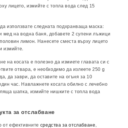
ху лицето, измийте с топла вода след 15
 да използвате следната подхранваща маска:
и мед на водна баня, добавете 2 супени лъжици
 половин лимон. Нанесете сместа върху лицето
 и измийте.
е на косата е полезно да измиете главата си с
отвите отвара, е необходимо да излеете 250 g
да, да заври, да оставите на огъня за 10
 един час. Навлажнете косата обилно с лечебно
пляща шапка, измийте нишките с топла вода
укта за отслабване
о от ефективните
средства за отслабване
,