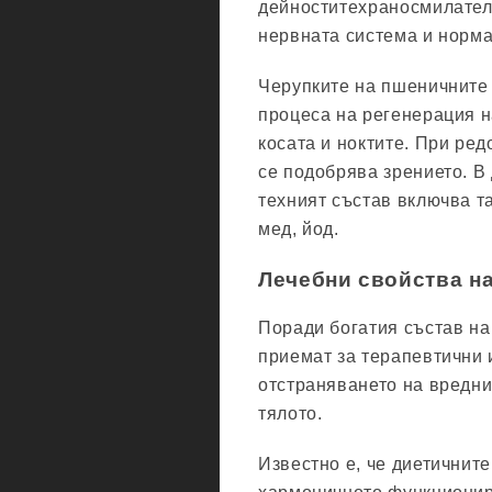
дейноститехраносмилателн
нервната система и норм
Черупките на пшеничните з
процеса на регенерация н
косата и ноктите. При ре
се подобрява зрението. В
техният състав включва т
мед, йод.
Лечебни свойства н
Поради богатия състав на
приемат за терапевтични 
отстраняването на вредни
тялото.
Известно е, че диетичнит