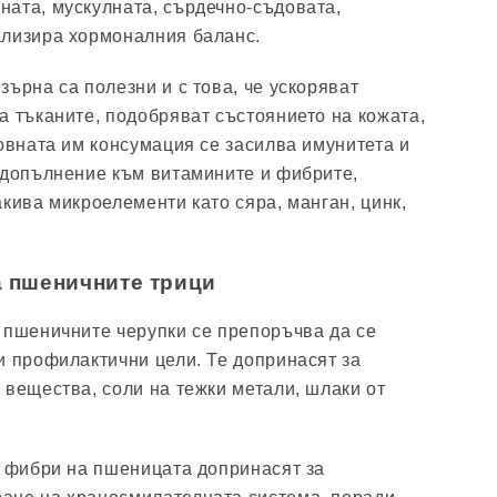
ата, мускулната, сърдечно-съдовата,
ализира хормоналния баланс.
ърна са полезни и с това, че ускоряват
а тъканите, подобряват състоянието на кожата,
довната им консумация се засилва имунитета и
 допълнение към витамините и фибрите,
акива микроелементи като сяра, манган, цинк,
а пшеничните трици
 пшеничните черупки се препоръчва да се
и профилактични цели. Те допринасят за
 вещества, соли на тежки метали, шлаки от
е фибри на пшеницата допринасят за