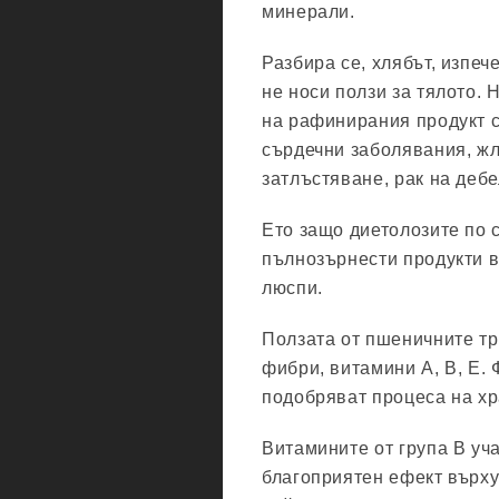
минерали.
Разбира се, хлябът, изпеч
не носи ползи за тялото. 
на рафинирания продукт с
сърдечни заболявания, жл
затлъстяване, рак на дебе
Ето защо диетолозите по 
пълнозърнести продукти в
люспи.
Ползата от пшеничните три
фибри, витамини А, В, Е.
подобряват процеса на х
Витамините от група В уч
благоприятен ефект върху