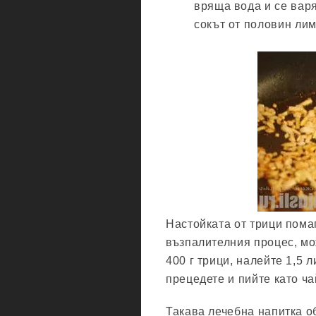
вряща вода и се варя
сокът от половин лим
Настойката от трици пома
възпалителния процес, мо
400 г трици, налейте 1,5 
прецедете и пийте като ча
Такава лечебна напитка о