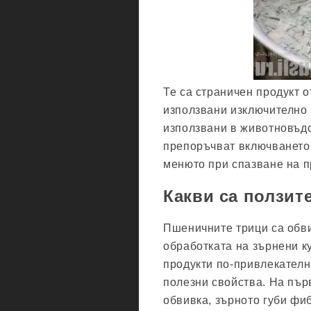
Те са страничен продукт 
използвани изключително 
използвани в животновъдс
препоръчват включването
менюто при спазване на п
Какви са ползит
Пшеничните трици са обви
обработката на зърнени к
продукти по-привлекателн
полезни свойства. На пър
обвивка, зърното губи фи