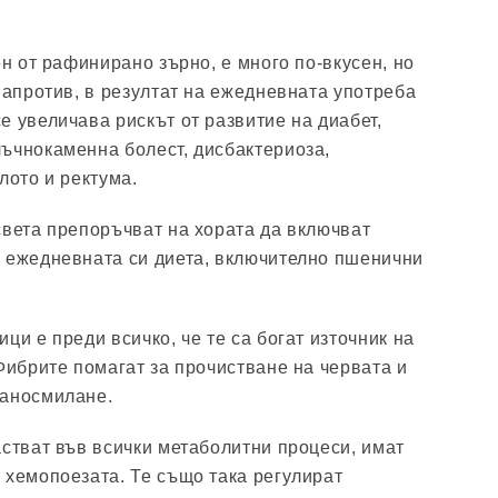
ен от рафинирано зърно, е много по-вкусен, но
Напротив, в резултат на ежедневната употреба
е увеличава рискът от развитие на диабет,
ъчнокаменна болест, дисбактериоза,
лото и ректума.
света препоръчват на хората да включват
 ежедневната си диета, включително пшенични
ци е преди всичко, че те са богат източник на
 Фибрите помагат за прочистване на червата и
раносмилане.
астват във всички метаболитни процеси, имат
 хемопоезата. Те също така регулират