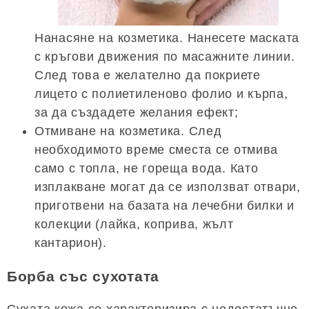
Нанасяне на козметика. Нанесете маската
с кръгови движения по масажните линии.
След това е желателно да покриете
лицето с полиетиленово фолио и кърпа,
за да създадете желания ефект;
Отмиване на козметика. След
необходимото време сместа се отмива
само с топла, не гореща вода. Като
изплакване могат да се използват отвари,
приготвени на базата на лечебни билки и
колекции (лайка, коприва, жълт
кантарион).
Борба със сухотата
Сухата кожа се характеризира с недостатъчно