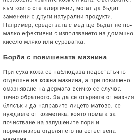
към които сте алергични, могат да бъдат
заменени с други натурални продукти.
Например, средствата с мед ще бъдат не по-
малко ефективни с използването на домашно
кисело мляко или суроватка.
Борба с повишената мазнина
При суха кожа се наблюдава недостатъчно
отделяне на кожна мазнина, а при повишено
омазняване на дермата всичко се случва
точно обратното. За да се отървете от мазния
блясък и да направите лицето матово, се
нуждаете от козметика, която помага за
почистване на запушените пори и
нормализира отделянето на естествена
мазнина.