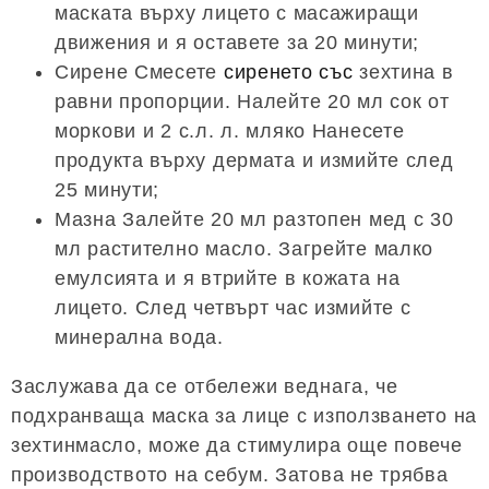
маската върху лицето с масажиращи
движения и я оставете за 20 минути;
Сирене Смесете
сиренето със
зехтина в
равни пропорции. Налейте 20 мл сок от
моркови и 2 с.л. л. мляко Нанесете
продукта върху дермата и измийте след
25 минути;
Мазна Залейте 20 мл разтопен мед с 30
мл растително масло. Загрейте малко
емулсията и я втрийте в кожата на
лицето. След четвърт час измийте с
минерална вода.
Заслужава да се отбележи веднага, че
подхранваща маска за лице с използването на
зехтинмасло, може да стимулира още повече
производството на себум. Затова не трябва