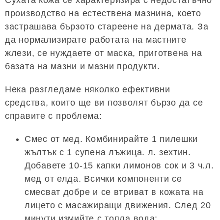
производство на естествена мазнина, което
застрашава бързото стареене на дермата. За
да нормализирате работата на мастните
жлези, се нуждаете от маска, приготвена на
базата на мазни и мазни продукти.
Нека разгледаме няколко ефективни
средства, които ще ви позволят бързо да се
справите с проблема:
Смес от мед. Комбинирайте 1 пилешки
жълтък с 1 супена лъжица. л. зехтин.
Добавете 10-15 капки лимонов сок и 3 ч.л.
мед от елда. Всички компоненти се
смесват добре и се втриват в кожата на
лицето с масажиращи движения. След 20
минути измийте с топла вода;