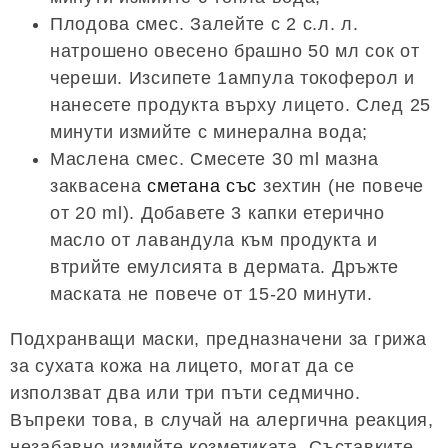
Плодова смес. Залейте с 2 с.л. л.
натрошено овесено брашно 50 мл сок от
череши. Изсипете 1ампула токоферол и
нанесете продукта върху лицето. След 25
минути измийте с минерална вода;
Маслена смес. Смесете 30 ml мазна
заквасена
сметана със
зехтин (не повече
от 20 ml). Добавете 3 капки етерично
масло от лавандула към продукта и
втрийте емулсията в дермата. Дръжте
маската не повече от 15-20 минути.
Подхранващи маски, предназначени за грижа
за сухата кожа на лицето, могат да се
използват два или три пъти седмично.
Въпреки това, в случай на алергична реакция,
незабавно измийте козметиката. Съставките,