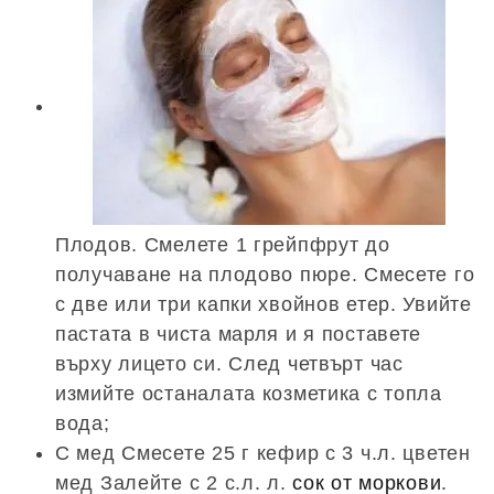
Плодов. Смелете 1 грейпфрут до
получаване на плодово пюре. Смесете го
с две или три капки хвойнов етер. Увийте
пастата в чиста марля и я поставете
върху лицето си. След четвърт час
измийте останалата козметика с топла
вода;
С мед Смесете 25 г кефир с 3 ч.л. цветен
мед Залейте с 2 с.л. л.
сок от моркови
.