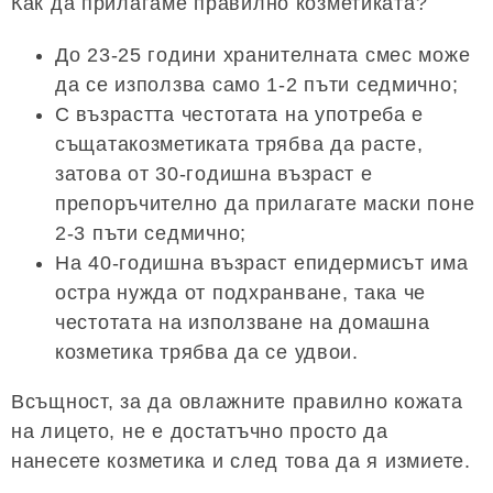
Как да прилагаме правилно козметиката?
До 23-25 ​​години хранителната смес може
да се използва само 1-2 пъти седмично;
С възрастта честотата на употреба е
същатакозметиката трябва да расте,
затова от 30-годишна възраст е
препоръчително да прилагате маски поне
2-3 пъти седмично;
На 40-годишна възраст епидермисът има
остра нужда от подхранване, така че
честотата на използване на домашна
козметика трябва да се удвои.
Всъщност, за да овлажните правилно кожата
на лицето, не е достатъчно просто да
нанесете козметика и след това да я измиете.