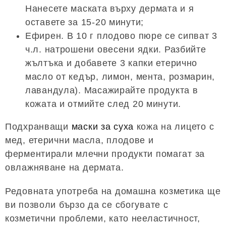
Нанесете маската върху дермата и я
оставете за 15-20 минути;
Ефирен. В 10 г плодово пюре се сипват 3
ч.л. натрошени овесени ядки. Разбийте
жълтъка и добавете 3 капки етерично
масло от кедър, лимон, мента, розмарин,
лавандула). Масажирайте продукта в
кожата и отмийте след 20 минути.
Подхранващи
маски за суха
кожа на лицето с
мед, етерични масла, плодове и
ферментирали млечни продукти помагат за
овлажняване на дермата.
Редовната употреба на домашна козметика ще
ви позволи бързо да се сбогувате с
козметични проблеми, като нееластичност,