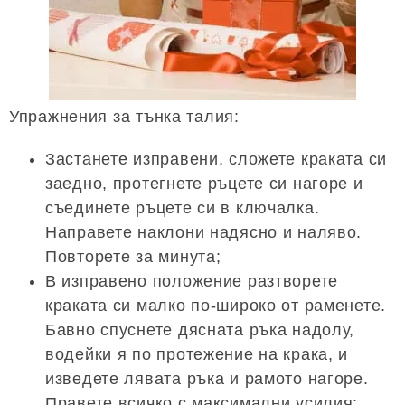
Упражнения за тънка талия:
Застанете изправени, сложете краката си
заедно, протегнете ръцете си нагоре и
съединете ръцете си в ключалка.
Направете наклони надясно и наляво.
Повторете за минута;
В изправено положение разтворете
краката си малко по-широко от раменете.
Бавно спуснете дясната ръка надолу,
водейки я по протежение на крака, и
изведете лявата ръка и рамото нагоре.
Правете всичко с максимални усилия;