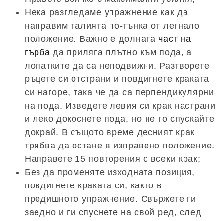
Нека разгледаме упражнение как да
направим талията по-тънка от легнало
положение. Важно е долната
част на
гърба
да приляга плътно към пода, а
лопатките да са неподвижни. Разтворете
ръцете си отстрани и повдигнете краката
си нагоре, така че да са перпендикулярни
на пода. Изведете левия си крак настрани
и леко докоснете пода, но не го спускайте
докрай. В същото време десният крак
трябва да остане в изправено положение.
Направете 15 повторения с всеки крак;
Без да променяте изходната позиция,
повдигнете краката си, както в
предишното упражнение. Свържете ги
заедно и ги спуснете на свой ред, след