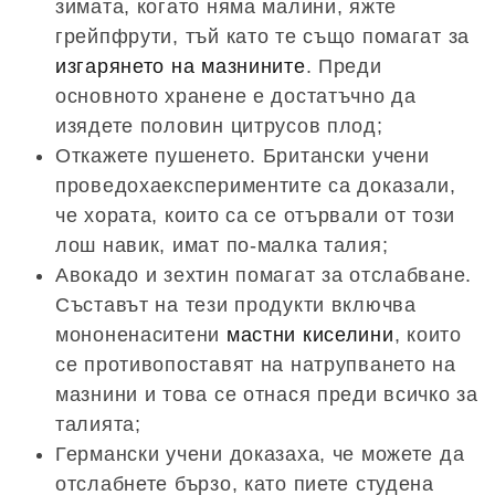
зимата, когато няма малини, яжте
грейпфрути, тъй като те също помагат за
изгарянето на мазнините
. Преди
основното хранене е достатъчно да
изядете половин цитрусов плод;
Откажете пушенето. Британски учени
проведохаекспериментите са доказали,
че хората, които са се отървали от този
лош навик, имат по-малка талия;
Авокадо и зехтин помагат за отслабване.
Съставът на тези продукти включва
мононенаситени
мастни киселини
, които
се противопоставят на натрупването на
мазнини и това се отнася преди всичко за
талията;
Германски учени доказаха, че можете да
отслабнете бързо, като пиете студена