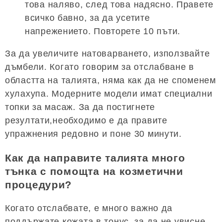
това наляво, след това надясно. Правете
всичко бавно, за да усетите
напрежението. Повторете 10 пъти.
За да увеличите натоварването, използвайте
дъмбели. Когато говорим за отслабване в
областта на талията, няма как да не споменем
хулахупа. Модерните модели имат специални
топки за масаж. За да постигнете
резултати,необходимо е да правите
упражнения редовно и поне 30 минути.
Как да направите талията много
тънка с помощта на козметични
процедури?
Когато отслабвате, е много важно да
поддържате кожата в тонус, за да не увисне.