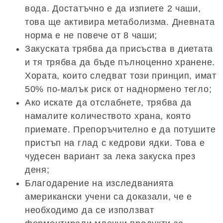
вода. Достатъчно е да изпиете 2 чаши,
това ще активира метаболизма. Дневната
норма е не повече от 8 чаши;
Закуската трябва да присъства в диетата
и тя трябва да бъде пълноценно хранене.
Хората, които следват този принцип, имат
50% по-малък риск от наднормено тегло;
Ако искате да отслабнете, трябва да
намалите количеството храна, която
приемате. Препоръчително е да потушите
пристъп на глад с кедрови ядки. Това е
чудесен вариант за лека закуска през
деня;
Благодарение на изследванията
американски учени са доказали, че е
необходимо да се използват