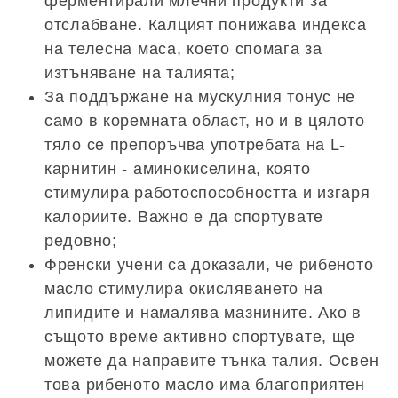
ферментирали млечни продукти за
отслабване. Калцият понижава индекса
на телесна маса, което спомага за
изтъняване на талията;
За поддържане на мускулния тонус не
само в коремната област, но и в цялото
тяло се препоръчва употребата на L-
карнитин - аминокиселина, която
стимулира работоспособността и изгаря
калориите. Важно е да спортувате
редовно;
Френски учени са доказали, че рибеното
масло стимулира окисляването на
липидите и намалява мазнините. Ако в
същото време активно спортувате, ще
можете да направите тънка талия. Освен
това рибеното масло има благоприятен