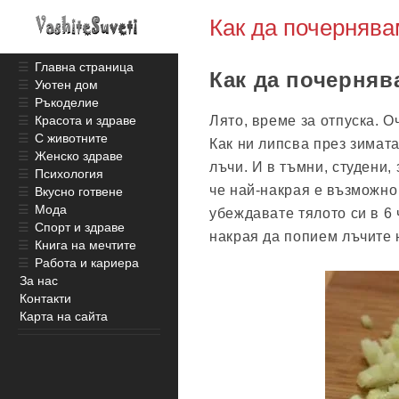
Как да почернява
☰
Главна страница
Как да почерняв
☰
Уютен дом
☰
Ръкоделие
Лято, време за отпуска. О
☰
Красота и здраве
☰
С животните
Как ни липсва през зимата
☰
Женско здраве
лъчи. И в тъмни, студени,
☰
Психология
че най-накрая е възможно 
☰
Вкусно готвене
☰
Мода
убеждавате тялото си в 6 
☰
Спорт и здраве
накрая да попием лъчите 
☰
Книга на мечтите
☰
Работа и кариера
За нас
Контакти
Карта на сайта