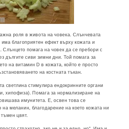
ажна роля в живота на човека. Слънчевата
, има благоприятен ефект върху кожата и
 Слънцето помага на човек да се пребори с
ез дългите сиви зимни дни. Той помага за
то на витамин D в кожата, който е просто
ъзстановяването на костната тъкан.
та светлина стимулира ендокринните органи
и, хипофиза). Помага за нормализиране на
овишава имунитета. Е, освен това се
 на меланин, благодарение на което кожата ни
тъмен цвят.
просто страхотно, ако не и за едно „но“. Има и