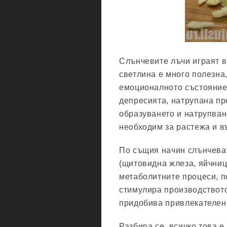
Слънчевите лъчи играят в
светлина е много полезна
емоционалното състояние.
депресията, натрупана пр
образуването и натрупване
необходим за растежа и в
По същия начин слънчева
(щитовидна жлеза, яйчниц
метаболитните процеси, п
стимулира производството
придобива привлекателен 
Разбира се, всичко това е 