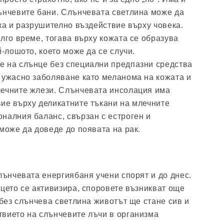
ънчевите бани. Слънчевата светлина може да
ака и разрушително въздействие върху човека.
лго време, тогава върху кожата се образува
й-лошото, което може да се случи.
е на слънце без специални предпазни средства
 ужасно заболяване като меланома на кожата и
лечните жлези. Слънчевата инсолация има
ие върху деликатните тъкани на млечните
налния баланс, свързан с естроген и
може да доведе до появата на рак.
лънчевата енергиябаня учени спорят и до днес.
нцето се активизира, споровете възникват още
 без слънчева светлина животът ще стане сив и
вието на слънчевите лъчи в организма