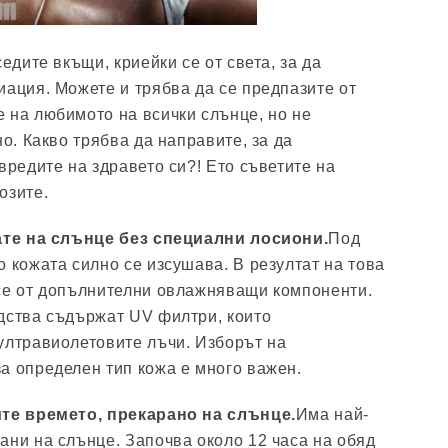
седите вкъщи, криейки се от света, за да
иация. Можете и трябва да се предпазите от
 на любимото на всички слънце, но не
но. Какво трябва да направите, за да
вредите на здравето си?! Ето съветите на
озите.
ате на слънце без специални лосиони.
Под
о кожата силно се изсушава. В резултат на това
се от допълнителни овлажняващи компоненти.
дства съдържат UV филтри, които
ултравиолетовите лъчи. Изборът на
а определен тип кожа е много важен.
ите времето, прекарано на слънце.
Има най-
ани на слънце. Започва около 12 часа на обяд