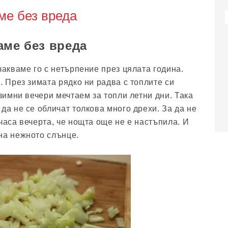
ме без вреда
аме без вреда
чакваме го с нетърпение през цялата година.
. През зимата рядко ни радва с топлите си
 зимни вечери мечтаем за топли летни дни. Така
да не се обличат толкова много дрехи. За да не
часа вечерта, че нощта още не е настъпила. И
на нежното слънце.