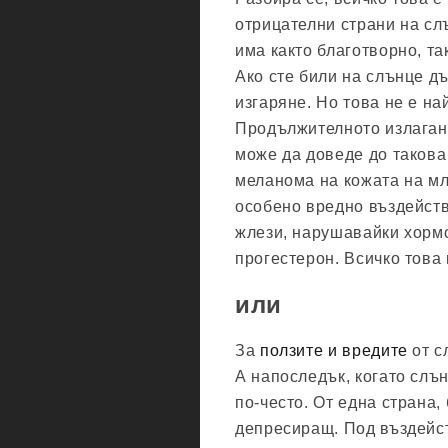
отрицателни страни на сл
има както благотворно, т
Ако сте били на слънце дъ
изгаряне. Но това не е на
Продължителното излаган
може да доведе до такова
меланома на кожата на м
особено вредно въздейств
жлези, нарушавайки хормо
прогестерон. Всичко това 
или
За
ползите и вредите
от с
А напоследък, когато слъ
по-често. От една страна,
депресиращ. Под въздейст