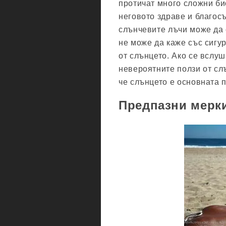
протичат много сложни би
неговото здраве и благосъ
слънчевите лъчи може да 
не може да каже със сигу
от слънцето. Ако се вслуш
невероятните ползи от слъ
че слънцето е основната 
Предпазни мерк