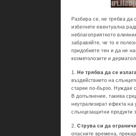
Разбира се, не трябва да 
избегнете евентуална рад
неблагоприятното влияние
забравяйте, че то е полез
придобиете тен и да не на
козметолозите и дерматол
1.
Не трябва да се излаг
въздействието на слънцет
старее по-бързо. Нуждае 
В допълнение, такива сре
неутрализират ефекта на 
слънцезащитни продукти з
2.
Струва си да огранич
опасните времена, прекар