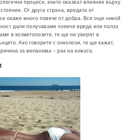
ологични процеси, които оказват влияние върху
стояние. От друга страна, вредата от
се окаже много повече от добра. Все още никой
рност дали получаваме повече вреда или полза
аме в козметолозите, те ще ни уверят в
нцето. Ако говорите с онколози, те ще кажат,
причина за меланома – рак на кожата.
и