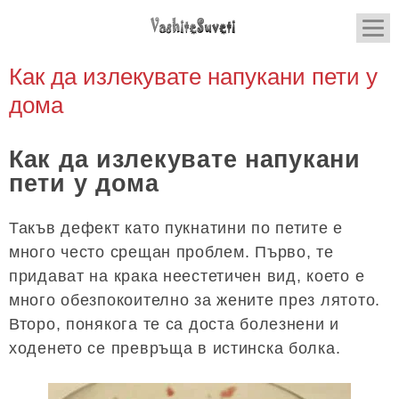
Как да излекувате напукани пети у
дома
Как да излекувате напукани
пети у дома
Такъв дефект като пукнатини по петите е
много често срещан проблем. Първо, те
придават на крака неестетичен вид, което е
много обезпокоително за жените през лятото.
Второ, понякога те са доста болезнени и
ходенето се превръща в истинска болка.