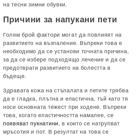
на тесни зимни обувки.
Причини за напукани пети
Голям брой фактори могат да повлияят на
развитието на възпаление. Въпреки това е
необходимо да се установи точната причина,
за да се избере подходящо лечение и да се
предотврати развитието на болестта в
бъдеще.
Здравата кожа на стъпалата и петите трябва
да е гладка, плътна и еластична, тъй като тя
носи основната тежест при ходене. Въпреки
това, когато еластичността намалее, се
появяват пукнатини
, в които се натрупват
мръсотия и пот. В резултат на това се