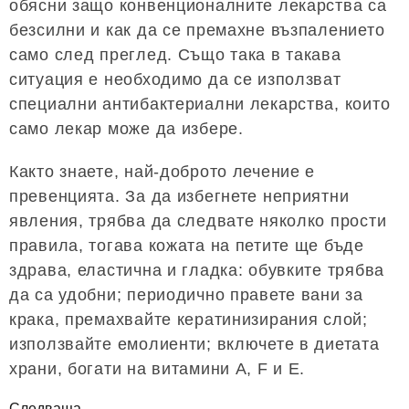
обясни защо конвенционалните лекарства са
безсилни и как да се премахне възпалението
само след преглед. Също така в такава
ситуация е необходимо да се използват
специални антибактериални лекарства, които
само лекар може да избере.
Както знаете, най-доброто лечение е
превенцията. За да избегнете неприятни
явления, трябва да следвате няколко прости
правила, тогава кожата на петите ще бъде
здрава, еластична и гладка: обувките трябва
да са удобни; периодично правете вани за
крака, премахвайте кератинизирания слой;
използвайте емолиенти; включете в диетата
храни, богати на витамини А, F и Е.
Следваща