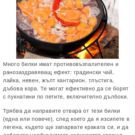
Много билки имат противовъзпалителен и
ранозаздравяващ ефект: градински чай,
лайка, невен, жълт кантарион, тлъстига,
дъбова кора. Те могат ефективно да се борят
с пукнатини по петите, включително дълбоки.
Трябва да направите отвара от тези билки
(една или повече), след което да я изсипете в
легена, където ще запарвате краката си, и да