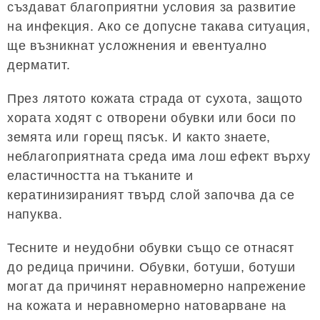
създават благоприятни условия за развитие
на инфекция. Ако се допусне такава ситуация,
ще възникнат усложнения и евентуално
дерматит.
През лятото кожата страда от сухота, защото
хората ходят с отворени обувки или боси по
земята или горещ пясък. И както знаете,
неблагоприятната среда има лош ефект върху
еластичността на тъканите и
кератинизираният твърд слой започва да се
напуква.
Тесните и неудобни обувки също се отнасят
до редица причини. Обувки, ботуши, ботуши
могат да причинят неравномерно напрежение
на кожата и неравномерно натоварване на