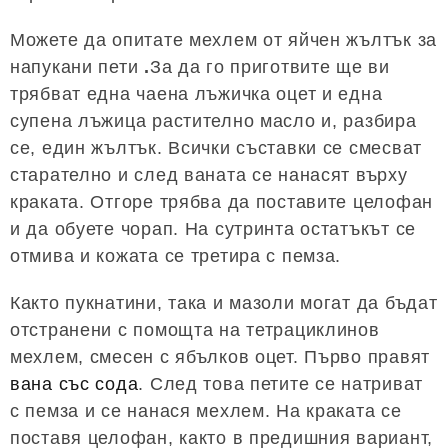
Можете да опитате мехлем от яйчен жълтък за
напукани пети
.
За да го приготвите ще ви
трябват една чаена лъжичка оцет и една
супена лъжица растително масло и, разбира
се, един жълтък. Всички съставки се смесват
старателно и след ваната се нанасят върху
краката. Отгоре трябва да поставите целофан
и да обуете чорап. На сутринта остатъкът се
отмива и кожата се третира с пемза.
Както пукнатини, така и мазоли могат да бъдат
отстранени с помощта на тетрациклинов
мехлем, смесен с ябълков оцет. Първо правят
вана със сода
. След това петите се натриват
с пемза и се нанася мехлем. На краката се
поставя целофан, както в предишния вариант,