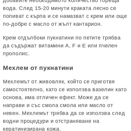
добавите необходимото количество гореща
вода. След 15-20 минути краката лесно се
попиват с кърпа и се намазват с крем или още
по-добре с масло от жълт кантарион.
Крем отдълбоки пукнатини по петите трябва
да съдържат витамини А, F и Е или пчелен
прополис.
Мехлем от пукнатини
Мехлемът от живовляк, който се приготвя
самостоятелно, като се използва вазелин като
основа, има отличен ефект. Може да се
направи и със смола смола или масло от
невен. Мехлемът трябва да се използва след
водни процедури и отстраняване на
кератинизирана кожа.