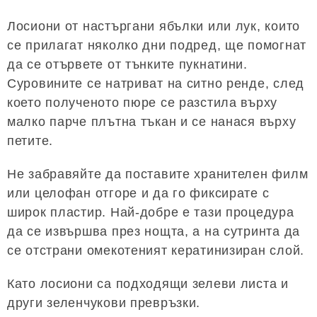
Лосиони от настъргани ябълки или лук, които
се прилагат няколко дни подред, ще помогнат
да се отървете от тънките пукнатини.
Суровините се натриват на ситно ренде, след
което полученото пюре се разстила върху
малко парче плътна тъкан и се нанася върху
петите.
Не забравяйте да поставите хранителен филм
или целофан отгоре и да го фиксирате с
широк пластир. Най-добре е тази процедура
да се извършва през нощта, а на сутринта да
се отстрани омекотеният кератинизиран слой.
Като лосиони са подходящи зелеви листа и
други зеленчукови превръзки.