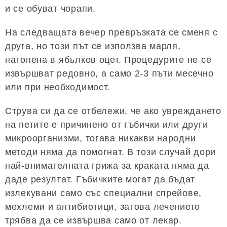
и се обуват чорапи.
На следващата вечер превръзката се сменя с
друга, но този път се използва марля,
натопена в ябълков оцет. Процедурите не се
извършват редовно, а само 2-3 пъти месечно
или при необходимост.
Струва си да се отбележи, че ако увреждането
на петите е причинено от гъбички или други
микроорганизми, тогава никакви народни
методи няма да помогнат. В този случай дори
най-внимателната грижа за краката няма да
даде резултат. Гъбичките могат да бъдат
излекувани само със специални спрейове,
мехлеми и антибиотици, затова лечението
трябва да се извършва само от лекар.