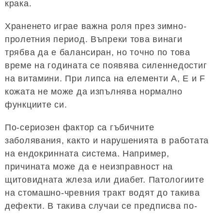
крака.
Храненето играе важна роля през зимно-
пролетния период. Въпреки това винаги
трябва да е балансиран, но точно по това
време на годината се появява силеннедостиг
на витамини. При липса на елементи A, E и F
кожата не може да изпълнява нормално
функциите си.
По-сериозен фактор са гъбичните
заболявания, както и нарушенията в работата
на ендокринната система. Например,
причината може да е неизправност на
щитовидната жлеза или диабет. Патологиите
на стомашно-чревния тракт водят до такива
дефекти. В такива случаи се предписва по-