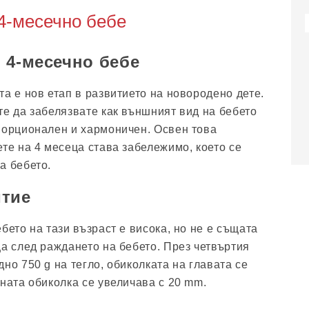
4-месечно бебе
 4-месечно бебе
а е нов етап в развитието на новородено дете.
те да забелязвате как външният вид на бебето
порционален и хармоничен. Освен това
ете на 4 месеца става забележимо, което се
а бебето.
итие
бето на тази възраст е висока, но не е същата
ца след раждането на бебето. През четвъртия
но 750 g на тегло, обиколката на главата се
дната обиколка се увеличава с 20 mm.