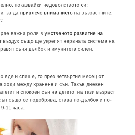
елно, показвайки недоволството си;
и, за да
привлече вниманието
на възрастните;
а.
грае важна роля в
умственото развитие на
ст въздух също ще укрепят нервната система на
правят съня дълбок и имунитета силен.
о яде и спеше, то през четвъртия месец от
да ходи между хранене и сън. Такъв дневен
етит и спокоен сън на детето, на тази възраст
сън също се подобрява, става по-дълбок и по-
 9-11 часа.