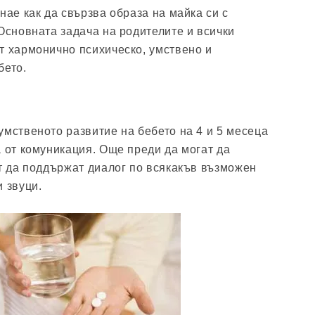
нае как да свързва образа на майка си с
 Основната задача на родителите и всички
т хармонично психическо, умствено и
бето.
умственото развитие на бебето на 4 и 5 месеца
а от комуникация. Още преди да могат да
ат да поддържат диалог по всякакъв възможен
 звуци.