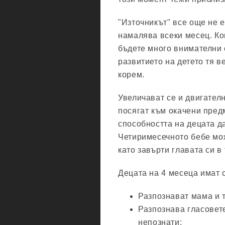
"Източникът" все още не е
намалява всеки месец. Ког
бъдете много внимателни с
развитието на детето тя в
корем.
Увеличават се и двигател
посягат към окачени предм
способността на децата д
Четиримесечното бебе мож
като завърти главата си в
Децата на 4 месеца имат 
Разпознават мама и т
Разпознава гласовете
непознати;