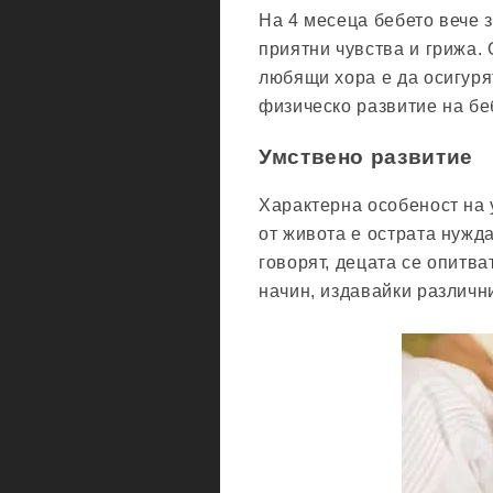
На 4 месеца бебето вече з
приятни чувства и грижа.
любящи хора е да осигуря
физическо развитие на бе
Умствено развитие
Характерна особеност на 
от живота е острата нужд
говорят, децата се опитв
начин, издавайки различни