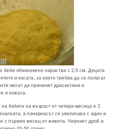
о бебе обикновено нараства с 2,5 см. Децата
ктите и косата, за които трябва да се полагат
окти могат да причинят драскотини и
е и кожата.
на бебето на възраст от четири месеца е 2
ачалната, а панкреасът се увеличава с един и
е с първия месец от живота. Черният дроб в
ително 40-50 грама.