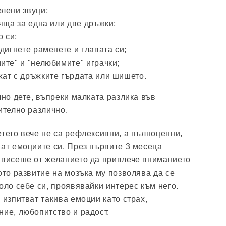
лени звуци;
яща за една или две дръжки;
о си;
дигнете раменете и главата си;
ите" и "нелюбимите" играчки;
ат с дръжките гърдата или шишето.
чно дете, въпреки малката разлика във
ително различно.
етето вече не са рефлексивни, а пълноценни,
ват емоциите си. През първите 3 месеца
ависеше от желанието да привлече вниманието
ото развитие на мозъка му позволява да се
оло себе си, проявявайки интерес към него.
 изпитват такива емоции като страх,
ние, любопитство и радост.