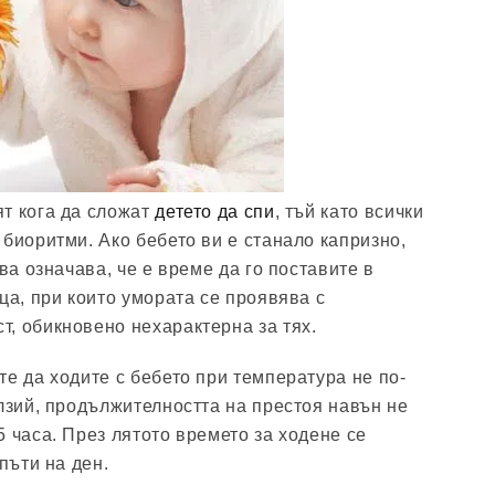
т кога да сложат
детето да спи
, тъй като всички
 биоритми. Ако бебето ви е станало капризно,
ова означава, че е време да го поставите в
ца, при които умората се проявява с
, обикновено нехарактерна за тях.
те да ходите с бебето при температура не по-
елзий, продължителността на престоя навън не
 часа. През лятото времето за ходене се
 пъти на ден.