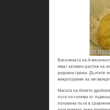
Височината на 4-месечнот
имат активен растеж на но
редовни грижи. Дългите н
микротравми на лигавицит
Масата на белите дробове 
пъти по-голяма от първон
половина пъти в сравнени
този момент тежи приблиз