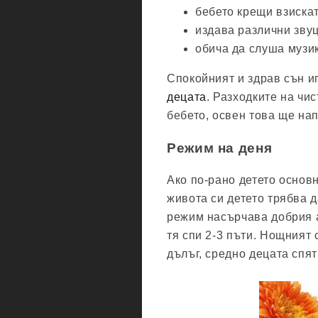
бебето крещи взискат
издава различни звуц
обича да слуша музик
Спокойният и здрав сън и
децата
. Разходките на чи
бебето, освен това ще на
Режим на деня
Ако по-рано детето основн
живота си детето трябва 
режим насърчава добрия ап
тя спи 2-3 пъти. Нощният 
дълъг, средно децата спят