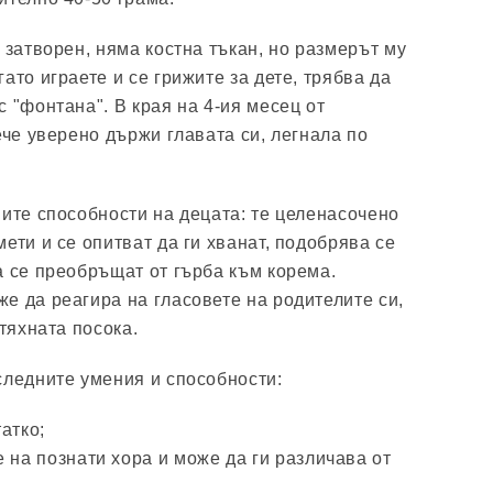
 затворен, няма костна тъкан, но размерът му
ато играете и се грижите за дете, трябва да
 "фонтана". В края на 4-ия месец от
ече уверено държи главата си, легнала по
ните способности на децата: те целенасочено
ети и се опитват да ги хванат, подобрява се
а се преобръщат от гърба към корема.
е да реагира на гласовете на родителите си,
 тяхната посока.
следните умения и способности:
атко;
 на познати хора и може да ги различава от