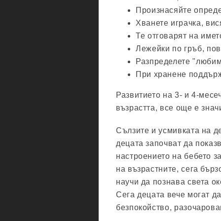
Произнасяйте опреде
Хванете играчка, вис
Те отговарят на имет
Лежейки по гръб, пов
Разпределете "любим
При хранене поддърж
Развитието на 3- и 4-месе
възрастта, все още е знач
Сълзите и усмивката на д
децата започват да показ
настроението на бебето з
на възрастните, сега бърз
научи да познава света ок
Сега децата вече могат да
безпокойство, разочарова