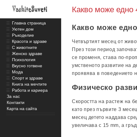
Какво може едно 
☰
Главна страница
Какво може едно
☰
Уютен дом
☰
Ръкоделие
Четвъртият месец от живот
☰
Красота и здраве
☰
С животните
През този период започва
☰
Женско здраве
се променя, става по-про
☰
Психология
умственото развитие на д
☰
Вкусно готвене
☰
Мода
проявява в поведението н
☰
Спорт и здраве
☰
Книга на мечтите
Физическо разв
☰
Работа и кариера
За нас
Скоростта на растеж на бе
Контакти
Карта на сайта
като през първите 3 месе
месец детето наддава сред
увеличава с 15 mm, а гръ