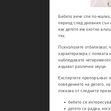
Бебето вече спи по-малко
период след дневния сън 
как детето им охотно влиз
тях.
Психолозите отбелязват, ч
характеризира с появата н
наблюдавате четиримесечн
издават различни звуци.
Експертите препоръчват н
поведението на детето, н
показва от следните приз
бебето се интересува
детето се радва, кога