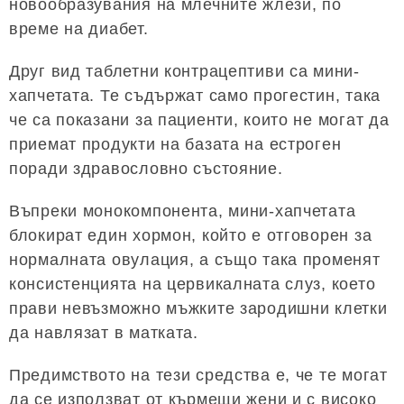
новообразувания на млечните жлези, по
време на диабет.
Друг вид таблетни контрацептиви са мини-
хапчетата. Те съдържат само прогестин, така
че са показани за пациенти, които не могат да
приемат продукти на базата на естроген
поради здравословно състояние.
Въпреки монокомпонента, мини-хапчетата
блокират един хормон, който е отговорен за
нормалната овулация, а също така променят
консистенцията на цервикалната слуз, което
прави невъзможно мъжките зародишни клетки
да навлязат в матката.
Предимството на тези средства е, че те могат
да се използват от кърмещи жени и с високо