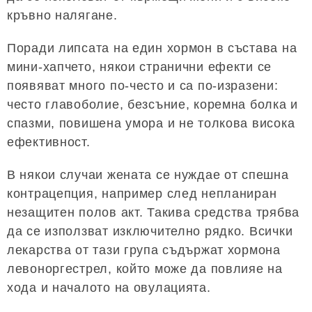
кръвно налягане.
Поради липсата на един хормон в състава на
мини-хапчето, някои странични ефекти се
появяват много по-често и са по-изразени:
често главоболие, безсъние, коремна болка и
спазми, повишена умора и не толкова висока
ефективност.
В някои случаи жената се нуждае от спешна
контрацепция, например след непланиран
незащитен полов акт. Такива средства трябва
да се използват изключително рядко. Всички
лекарства от тази група съдържат хормона
левоноргестрел, който може да повлияе на
хода и началото на овулацията.