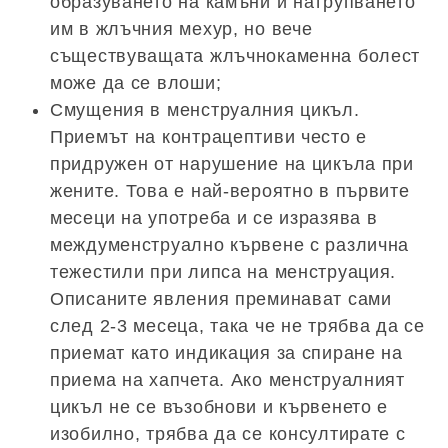
образуването на камъни и натрупването
им в жлъчния мехур, но вече
съществуващата жлъчнокаменна болест
може да се влоши;
Смущения в менструалния цикъл.
Приемът на контрацептиви често е
придружен от нарушение на цикъла при
жените. Това е най-вероятно в първите
месеци на употреба и се изразява в
междуменструално кървене с различна
тежестили при липса на менструация.
Описаните явления преминават сами
след 2-3 месеца, така че не трябва да се
приемат като индикация за спиране на
приема на хапчета. Ако менструалният
цикъл не се възобнови и кървенето е
изобилно, трябва да се консултирате с