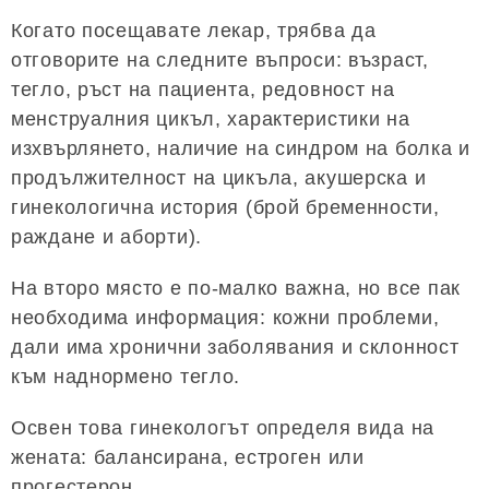
Когато посещавате лекар, трябва да
отговорите на следните въпроси: възраст,
тегло, ръст на пациента, редовност на
менструалния цикъл, характеристики на
изхвърлянето, наличие на синдром на болка и
продължителност на цикъла, акушерска и
гинекологична история (брой бременности,
раждане и аборти).
На второ място е по-малко важна, но все пак
необходима информация: кожни проблеми,
дали има хронични заболявания и склонност
към наднормено тегло.
Освен това гинекологът определя вида на
жената: балансирана, естроген или
прогестерон.