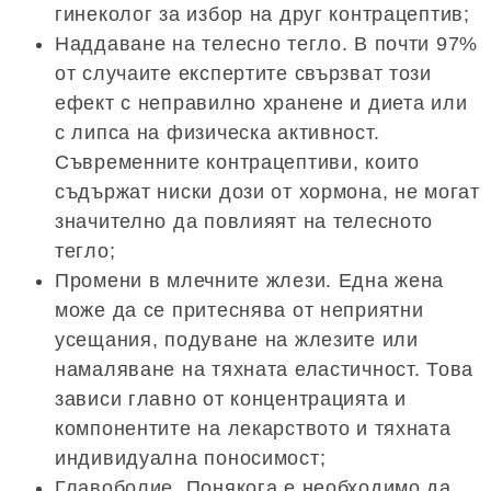
гинеколог за избор на друг контрацептив;
Наддаване на телесно тегло. В почти 97%
от случаите експертите свързват този
ефект с неправилно хранене и диета или
с липса на физическа активност.
Съвременните контрацептиви, които
съдържат ниски дози от хормона, не могат
значително да повлияят на телесното
тегло;
Промени в млечните жлези. Една жена
може да се притеснява от неприятни
усещания, подуване на жлезите или
намаляване на тяхната еластичност. Това
зависи главно от концентрацията и
компонентите на лекарството и тяхната
индивидуална поносимост;
Главоболие. Понякога е необходимо да