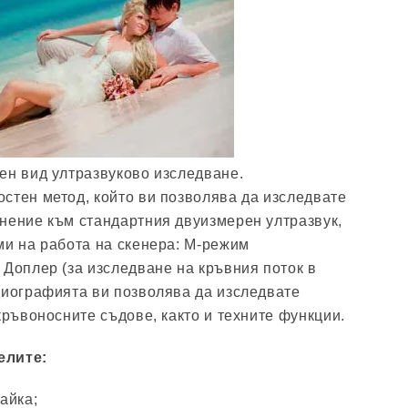
ен вид ултразвуково изследване.
стен метод, който ви позволява да изследвате
нение към стандартния двуизмерен ултразвук,
ми на работа на скенера: М-режим
 Доплер (за изследване на кръвния поток в
диографията ви позволява да изследвате
кръвоносните съдове, както и техните функции.
елите:
айка;