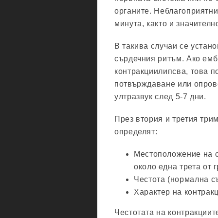
органите. Неблагоприятни
минута, както и значителн
В такива случаи се устан
сърдечния ритъм. Ако емб
контракциилипсва, това п
потвърждаване или опров
ултразвук след 5-7 дни.
През втория и третия три
определят:
Местоположение на с
около една трета от 
Честота (нормална съ
Характер на контрак
Честотата на контракциите