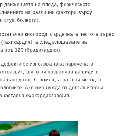
р движенията на плода, физическото
 влиянието на различни фактори
върху
, студ, болести).
остатъчно кислород, сърдечната честота първо
 (тахикардия), а след влошаване на
а под 120 (брадикардия).
 дефекти се използва така наречената
ултразвук, която ви позволява да видите
ана наведнъж. С помощта на този метод се
тологиите. Ако има нужда от допълнителни
ва фетална ехокардиография.