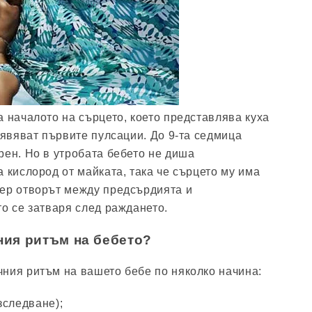
а началото на сърцето, което представлява куха
оявяват първите пулсации. До 9-та седмица
рен. Но в утробата бебето не диша
 кислород от майката, така че сърцето му има
мер отворът между предсърдията и
то се затваря след раждането.
ния ритъм на бебето?
ния ритъм на вашето бебе по няколко начина:
зследване);