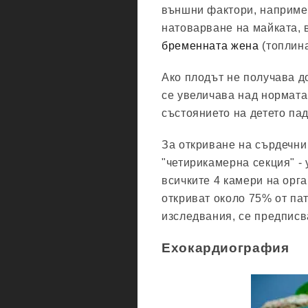
външни фактори, наприме
натоварване на майката,
бременната жена
(топлина
Ако плодът не получава д
се увеличава над нормата
състоянието на детето пад
За откриване на сърдечни
"четирикамерна секция" - 
всичките 4 камери на орг
откриват около 75% от па
изследвания, се предпис
Ехокардиография