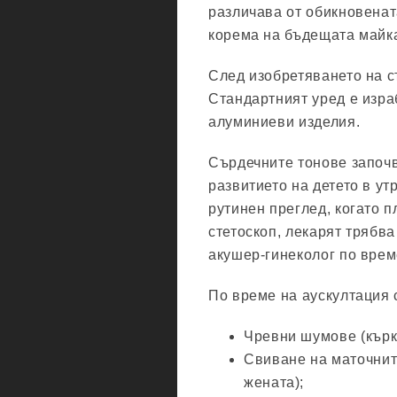
различава от обикновенат
корема на бъдещата майка
След изобретяването на с
Стандартният уред е изра
алуминиеви изделия.
Сърдечните тонове започв
развитието на детето в ут
рутинен преглед, когато п
стетоскоп, лекарят трябва
акушер-гинеколог по врем
По време на аускултация с
Чревни шумове (кърк
Свиване на маточнит
жената);