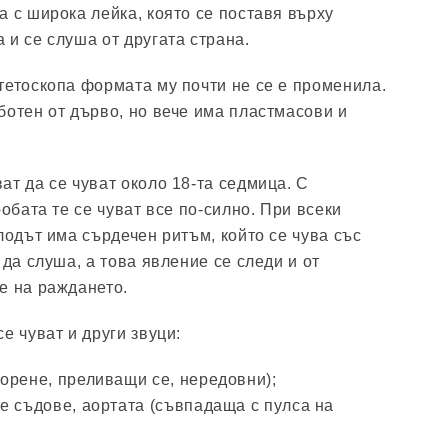
а с широка лейка, която се поставя върху
 и се слуша от другата страна.
тетоскопа формата му почти не се е променила.
ботен от дърво, но вече има пластмасови и
ат да се чуват около 18-та седмица. С
робата те се чуват все по-силно. При всеки
лодът има сърдечен ритъм, който се чува със
 да слуша, а това явление се следи и от
е на раждането.
е чуват и други звуци:
орене, преливащи се, нередовни);
е съдове, аортата (съвпадаща с пулса на