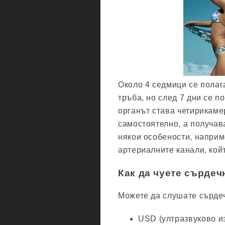
Около 4 седмици се полаг
тръба, но след 7 дни се п
органът става четирикаме
самостоятелно, а получава
някои особености, напри
артериалните канали, кой
Как да чуете сърдеч
Можете да слушате сърдеч
USD (ултразвуково и