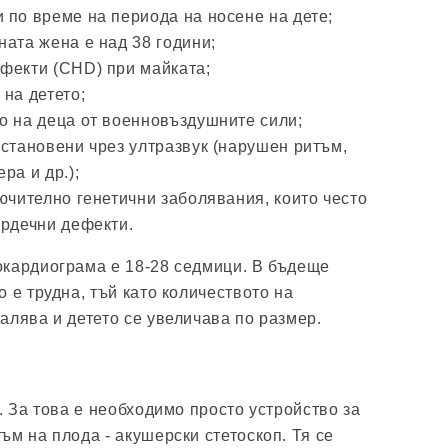
 по време на периода на носене на дете;
ата жена е над 38 години;
фекти (CHD) при майката;
на детето;
о на деца от военновъздушните сили;
установени чрез ултразвук (нарушен ритъм,
ра и др.);
ючително генетични заболявания, които често
ърдечни дефекти.
окардиограма е 18-28 седмици. В бъдеще
 е трудна, тъй като количеството на
алява и детето се увеличава по размер.
. За това е необходимо просто устройство за
ъм на плода - акушерски стетоскоп. Тя се