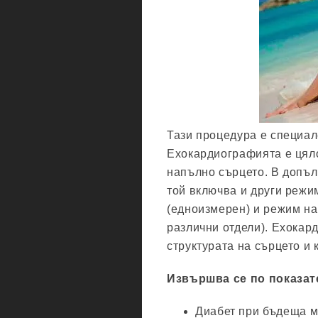
Тази процедура е специал
Ехокардиографията е цяло
напълно сърцето. В допъл
той включва и други режи
(едноизмерен) и режим на
различни отдели). Ехокар
структурата на сърцето и 
Извършва се по показат
Диабет при бъдеща м