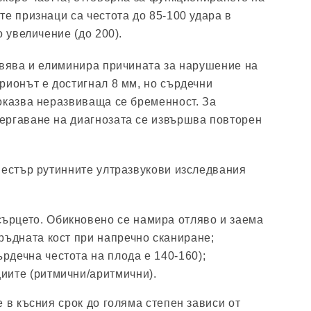
те признаци са честота до 85-100 удара в
о увеличение (до 200).
овява и елиминира причината за нарушение на
рионът е достигнал 8 мм, но сърдечни
оказва неразвиваща се бременност. За
ергаване на диагнозата се извършва повторен
местър рутинните ултразвукови изследвания
ърцето. Обикновено се намира отляво и заема
гръдната кост при напречно сканиране;
рдечна честота на плода е 140-160);
циите (ритмични/аритмични).
 в късния срок до голяма степен зависи от