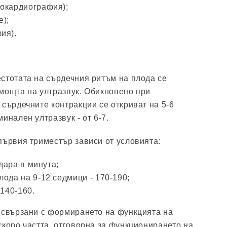
окардиография);
е);
ия).
стотата на сърдечния ритъм на плода се
мощта на ултразвук. Обикновено при
 сърдечните контракции се откриват на 5-6
инален ултразвук - от 6-7.
първия триместър зависи от условията:
удара в минута;
ода на 9-12 седмици - 170-190;
 140-160.
 свързани с формирането на функцията на
скоро частта, отговорна за функционирането на