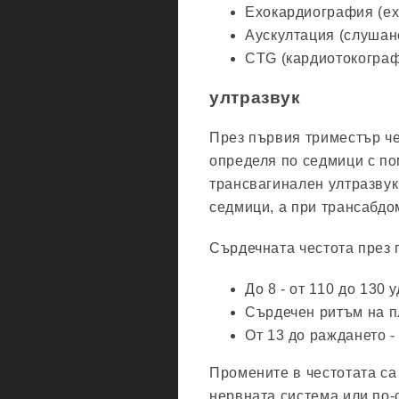
Ехокардиография (ех
Аускултация (слушан
CTG (кардиотокограф
ултразвук
През първия триместър че
определя по седмици с по
трансвагинален ултразвук
седмици, а при трансабдом
Сърдечната честота през 
До 8 - от 110 до 130 
Сърдечен ритъм на пл
От 13 до раждането -
Промените в честотата са
нервната система или по-