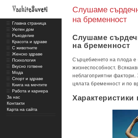
Слушаме сърдечн
на бременност
☰
Главна страница
☰
Уютен дом
☰
Ръкоделие
Слушаме сърдеч
☰
Красота и здраве
на бременност
☰
С животните
☰
Женско здраве
Сърцебиенето на плода е 
☰
Психология
☰
Вкусно готвене
жизнеспособност. Всякакв
☰
Мода
неблагоприятни фактори. 
☰
Спорт и здраве
цялата бременност и по в
☰
Книга на мечтите
☰
Работа и кариера
Характеристики 
За нас
Контакти
Карта на сайта