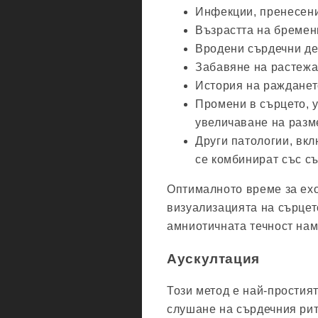
Инфекции, пренесени
Възрастта на бременн
Вродени сърдечни де
Забавяне на растежа 
История на ражданет
Промени в сърцето, 
увеличаване на разме
Други патологии, вкл
се комбинират със с
Оптималното време за ех
визуализацията на сърцето
амниотичната течност нам
Аускултация
Този метод е най-простият
слушане на сърдечния рит