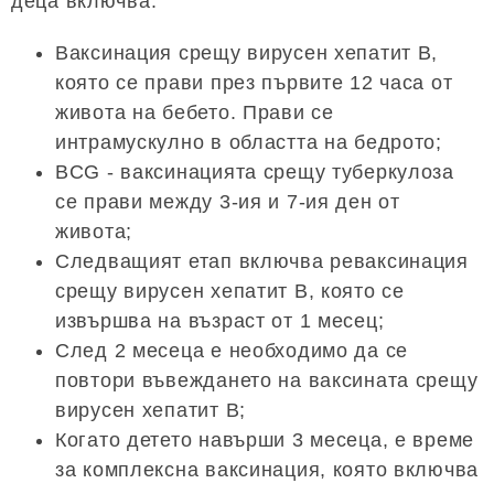
деца включва:
Ваксинация срещу вирусен хепатит В,
която се прави през първите 12 часа от
живота на бебето. Прави се
интрамускулно в областта на бедрото;
BCG - ваксинацията срещу туберкулоза
се прави между 3-ия и 7-ия ден от
живота;
Следващият етап включва реваксинация
срещу вирусен хепатит В, която се
извършва на възраст от 1 месец;
След 2 месеца е необходимо да се
повтори въвеждането на ваксината срещу
вирусен хепатит В;
Когато детето навърши 3 месеца, е време
за комплексна ваксинация, която включва