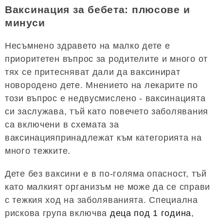
Ваксинация за бебета: плюсове и
минуси
Несъмнено здравето на малко дете е
приоритетен въпрос за родителите и много от
тях се притесняват дали да ваксинират
новородено дете. Мнението на лекарите по
този въпрос е недвусмислено - ваксинацията
си заслужава, тъй като повечето заболявания
са включени в схемата за
ваксинацияпринадлежат към категорията на
много тежките.
Дете без ваксини е в по-голяма опасност, тъй
като малкият организъм не може да се справи
с тежкия ход на заболяванията. Специална
рискова група включва
деца под 1 година
,