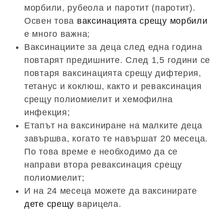
морбили, рубеола и паротит (паротит).
Освен това
ваксинацията срещу морбили
е много важна;
Ваксинациите за деца след една година
повтарят предишните. След 1,5 години се
повтаря ваксинацията срещу дифтерия,
тетанус и коклюш, както и реваксинация
срещу полиомиелит и хемофилна
инфекция;
Етапът на ваксиниране на малките деца
завършва, когато те навършат 20 месеца.
По това време е необходимо да се
направи втора реваксинация срещу
полиомиелит;
И на 24 месеца можете да ваксинирате
дете срещу
варицела.