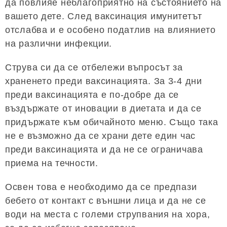
да повлияе неблагоприятно на състоянието на
вашето дете. След ваксинация имунитетът
отслабва и е особено податлив на влиянието
на различни инфекции.
Струва си да се отбележи въпросът за
храненето преди ваксинацията. За 3-4 дни
преди ваксинацията е по-добре да се
въздържате от иновации в диетата и да се
придържате към обичайното меню. Също така
не е възможно да се храни дете един час
преди ваксинацията и да не се ограничава
приема на течности.
Освен това е необходимо да се предпази
бебето от контакт с външни лица и да не се
води на места с големи струпвания на хора,