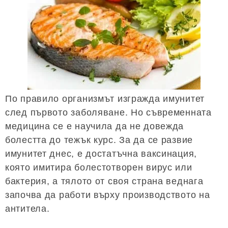
По правило организмът изгражда имунитет
след първото заболяване. Но съвременната
медицина се е научила да не довежда
болестта до тежък курс. За да се развие
имунитет днес, е достатъчна ваксинация,
която имитира болестотворен вирус или
бактерия, а тялото от своя страна веднага
започва да работи върху производството на
антитела.