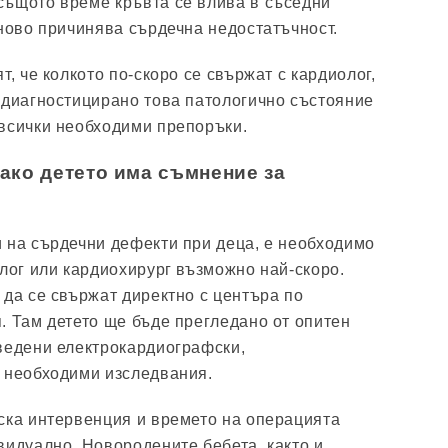
същото време кръвта се влива в съседни
тново причинява сърдечна недостатъчност.
т, че колкото по-скоро се свържат с кардиолог,
 диагностицирано това патологично състояние
всички необходими препоръки.
 ако детето има съмнение за
 на сърдечни дефекти при деца, е необходимо
олог или кардиохирург възможно най-скоро.
 да се свържат директно с центъра по
. Там детето ще бъде прегледано от опитен
ведени електрокардиографски,
 необходими изследвания.
ска интервенция и времето на операцията
видуално. Новородените бебета, както и