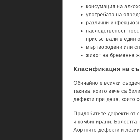
консумация на алкох
употребата на опред
различни инфекциозн
наследственост, тоес
присъствали в един о
мъртвородени или сп
живот на бременна ж
Класификация на съ
Обичайно е всички сърдечн
такива, които вече са би
дефекти при деца, които с
Придобитите дефекти от с
и комбинирани. Болестта н
Аортните дефекти и лезии