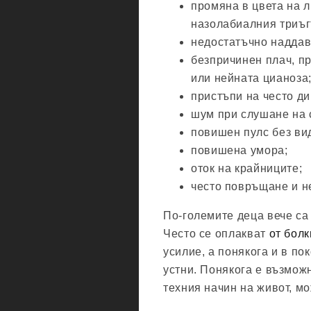
промяна в цвета на л
назолабиалния триъгъ
недостатъчно наддав
безпричинен плач, пр
или нейната цианоза
пристъпи на често ди
шум при слушане на 
повишен пулс без ви
повишена умора;
оток на крайниците;
често повръщане и н
По-големите деца вече са 
Често се оплакват
от болк
усилие, а понякога и в по
устни. Понякога е възмож
техния начин на живот, мо