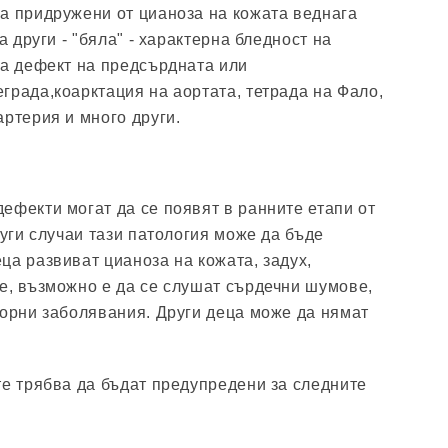
а придружени от цианоза на кожата веднага
а други - "бяла" - характерна бледност на
ва дефект на предсърдната или
града,коарктация на аортата, тетрада на Фало,
артерия и много други.
ефекти могат да се появят в ранните етапи от
руги случаи тази патология може да бъде
ца развиват цианоза на кожата, задух,
е, възможно е да се слушат сърдечни шумове,
торни заболявания. Други деца може да нямат
те трябва да бъдат предупредени за следните