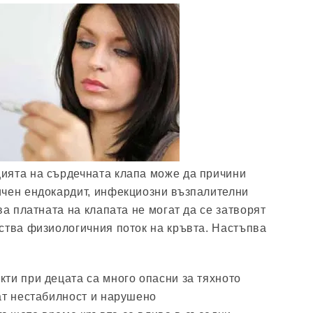
ията на сърдечната клапа може да причини
ичен ендокардит, инфекциозни възпалителни
ва платната на клапата не могат да се затворят
ства физиологичния поток на кръвта. Настъпва
ти при децата са много опасни за тяхното
ат нестабилност и нарушено