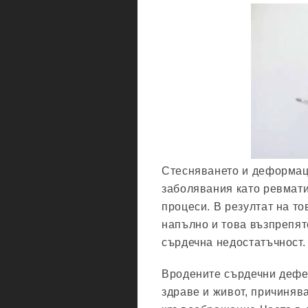
Стесняването и деформац
заболявания като ревмат
процеси. В резултат на то
напълно и това възпрепят
сърдечна недостатъчност.
Вродените сърдечни дефек
здраве и живот, причиняв