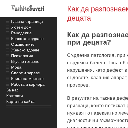
Как да разпознае
децата
☰
Главна страница
☰
Уютен дом
☰
Ръкоделие
Как да разпозна
☰
Красота и здраве
при децата?
☰
С животните
☰
Женско здраве
Сърдечна патология, при 
☰
Психология
☰
Вкусно готвене
сърдечна болест. Това о
☰
Мода
нарушения, като дефект в
☰
Спорт и здраве
съдовете, клапния апарат
☰
Книга на мечтите
☰
Работа и кариера
прозорец.
За нас
Контакти
В резултат на такива дефе
Карта на сайта
признаци, които потискат 
нуждаят от адекватно леч
диагностични възможности
в
родилния дом
или в пер