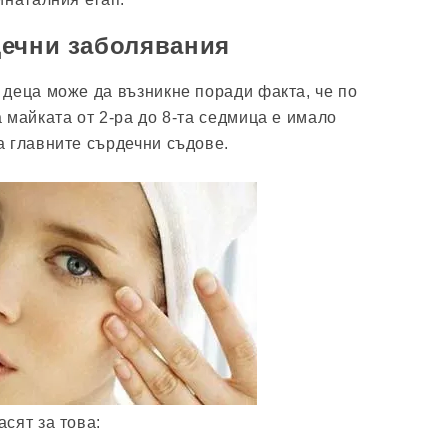
дечни заболявания
деца може да възникне поради факта, че по
 майката от 2-ра до 8-та седмица е имало
 главните сърдечни съдове.
сят за това: