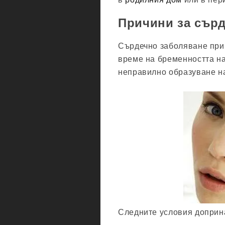
Причини за сър
Сърдечно заболяване при 
време на бременността на
неправилно образуване на
Следните условия доприна