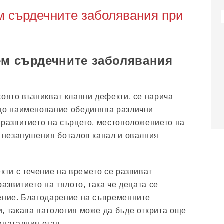
м сърдечните заболявания при
ем сърдечните заболявания
която възникват клапни дефекти, се нарича
бщо наименование обединява различни
 развитието на сърцето, местоположението на
, незапушения боталов канал и овалния
кти с течение на времето се развиват
развитието на тялото, така че децата се
ение. Благодарение на съвременните
, такава патология може да бъде открита още
инаталния етап.