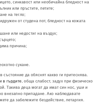
ицето, синкавост или необичайна бледност на
лник или пръстите, петите;
ане на тегло;
идружен от студена пот, бледност на кожата
;
шане или недостиг на въздух;
сърцето;
дима причина;
еохотно сукане.
в състояние да обяснят какво ги притеснява.
и в гърдите
, обща слабост, задух при физическо
кой. Такива деца могат да имат син нос, уши и
но внезапно припадане. Ако наблюдавате
жете да забележите бездействие, летаргия.