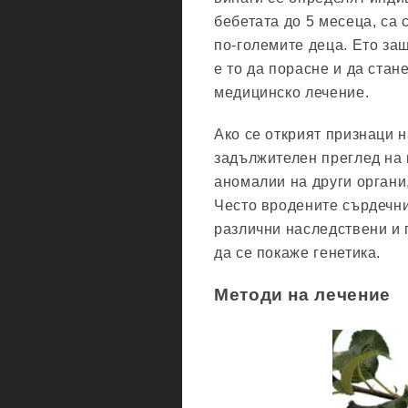
бебетата до 5 месеца, са 
по-големите деца. Ето защ
е то да порасне и да стан
медицинско лечение.
Ако се открият признаци 
задължителен преглед на 
аномалии на други органи,
Често вродените сърдечни
различни наследствени и г
да се покаже генетика.
Методи на лечение