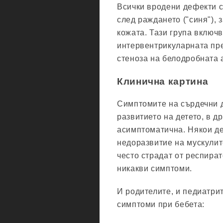
Всички вродени дефекти с
след раждането ("синя"), з
кожата. Тази група включ
интервентрикуларната пре
стеноза на белодробната 
Клинична картина
Симптомите на сърдечни д
развитието на детето, в д
асимптоматична. Някои де
недоразвитие на мускулит
често страдат от респира
никакви симптоми.
И родителите, и педиатри
симптоми при бебета: