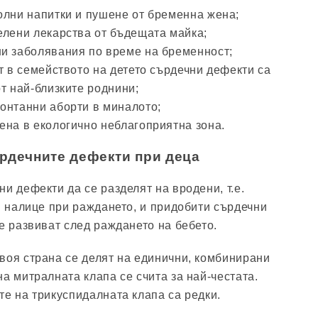
олни напитки и пушене от бременна жена;
елени лекарства от бъдещата майка;
и заболявания по време на бременност;
т в семейството на детето сърдечни дефекти са
т най-близките роднини;
онтанни аборти в миналото;
ена в екологично неблагоприятна зона.
рдечните дефекти при деца
и дефекти да се разделят на вродени, т.е.
ли налице при раждането, и придобити сърдечни
е развиват след раждането на бебето.
воя страна се делят на единични, комбинирани
а митралната клапа се счита за най-честата.
те на трикуспидалната клапа са редки.