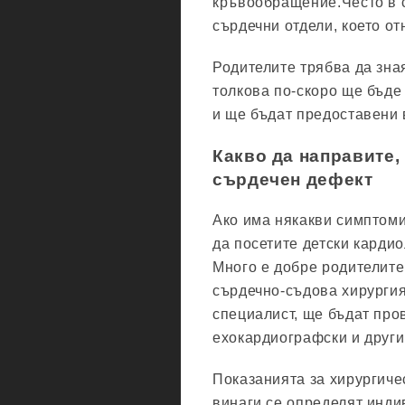
кръвообращение.Често в 
сърдечни отдели, което о
Родителите трябва да зная
толкова по-скоро ще бъде
и ще бъдат предоставени 
Какво да направите,
сърдечен дефект
Ако има някакви симптоми
да посетите детски карди
Много е добре родителите
сърдечно-съдова хирургия
специалист, ще бъдат про
ехокардиографски и други
Показанията за хирургиче
винаги се определят инди