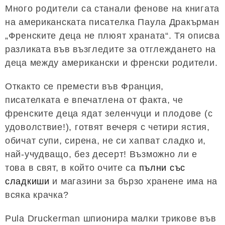
Много родители са станали фенове на книгата
на американската писателка Паула Дракърман
„Френските деца не плюят храната“. Тя описва
разликата във възгледите за отглеждането на
деца между американски и френски родители.
Откакто се премести във Франция,
писателката е впечатлена от факта, че
френските деца ядат зеленчуци и плодове (с
удоволствие!), готвят вечеря с четири ястия,
обичат супи, сирена, не си хапват сладко и,
най-учудващо, без десерт! Възможно ли е
това в свят, в който очите са
пълни със
сладкиши
и магазини за бързо хранене има на
всяка крачка?
Pula Druckerman шпионира малки трикове във