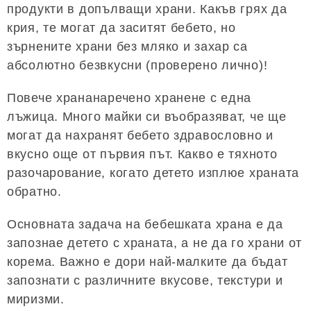
продукти в допълващи храни. Какъв грях да
крия, те могат да заситят бебето, но
зърнените храни без мляко и захар са
абсолютно безвкусни (проверено лично)!
Повече хрананаречено хранене с една
лъжица. Много майки си въобразяват, че ще
могат да нахранят бебето здравословно и
вкусно още от първия път. Какво е тяхното
разочарование, когато детето изплюе храната
обратно.
Основната задача на бебешката храна е да
запознае детето с храната, а не да го храни от
корема. Важно е дори най-малките да бъдат
запознати с различните вкусове, текстури и
миризми.