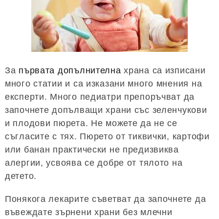
За
първата допълнителна
храна са изписани
много статии и са изказани много мнения на
експерти. Много педиатри препоръчват да
започнете допълващи храни със зеленчукови
и плодови пюрета. Не можете да не се
съгласите с тях. Пюрето от тиквички, картофи
или банан практически не предизвиква
алергии, усвоява се добре от тялото на
детето.
Понякога лекарите съветват да започнете да
въвеждате зърнени храни без млечни