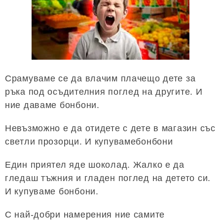
Срамуваме се да влачим плачещо дете за
ръка под осъдителния поглед на другите. И
ние даваме бонбони.
Невъзможно е да отидете с дете в магазин със
светли прозорци. И купувамебонбони
Един приятел яде шоколад. Жалко е да
гледаш тъжния и гладен поглед на детето си.
И купуваме бонбони.
С най-добри намерения ние самите