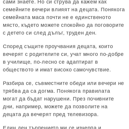
сами знаете. Но си струва да кажем как
семейните вечери влияят на децата. Понякога
семейната маса почти не е единственото
място, където можете спокойно да поговорите
с детето си след дълъг, труден ден.
Според същите проучвания децата, които
вечерят с родителите си, учат много по-добре
в училище, по-лесно се адаптират в
обществото и имат високо самочувствие.
Разбира се, съвместните обеди или вечери не
трябва да са догма. Понякога правилата
могат да бъдат нарушени. През почивните
дни, например, можете да позволите на
децата да вечерят пред телевизора.
Един ден търпението ми се изчерпа и