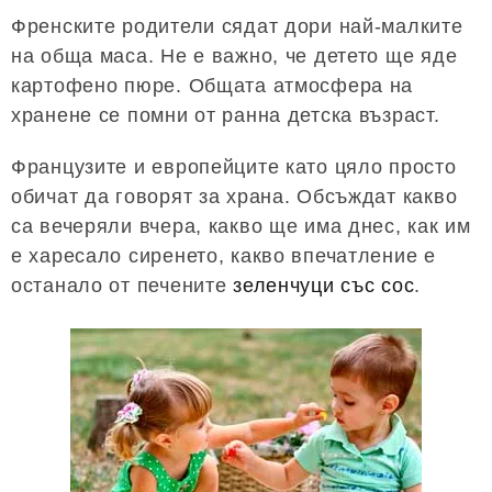
Френските родители сядат дори най-малките
на обща маса. Не е важно, че детето ще яде
картофено пюре. Общата атмосфера на
хранене се помни от ранна детска възраст.
Французите и европейците като цяло просто
обичат да говорят за храна. Обсъждат какво
са вечеряли вчера, какво ще има днес, как им
е харесало сиренето, какво впечатление е
останало от печените
зеленчуци със сос
.