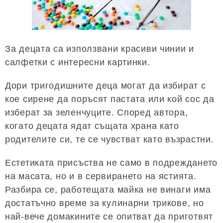
За децата са използвани красиви чинии и
салфетки с интересни картинки.
Дори тригодишните деца могат да избират с
кое сирене да поръсят пастата или кой сос да
изберат за зеленчуците. Според автора,
когато децата ядат същата храна като
родителите си, те се чувстват като възрастни.
Естетиката присъства не само в подреждането
на масата, но и в сервирането на ястията.
Разбира се, работещата майка не винаги има
достатъчно време за кулинарни трикове, но
най-вече домакините се опитват да приготвят