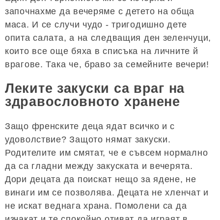
започнахме да вечеряме с детето на обща
маса. И се случи чудо - тригодишно дете
опита салата, а на следващия ден зеленчуци,
които все още бяха в списъка на личните й
врагове. Така че, браво за семейните вечери!
Леките закуски са враг на
здравословното хранене
Защо френските деца ядат всичко и с
удоволствие? Защото нямат закуски.
Родителите им смятат, че е съвсем нормално
да са гладни между закуската и вечерята.
Дори децата да поискат нещо за ядене, не
винаги им се позволява. Децата не хленчат и
не искат веднага храна. Помолени са да
изчакат и те спокойно отиват да играят в