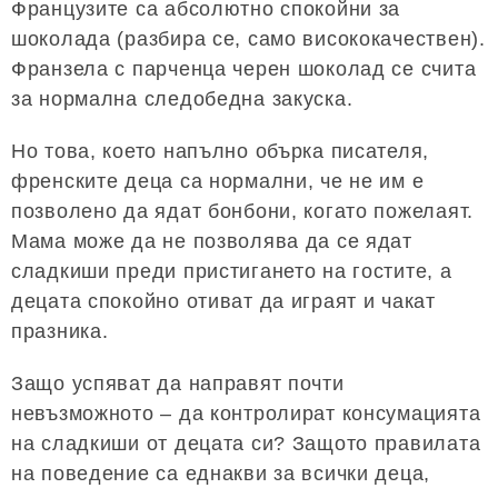
Французите са абсолютно спокойни за
шоколада (разбира се, само висококачествен).
Франзела с парченца черен шоколад се счита
за нормална следобедна закуска.
Но това, което напълно обърка писателя,
френските деца са нормални, че не им е
позволено да ядат бонбони, когато пожелаят.
Мама може да не позволява да се ядат
сладкиши преди пристигането на гостите, а
децата спокойно отиват да играят и чакат
празника.
Защо успяват да направят почти
невъзможното – да контролират консумацията
на сладкиши от децата си? Защото правилата
на поведение са еднакви за всички деца,