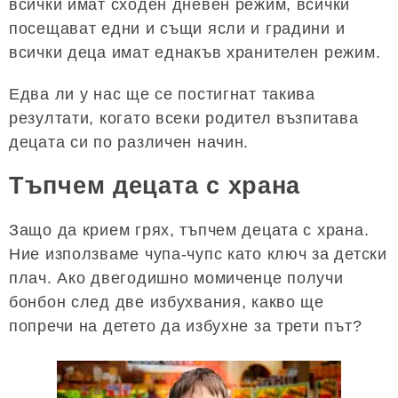
всички имат сходен дневен режим, всички
посещават едни и същи ясли и градини и
всички деца имат еднакъв хранителен режим.
Едва ли у нас ще се постигнат такива
резултати, когато всеки родител възпитава
децата си по различен начин.
Тъпчем децата с храна
Защо да крием грях, тъпчем децата с храна.
Ние използваме чупа-чупс като ключ за детски
плач. Ако двегодишно момиченце получи
бонбон след две избухвания, какво ще
попречи на детето да избухне за трети път?