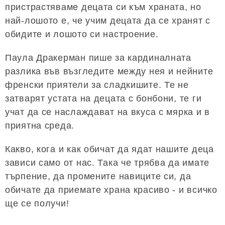
пристрастяваме децата си към храната, но
най-лошото е, че учим децата да се хранят с
обидите и лошото си настроение.
Паула Дракерман пише за кардиналната
разлика във възгледите между нея и нейните
френски приятели за сладкишите. Те не
затварят устата на децата с бонбони, те ги
учат да се наслаждават на вкуса с мярка и в
приятна среда.
Какво, кога и как обичат да ядат нашите деца
зависи само от нас. Така че трябва да имате
търпение, да промените навиците си, да
обичате да приемате храна красиво - и всичко
ще се получи!