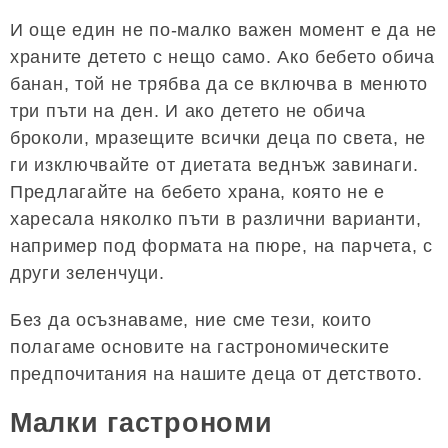
И още един не по-малко важен момент е да не
храните детето с нещо само. Ако бебето обича
банан, той не трябва да се включва в менюто
три пъти на ден. И ако детето не обича
броколи, мразещите всички деца по света, не
ги изключвайте от диетата веднъж завинаги.
Предлагайте на бебето храна, която не е
харесала няколко пъти в различни варианти,
например под формата на пюре, на парчета, с
други зеленчуци.
Без да осъзнаваме, ние сме тези, които
полагаме основите на гастрономическите
предпочитания на нашите деца от детството.
Малки гастрономи