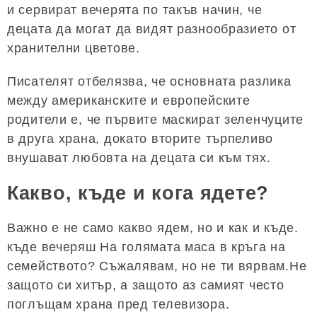
и сервират вечерята по такъв начин, че
децата да могат да видят разнообразието от
хранителни цветове.
Писателят отбелязва, че основната разлика
между американските и европейските
родители е, че първите маскират зеленчуците
в друга храна, докато вторите търпеливо
внушават любовта на децата си към тях.
Какво, къде и кога ядете?
Важно е не само какво ядем, но и как и къде.
къде вечеряш На голямата маса в кръга на
семейството? Съжалявам, но не ти вярвам.Не
защото си хитър, а защото аз самият често
поглъщам храна пред телевизора.