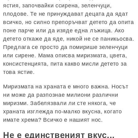
ястия, започвайки ссирена, зеленчуци,
плодове. Те не принуждават децата да ядат
всичко, но силно препоръчват детето да опита
поне парче или да изяде една лъжица. Ако
детето откаже да яде, никой не се паникьосва.
Предлага се просто да помирише зеленчуци
или сирене. Мама описва миризмата, цвета,
консистенцията, пита какво мисли детето за
това ястие.
Миризмата на храната е много важна. Носът
ни може да разпознае милиони различни
миризми. Забелязвали ли сте някога, че
храната изглежда по-малко вкусна, когато
имате хрема? Всичко е нашият нос.
Не е единственият вкус...