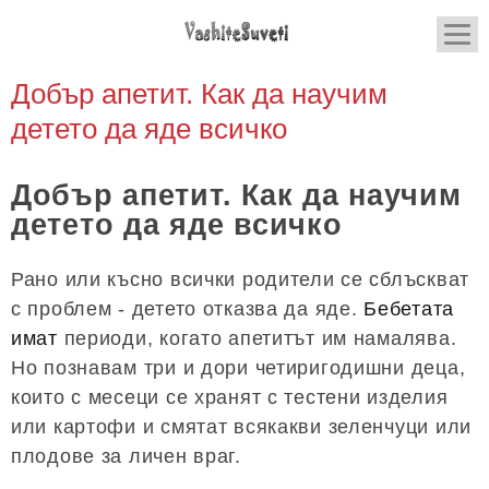
Добър апетит. Как да научим
детето да яде всичко
Добър апетит. Как да научим
детето да яде всичко
Рано или късно всички родители се сблъскват
с проблем - детето отказва да яде.
Бебетата
имат
периоди, когато апетитът им намалява.
Но познавам три и дори четиригодишни деца,
които с месеци се хранят с тестени изделия
или картофи и смятат всякакви зеленчуци или
плодове за личен враг.