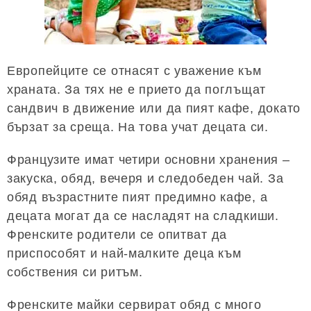
Европейците се отнасят с уважение към
храната. За тях не е прието да поглъщат
сандвич в движение или да пият кафе, докато
бързат за среща. На това учат децата си.
Французите имат четири основни хранения –
закуска, обяд, вечеря и следобеден чай. За
обяд възрастните пият предимно кафе, а
децата могат да се насладят на сладкиши.
Френските родители се опитват да
приспособят и най-малките деца към
собствения си ритъм.
Френските майки сервират обяд с много