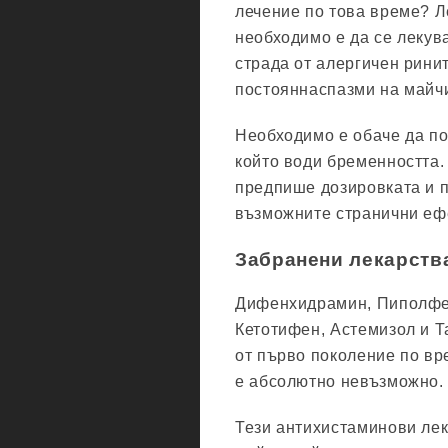
лечение по това време? Л
необходимо е да се лекув
страда от алергичен ринит
постояннаспазми на майч
Необходимо е обаче да по
който води бременността.
предпише дозировката и 
възможните странични еф
Забранени лекарств
Дифенхидрамин, Пиполфен
Кетотифен, Астемизол и Т
от първо поколение по вр
е абсолютно невъзможно.
Тези антихистаминови лек