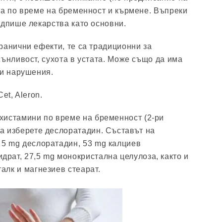
ва по време на бременност и кърмене. Въпреки
едпише лекарства като основни.
ранични ефекти, те са традиционни за
сънливост, сухота в устата. Може също да има
ни нарушения.
et, Aleron.
ихистамини по време на бременност (2-ри
да изберете деслоратадин. Съставът на
 5 mg деслоратадин, 53 mg калциев
драт, 27,5 mg монокристална целулоза, както и
алк и магнезиев стеарат.