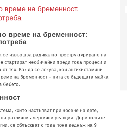
 време на бременност,
отреба
о време на бременност:
потреба
а се извършва радикално преструктуриране на
 се стартират необичайни преди това процеси и
 от тях. Как да се лекува, кои антихистамини
 време на бременност – пита се бъдещата майка,
а бебето.
енност
тема, които настъпват при носене на дете,
 на различни алергични реакции. Дори жените,
гии, се сблъскват с това поне веднъж на 9