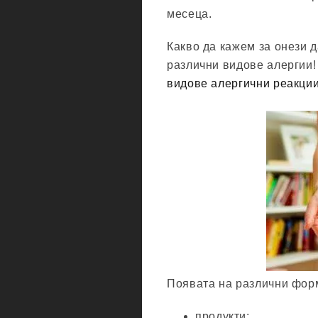
месеца.
Какво да кажем за онези д
различни видове алергии!
видове алергични реакци
Появата на различни форм
продукти;