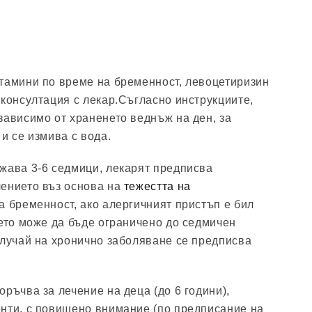
тамини по време на бременност, левоцетиризин
 консултация с лекар.Съгласно инструкциите,
зависимо от храненето веднъж на ден, за
и се измива с вода.
жава 3-6 седмици, лекарят предписва
чението въз основа на
тежестта на
а бременност, ако алергичният пристъп е бил
ието може да бъде ограничено до седмичен
случай на хронично заболяване се предписва
ръчва за лечение на деца (до 6 години),
нти, с повишено внимание (по предписание на