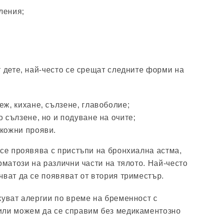
ления;
т дете, най-често се срещат следните форми на
еж, кихане, сълзене, главоболие;
о сълзене, но и подуване на очите;
 кожни прояви.
 се проявява с пристъпи на бронхиална астма,
рматози на различни части на тялото. Най-често
чват да се появяват от втория триместър.
куват алергии по време на бременност с
или можем да се справим без медикаментозно