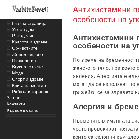
Антихистамини по
особености на уп
☰
Главна страница
☰
Уютен дом
☰
Ръкоделие
Антихистамини п
☰
Красота и здраве
особености на у
☰
С животните
☰
Женско здраве
По време на бременностт
☰
Психология
☰
Вкусно готвене
женското тяло, при което
☰
Мода
явления. Алергията е една
☰
Спорт и здраве
могат да се използват по
☰
Книга на мечтите
☰
Работа и кариера
грижейки се за здравето н
За нас
Контакти
Алергия и брем
Карта на сайта
Промените в имунната сис
често провокират появата
които са склонни към алер