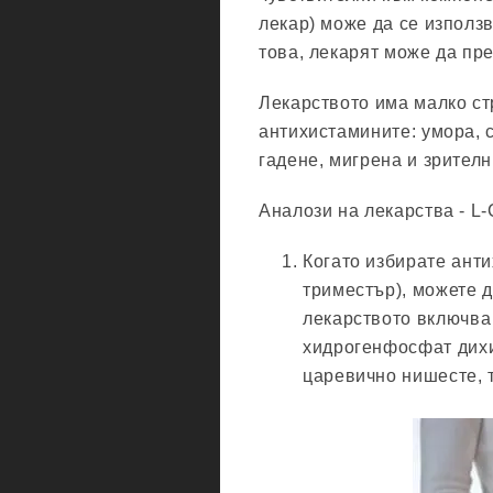
лекар) може да се използ
това, лекарят може да пр
Лекарството има малко ст
антихистамините: умора, 
гадене, мигрена и зрител
Аналози на лекарства - L-C
Когато избирате ант
триместър), можете 
лекарството включва
хидрогенфосфат дихи
царевично нишесте, т