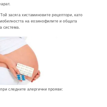
еарат.
 Той засяга хистаминовите рецептори, като
обилността на еозинофилите и общата
а система.
при следните алергични прояви: