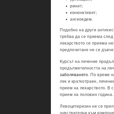
ринит;
конюнктивит;
ангиоедем.
Подобно на други антихис
трябва да се приема след
лекарството се приема не
предпочитане не се дъвче 
Курсът на лечение продъл
продължителността на ле
заболяването
. По време н
лек и краткотраен, лечен
прием на лекарството. В 
прием на половин година.
Левоцетиризин не се препо
чувствителни към компоне