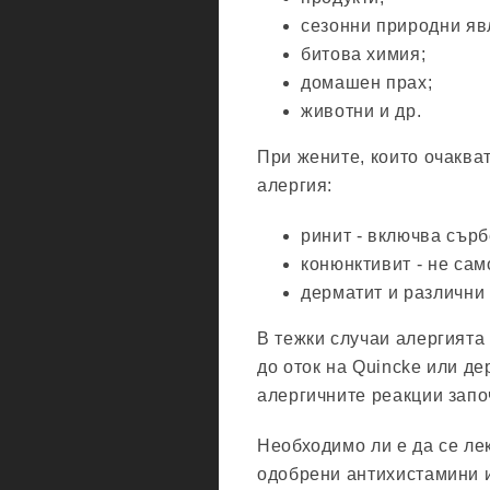
сезонни природни яв
битова химия;
домашен прах;
животни и др.
При жените, които очаква
алергия:
ринит - включва сърб
конюнктивит - не сам
дерматит и различни
В тежки случаи алергията
до оток на Quincke или де
алергичните реакции запо
Необходимо ли е да се ле
одобрени антихистамини 