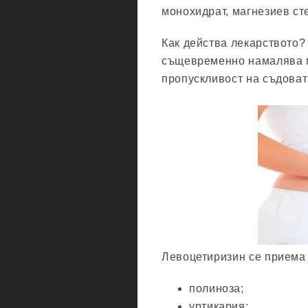
монохидрат, магнезиев ст
Как действа лекарството?
същевременно намалява м
пропускливост на съдоват
Левоцетиризин се приема 
полиноза;
уртикария;