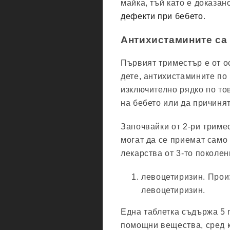
майка, тъй като е доказан
дефекти при бебето
.
Антихистамините са
Първият триместър е от о
дете, антихистамините по
изключително рядко по тов
на бебето или да причинят
Започвайки от 2-ри триме
могат да се приемат само
лекарства от 3-то поколен
левоцетиризин. Произ
левоцетиризин.
Една таблетка съдържа 5 
помощни вещества, сред к