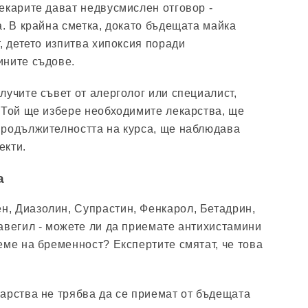
екарите дават недвусмислен отговор -
а. В крайна сметка, докато бъдещата майка
, детето изпитва хипоксия поради
ините съдове.
лучите съвет от алерголог или специалист,
 Той ще избере необходимите лекарства, ще
продължителността на курса, ще наблюдава
екти.
а
, Диазолин, Супрастин, Фенкарол, Бетадрин,
авегил - можете ли да приемате антихистамини
еме на бременност? Експертите смятат, че това
арства не трябва да се приемат от бъдещата