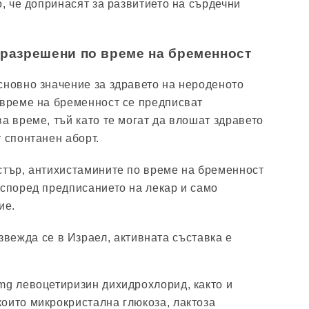
о, че допринасят за развитието на сърдечни
 разрешени по време на бременност
сновно значение за здравето на нероденото
 време на бременност се предписват
а време, тъй като те могат да влошат здравето
 спонтанен аборт.
стър, антихистамините по време на бременност
 според предписанието на лекар и само
ие.
вежда се в Израел, активната съставка е
mg левоцетиризин дихидрохлорид, както и
оито микрокристална глюкоза, лактоза