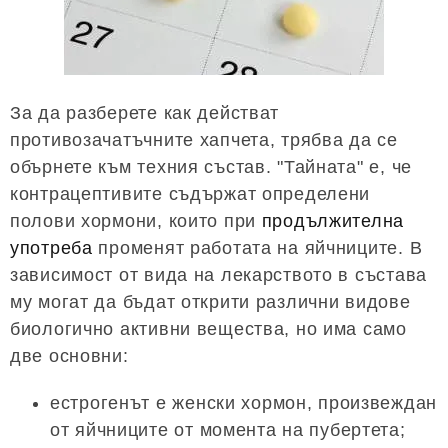
За да разберете как действат
противозачатъчните хапчета, трябва да се
обърнете към техния състав. "Тайната" е, че
контрацептивите съдържат определени
полови хормони, които при
продължителна
употреба
променят работата на яйчниците. В
зависимост от вида на лекарството в състава
му могат да бъдат открити различни видове
биологично активни вещества, но има само
две основни:
естрогенът е женски хормон, произвеждан
от яйчниците от момента на пубертета;