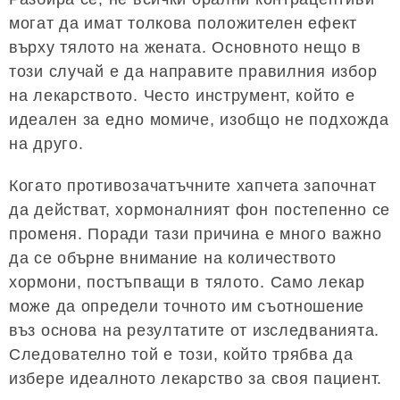
могат да имат толкова положителен ефект
върху тялото на жената. Основното нещо в
този случай е да направите правилния избор
на лекарството. Често инструмент, който е
идеален за едно момиче, изобщо не подхожда
на друго.
Когато противозачатъчните хапчета започнат
да действат, хормоналният фон постепенно се
променя. Поради тази причина е много важно
да се обърне внимание на количеството
хормони, постъпващи в тялото. Само лекар
може да определи точното им съотношение
въз основа на резултатите от изследванията.
Следователно той е този, който трябва да
избере идеалното лекарство за своя пациент.