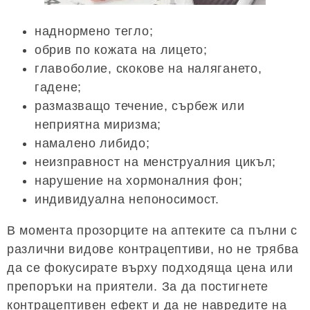
наднормено тегло;
обрив по кожата на лицето;
главоболие, скокове на налягането,
гадене;
размазващо течение, сърбеж или
неприятна миризма;
намалено либидо;
неизправност на менструалния цикъл;
нарушение на хормоналния фон;
индивидуална непоносимост.
В момента прозорците на аптеките са пълни с
различни видове контрацептиви, но не трябва
да се фокусирате върху подходяща цена или
препоръки на приятели. За да постигнете
контрацептивен ефект и да не навредите на