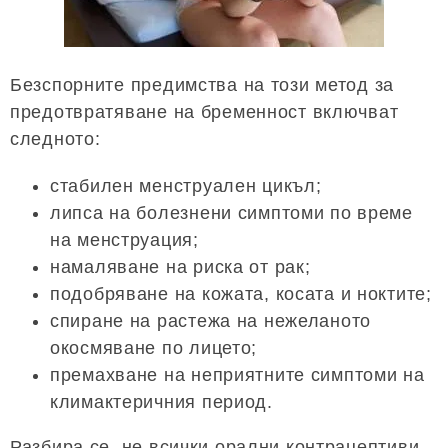
Безспорните предимства на този метод за
предотвратяване на бременност включват
следното:
стабилен менструален цикъл;
липса на болезнени симптоми по време
на менструация;
намаляване на риска от рак;
подобряване на кожата, косата и ноктите;
спиране на растежа на нежеланото
окосмяване по лицето;
премахване на неприятните симптоми на
климактеричния период.
Разбира се, не всички орални контрацептиви