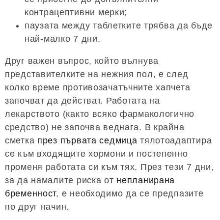
контрацептивни мерки;
паузата между таблетките трябва да бъде
най-малко 7 дни.
Друг важен въпрос, който вълнува
представителките на нежния пол, е след
колко време противозачатъчните хапчета
започват да действат. Работата на
лекарството (както всяко фармакологично
средство) не започва веднага. В крайна
сметка
през първата седмица
тялотоадаптира
се към входящите хормони и постепенно
променя работата си към тях. През тези 7 дни,
за да намалите риска от
непланирана
бременност
, е необходимо да се предпазите
по друг начин.