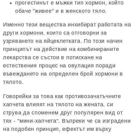
прогестинът е мъжки тип хормон, който
обаче "живее" и в женското тяло.
Именно тези вещества инхибират работата на
други хормони, които са отговорни за
узряването на яйцеклетката. По този начин
принципът на действие на комбинираните
лекарства се състои в потискане на
естествения процес на овулация поради
въвеждането на определен брой хормони в
тялото.
Говорейки за това как противозачатъчните
хапчета влияят на тялото на жената, си
струва да споменем друг популярен вид от
тях - "мини-хапчета". Въпреки че са изградени
на подобен принцип, ефектът им върху