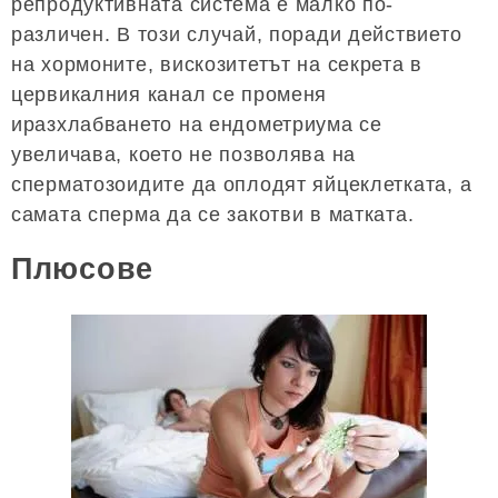
репродуктивната система е малко по-
различен. В този случай, поради действието
на хормоните, вискозитетът на секрета в
цервикалния канал се променя
иразхлабването на ендометриума се
увеличава, което не позволява на
сперматозоидите да оплодят яйцеклетката, а
самата сперма да се закотви в матката.
Плюсове