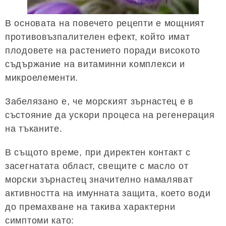
В основата на повечето рецепти е мощният
противовъзпалителен ефект, който имат
плодовете на растението поради високото
съдържание на витаминни комплекси и
микроелементи.
Забелязано е, че морският зърнастец е в
състояние да ускори процеса на регенерация
на тъканите.
В същото време, при директен контакт с
засегнатата област, свещите с масло от
морски зърнастец значително намаляват
активността на имунната защита, което води
до премахване на такива характерни
симптоми като: