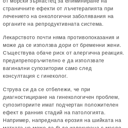
от морски зърнастец за елиминиране на
страничните ефекти от лъчетерапията при
лечението на онкологични заболявания на
органите на репродуктивната система.
Лекарството почти няма противопоказания и
може да се използва дори от бременни жени.
Съществува обаче риск от алергична реакция.
предипрепоръчително е да използвате
вагинални супозитории само след
консултация с гинеколог.
Струва си да се отбележи, че при
диагностициране на гинекологичен проблем,
супозиториите имат подчертан положителен
ефект в ранния стадий на патологията.
Например, напреднала ерозия на шийката на
матката не може да бъде излекувана с масло