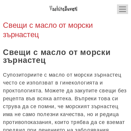
Свещи с масло от морски
зърнастец
Свещи с масло от морски
зърнастец
Супозиториите с масло от морски зърнастец
често се използват в гинекологията и
проктологията. Можете да закупите свещи без
рецепта във всяка аптека. Въпреки това си
струва да се помни, че морският зърнастец
има не само полезни качества, но и редица
противопоказания, които трябва да се вземат
предвид при лечението на заболявания.