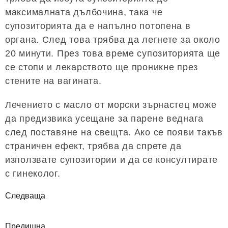
максималната дълбочина, така че
супозиторията да е напълно потопена в
органа. След това трябва да легнете за около
20 минути. През това време супозиторията ще
се стопи и лекарството ще проникне през
стените на вагината.
Лечението с масло от морски зърнастец може
да предизвика усещане за парене веднага
след поставяне на свещта. Ако се появи такъв
страничен ефект, трябва да спрете да
използвате супозитории и да се консултирате
с гинеколог.
Следваща
Предишна