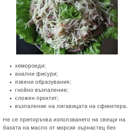
хемороиди;
анални фисури;
язвени образувания;
гнойно възпаление;
сложен проктит;
възпаление на лигавицата на сфинктера.
Не се препоръчва използването на свещи на
базата на масло от морски зърнастец без