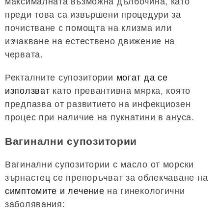
максималната възможна дълбочина, като
преди това са извършени процедури за
почистване с помощта на клизма или
изчакване на естествено движение на
червата.
Ректалните супозитории
могат да се
използват
като превантивна мярка, която
предпазва от развитието на инфекциозен
процес при наличие на пукнатини в ануса.
Вагинални супозитории
Вагинални супозитории с масло от морски
зърнастец се препоръчват за облекчаване на
симптомите и лечение
на гинекологични
заболявания: