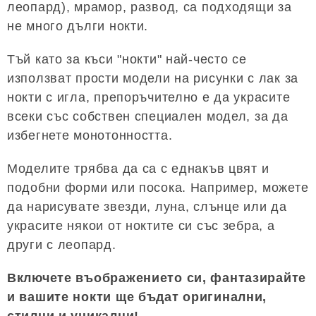
леопард), мрамор, развод, са подходящи за
не много дълги нокти.
Тъй като за къси "нокти" най-често се
използват прости модели на рисунки с лак за
нокти с игла, препоръчително е да украсите
всеки със собствен специален модел, за да
избегнете монотонността.
Моделите трябва да са с еднакъв цвят и
подобни форми или посока. Например, можете
да нарисувате звезди, луна, слънце или да
украсите някои от ноктите си със зебра, а
други с леопард.
Включете въображението си, фантазирайте
и вашите нокти ще бъдат оригинални,
стилни и уникални!