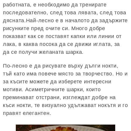
работната, е необходимо да тренирате
последователно, след това лявата, след това
дясната.Най-лесно е в началото да задържите
рисунките пред очите си. Много добре
показват как се поставят капки или линии от
лака, в каква посока да се движи иглата, за
да се получи желаната шарка.
По-лесно е да рисувате върху дълги нокти,
тъй като има повече място за творчество. Но и
за късите можете да изберете интересни
мотиви. Асиметричните шарки, които
преминават отстрани, изглеждат добре на
къси нокти, те визуално удължават нокътя и го
правят елегантен.