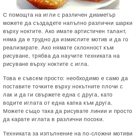
С помощта на игли с различен диаметър
можете да създадете напълно различни шарки
върху ноктите. Ако имате артистичен талант,
няма да е трудно да измислите мотив и да го
реализирате. Ако нямате склонност към
рисуване, трябва да научите техниката на
рисуване върху ноктите с игла.
Това е съвсем просто: необходимо е само да
поставите точките върху нокътните плочи с
лак и да ги свържете една с друга, като
водите иглата от една капка към друга.
Можете също така да рисувате линии и просто
да карате иглата в различни посоки.
Техниката за изпълнение на по-сложни мотиви