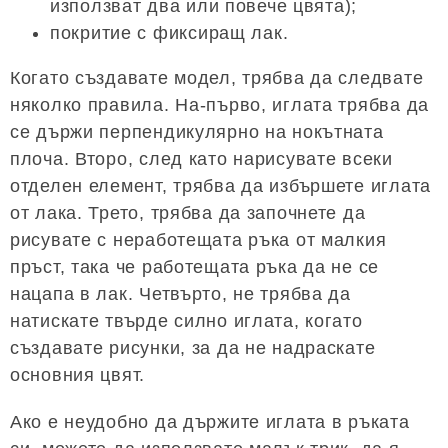
използват два или повече цвята);
покритие с фиксиращ лак.
Когато създавате модел, трябва да следвате
няколко правила. На-първо, иглата трябва да
се държи перпендикулярно на нокътната
плоча. Второ, след като нарисувате всеки
отделен елемент, трябва да избършете иглата
от лака. Трето, трябва да започнете да
рисувате с неработещата ръка от малкия
пръст, така че работещата ръка да не се
нацапа в лак. Четвърто, не трябва да
натискате твърде силно иглата, когато
създавате рисунки, за да не надраскате
основния цвят.
Ако е неудобно да държите иглата в ръката