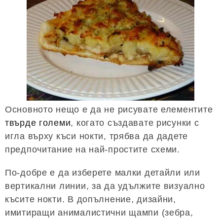
Основното нещо е да не рисувате елементите
твърде големи
, когато създавате рисунки с
игла върху къси нокти, трябва да дадете
предпочитание на най-простите схеми.
По-добре е да изберете малки детайли или
вертикални линии, за да удължите визуално
късите нокти. В допълнение, дизайни,
имитиращи анималистични щампи (зебра,