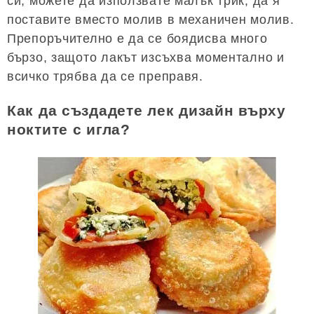
си, можете да използвате малък трик, да я
поставите вместо молив в механичен молив.
Препоръчително е да се боядисва много
бързо, защото лакът изсъхва моментално и
всичко трябва да се преправя.
Как да създадете лек дизайн върху
ноктите с игла?