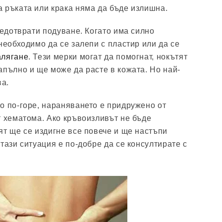
 ръката или крака няма да бъде излишна.
редотврати подуване. Когато има силно
необходимо да се залепи с пластир или да се
алягане
. Тези мерки могат да помогнат, нокътят
апълно и ще може да расте в кожата. Но най-
ва.
о по-горе, нараняването е придружено от
т хематома. Ако кръвоизливът не бъде
ят ще се издигне все повече и ще настъпи
тази ситуация е по-добре да се консултирате с