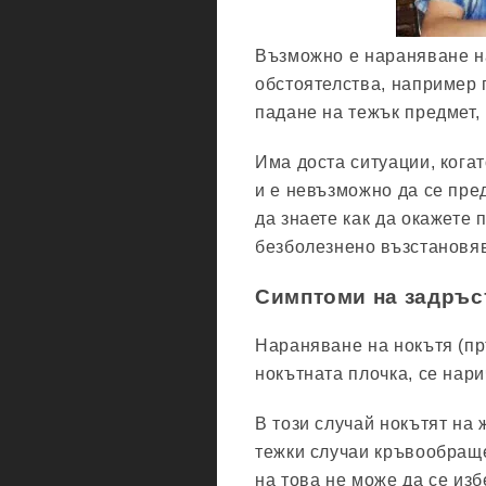
Възможно е нараняване на
обстоятелства, например 
падане на тежък предмет, 
Има доста ситуации, кога
и е невъзможно да се пре
да знаете как да окажете
безболезнено възстановя
Симптоми на задръс
Нараняване на нокътя (пр
нокътната плочка, се нар
В този случай нокътят на 
тежки случаи кръвообраще
на това не може да се изб