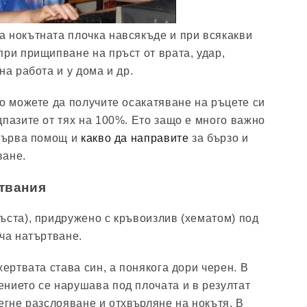
 нокътната плочка навсякъде и при всякакви
при прищипване на пръст от врата, удар,
на работа и у дома и др.
то можете да получите осакатяване на ръцете си
дпазите от тях на 100%. Ето защо е много важно
 първа помощ и
какво да направите
за бързо и
ване.
твания
ъста), придружено с кръвоизлив (хематом) под
ича натъртване.
жертвата става син, а понякога дори черен. В
нието се нарушава под плочата и в резултат
егне разслояване и отхвърляне на нокътя. В