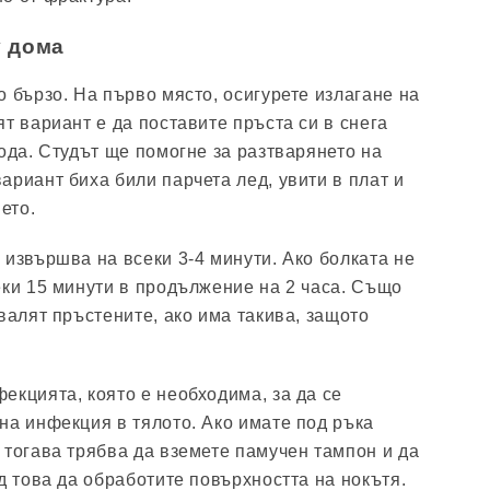
у дома
о бързо. На първо място, осигурете излагане на
т вариант е да поставите пръста си в снега
ода. Студът ще помогне за разтварянето на
ариант биха били парчета лед, увити в плат и
ето.
 извършва на всеки 3-4 минути. Ако болката не
еки 15 минути в продължение на 2 часа. Също
валят пръстените, ако има такива, защото
екцията, която е необходима, за да се
на инфекция в тялото. Ако имате под ръка
 тогава трябва да вземете памучен тампон и да
д това да обработите повърхността на нокътя.