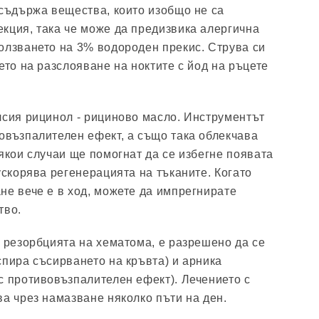
 съдържа вещества, които изобщо не са
кция, така че може да предизвика алергична
олзването на 3% водороден прекис. Струва си
ето на разслояване на ноктите с йод на ръцете
лсия рицинол - рициново масло. Инструментът
овъзпалителен ефект, а също така облекчава
някои случаи ще помогнат да се избегне появата
ускорява регенерацията на тъканите. Когато
не вече е в ход, можете да импрегнирате
тво.
а резорбцията на хематома, е разрешено да се
спира съсирването на кръвта) и арника
с противовъзпалителен ефект). Лечението с
ва чрез намазване няколко пъти на ден.