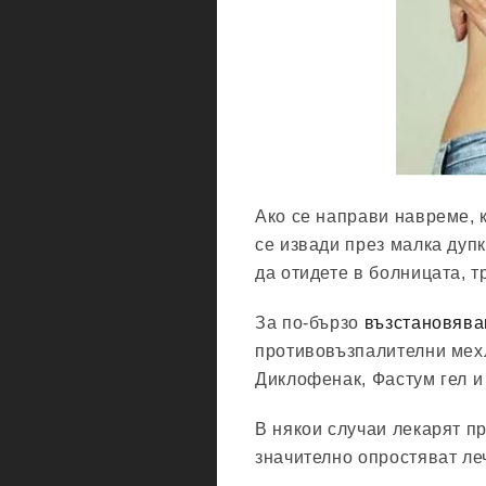
Ако се направи навреме, к
се извади през малка дупк
да отидете в болницата, т
За по-бързо
възстановява
противовъзпалителни мех
Диклофенак, Фастум гел и
В някои случаи лекарят п
значително опростяват ле