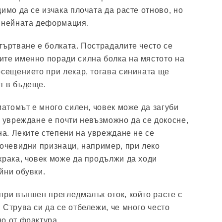
имо да се изчака плочата да расте отново, но
т нейната деформация.
търтване е болката. Пострадалите често се
те именно поради силна болка на мястото на
осещението при лекар, тогава синината ще
т в бъдеще.
матомът е много силен, човек може да загуби
а увреждане е почти невъзможно да се докосне,
на. Леките степени на увреждане не се
 очевидни признаци, например, при леко
крака, човек може да продължи да ходи
йни обувки.
при външен прегледмалък оток, който расте с
 Струва си да се отбележи, че много често
о от фрактура.