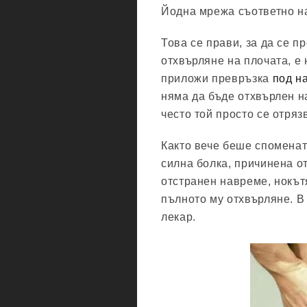
Йодна мрежа съответно на
Това се прави, за да се п
отхвърляне на плочата, е 
приложи превръзка
под н
няма да бъде отхвърлен н
често той просто се отряз
Както вече беше споменат
силна болка, причинена о
отстранен навреме, нокът
пълното му отхвърляне. В 
лекар.