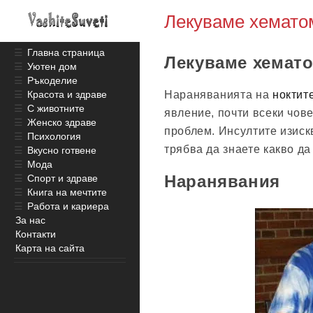
Лекуваме хематом
☰
Главна страница
Лекуваме хемато
☰
Уютен дом
☰
Ръкоделие
Нараняванията на
ноктит
☰
Красота и здраве
☰
С животните
явление, почти всеки чов
☰
Женско здраве
проблем. Инсултите изискв
☰
Психология
трябва да знаете какво д
☰
Вкусно готвене
☰
Мода
Наранявания
☰
Спорт и здраве
☰
Книга на мечтите
☰
Работа и кариера
За нас
Контакти
Карта на сайта