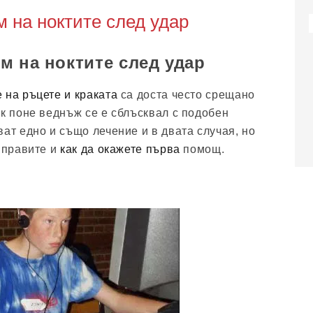
 на ноктите след удар
м на ноктите след удар
е на ръцете и краката
са доста често срещано
ек поне веднъж се е сблъсквал с подобен
ат едно и също лечение и в двата случая, но
а правите и
как да окажете първа
помощ.