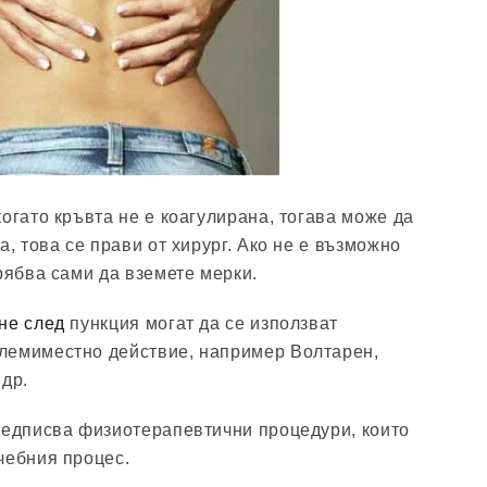
огато кръвта не е коагулирана, тогава може да
а, това се прави от хирург. Ако не е възможно
рябва сами да вземете мерки.
не след
пункция могат да се използват
лемиместно действие, например Волтарен,
 др.
редписва физиотерапевтични процедури, които
чебния процес.