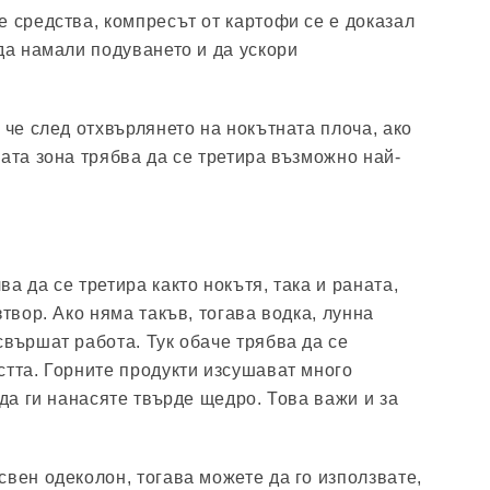
е средства, компресът от картофи се е доказал
да намали подуването и да ускори
 че след отхвърлянето на нокътната плоча, ако
ната зона трябва да се третира възможно най-
а да се третира както нокътя, така и раната,
зтвор. Ако няма такъв, тогава водка, лунна
свършат работа. Тук обаче трябва да се
стта. Горните продукти изсушават много
 да ги нанасяте твърде щедро. Това важи и за
свен одеколон, тогава можете да го използвате,