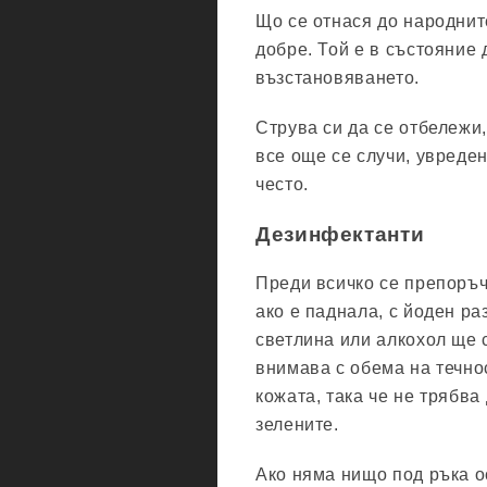
Що се отнася до народнит
добре. Той е в състояние 
възстановяването.
Струва си да се отбележи,
все още се случи, увреде
често.
Дезинфектанти
Преди всичко се препоръчв
ако е паднала, с йоден ра
светлина или алкохол ще 
внимава с обема на течно
кожата, така че не трябва
зелените.
Ако няма нищо под ръка о