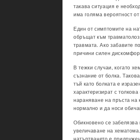
такава ситуация е необход
има голяма вероятност о
Един от симптомите на на
обръщат към травматолози
травмата. Ако забавите п
причини силен дискомфор
В тежки случаи, когато хе
съзнание от болка. Таков
тъй като болката е изразе
характеризират с толкова
нараняване на пръста на 
нормално и да носи обича
Обикновено се забелязва 
увеличаване на хематома.
натъртването е придружен