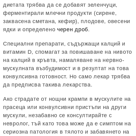
диетата трябва да се добавят зеленчуци,
ферментирали млечни продукти (сирене,
заквасена сметана, кефир), плодове, овесени
ядки и определено
черен дроб
.
Специални препарати, съдържащи калций и
витамин D, спомагат за повишаване на нивото
на калций в кръвта, намаляване на нервно-
мускулната възбудимост и в резултат на това
конвулсивна готовност. Но само лекар трябва
да предписва такива лекарства.
Ако страдате от нощни крампи в мускулите на
прасеца или конвулсивни пристъпи на други
мускули, незабавно се консултирайте с
невролог, тъй като това може да е симптом на
сериозна патология в тялото и забавянето на