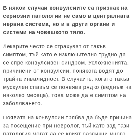
В някои случаи конвулсиите са признак на
сериозни патологии не само в централната
нервна система, но и в други органи и
системи на човешкото тяло.
Лекарите често се страхуват от такъв
симптом, тъй като е изключително трудно да
се спре конвулсивен синдром. Усложненията,
причинени от конвулсии, понякога водят до
трайна инвалидност. В случаите, когато такъв
мускулен спазъм се появява рядко (веднъж на
няколко месеца), това може да е симптом на
заболяването.
Появата на конвулсии трябва да бъде причина
за посещение при невролог, тъй като зад тази
патология могат да се крият различни много