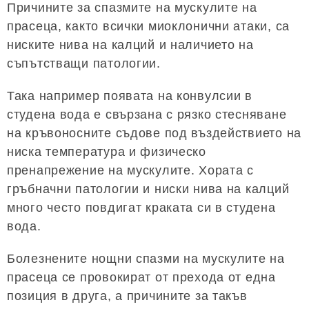
Причините за спазмите на мускулите на
прасеца, както всички миоклонични атаки, са
ниските нива на калций и наличието на
съпътстващи патологии.
Така например появата на конвулсии в
студена вода е свързана с рязко стесняване
на кръвоносните съдове под въздействието на
ниска температура и физическо
пренапрежение на мускулите. Хората с
гръбначни патологии и ниски нива на калций
много често повдигат краката си в студена
вода.
Болезнените нощни спазми на мускулите на
прасеца се провокират от прехода от една
позиция в друга, а причините за такъв