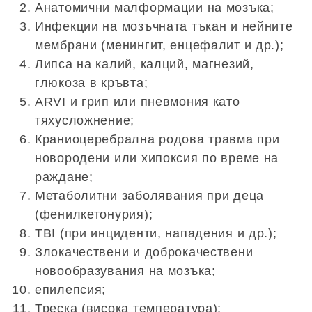
Анатомични малформации на мозъка;
Инфекции на мозъчната тъкан и нейните
мембрани (менингит, енцефалит и др.);
Липса на калий, калций, магнезий,
глюкоза в кръвта;
ARVI и грип или пневмония като
тяхусложнение;
Краниоцеребрална родова травма при
новородени или хипоксия по време на
раждане;
Метаболитни заболявания при деца
(фенилкетонурия);
TBI (при инциденти, нападения и др.);
Злокачествени и доброкачествени
новообразувания на мозъка;
епилепсия;
Треска (висока температура);