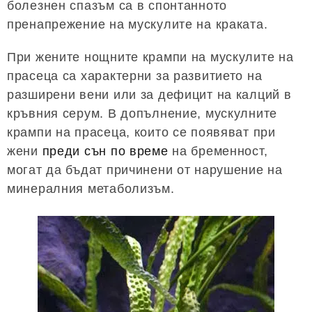
болезнен спазъм са в спонтанното
пренапрежение на мускулите на краката.
При жените нощните крампи на мускулите на
прасеца са характерни за развитието на
разширени вени или за дефицит на калций в
кръвния серум. В допълнение, мускулните
крампи на прасеца, които се появяват при
жени
преди сън по време
на бременност,
могат да бъдат причинени от нарушение на
минералния метаболизъм.