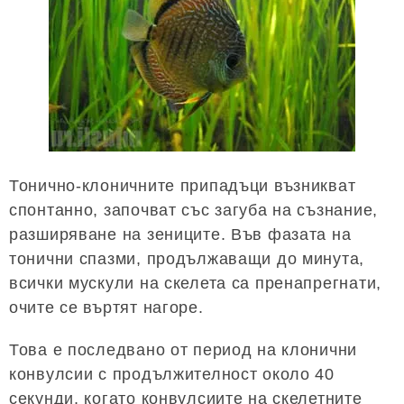
Тонично-клоничните припадъци възникват
спонтанно, започват със загуба на съзнание,
разширяване на зениците. Във фазата на
тонични спазми, продължаващи до минута,
всички мускули на скелета са пренапрегнати,
очите се въртят нагоре.
Това е последвано от период на клонични
конвулсии с продължителност около 40
секунди, когато конвулсиите на скелетните