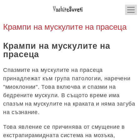
Крампи на мускулите на прасеца
Крампи на мускулите на
прасеца
Спазмите на мускулите на прасеца
принадлежат към група патологии, наречени
"миоклонии". Това включва и спазми на
бедрените мускули. В същото време има
спазъм на мускулите на краката и няма загуба
на съзнание.
Това явление се причинява от смущение в
екстрапирамидната система на мозъка,