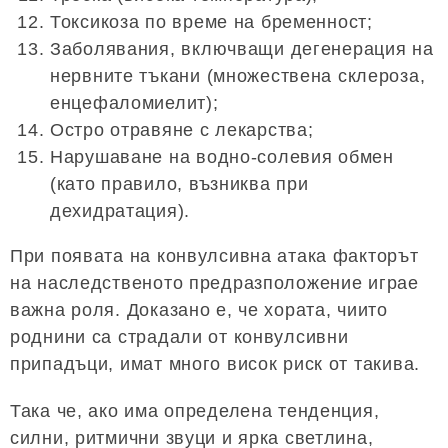
Токсикоза по време на бременност;
Заболявания, включващи дегенерация на
нервните тъкани (множествена склероза,
енцефаломиелит);
Остро отравяне с лекарства;
Нарушаване на водно-солевия обмен
(като правило, възниква при
дехидратация).
При появата на конвулсивна атака факторът
на наследственото предразположение играе
важна роля. Доказано е, че хората, чиито
роднини са страдали от конвулсивни
припадъци, имат много висок риск от такива.
Така че, ако има определена тенденция,
силни, ритмични звуци и ярка светлина,