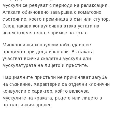
мускули се редуват с периоди на релаксация.
Атаката обикновено завършва с коматозно
състояние, което преминава в сън или ступор.
След такава конвулсивна атака устата на
човек отделя пяна с примес на кръв.
Миоклонични конвулсиинаблюдава се
предимно при деца и юноши. В атаката
участват всички скелетни мускули или
мускулатурата на лицето и пръстите.
Парциалните пристъпи не причиняват загуба
на съзнание. Характерни са отделни клонични
конвулсии с характер, който включва
мускулите на краката, ръцете или лицето в
патологичния процес.