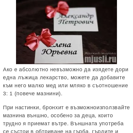
Ако е абсолютно невъзможно да изядете дори
една лъжица лекарство, можете да добавите
към него малко мед или мляко в съотношение
3: 1 (повече мазнини).
При настинки, бронхит е възможноизползвайте
мазнина външно, особено за деца, които
трудно я приемат вътре. Външната употреба
се състои в обтриване на гърба, гърдите и