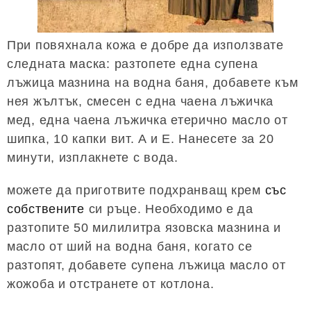
При повяхнала кожа е добре да използвате
следната маска: разтопете една супена
лъжица мазнина на водна баня, добавете към
нея жълтък, смесен с една чаена лъжичка
мед, една чаена лъжичка етерично масло от
шипка, 10 капки вит. A и E. Нанесете за 20
минути, изплакнете с вода.
можете да приготвите подхранващ крем
със
собствените
си ръце. Необходимо е да
разтопите 50 милилитра язовска мазнина и
масло от ший на водна баня, когато се
разтопят, добавете супена лъжица масло от
жожоба и отстранете от котлона.