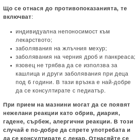
Що се отнася до противопоказанията, те
включват
:
индивидуална непоносимост към
лекарството;
заболявания на жлъчния мехур;
заболявания на черния дроб и панкреаса;
язовец не трябва да се използва за
кашлица и други заболявания при деца
под 6 години. В тази връзка е най-добре
да се консултирате с педиатър.
При прием на мазнини могат да се появят
нежелани реакции като обрив, диария,
гадене, сърбеж, алергични реакции. В този
случай е по-добре да спрете употребата и
да се консултирате с лекар. Отнасяйте се