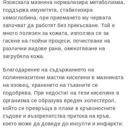
Язовската мазнина нормализира метаболизма,
поддържа имунитета, стабилизира
хемоглобина, при приемането му червата
започват да работят без прекъсване. Той е
много полезен за кожата, използва се за
гасене на гнойни процеси, почистване на
различни видове рани, омекотяване на
загрубяла кожа.
Благодарение на съдържанието на
полиненаситени мастни киселини в мазнината
на язовец, храненето на тъканите се
подобрява. При недостиг на тези киселини в
организма се образува вреден холестерол,
който се превръща в плаки в кръвоносните
съдове и възпрепятства притока на кръв,
което може да доведе до инсулти и инфаркти.