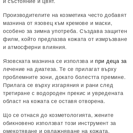
й състояние и цвят.
Производителите на козметика често добавят
мазнина от язовец към кремове и маски,
особено за зимна употреба. Създава защитен
филм, който предпазва кожата от измръзване
и атмосферни влияния.
Язовската мазнина се използва и
при деца за
лечение на диатеза. Те се прилагат върху
проблемните зони, докато болестта премине.
Прилага се върху изгаряния и рани след
третиране с водороден прекис и увредената
област на кожата се оставя отворена.
Що се отнася до козметологията, жените
обикновено използват този инструмент за
омекотяване и овлажняване на кожата,