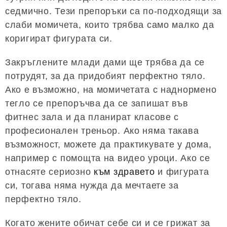
седмично. Тези препоръки са по-подходящи за
слаби момичета, които трябва само малко да
коригират фигурата си.
Закръглените млади дами ще трябва да се
потрудят, за да придобият перфектно тяло.
Ако е възможно, на момичетата с наднормено
тегло се препоръчва да се запишат във
фитнес зала и да планират класове с
професионален треньор. Ако няма такава
възможност, можете да практикувате у дома,
например с помощта на видео уроци. Ако се
отнасяте сериозно
към здравето
и фигурата
си, тогава няма нужда да мечтаете за
перфектно тяло.
Когато жените обичат себе си и се грижат за