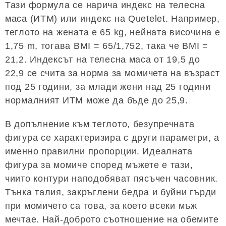
Тази формула се нарича индекс на телесна
маса (ИТМ) или индекс на Quetelet. Например,
теглото на жената е 65 kg, нейната височина е
1,75 m, тогава BMI = 65/1,752, така че BMI =
21,2. Индексът на телесна маса от 19,5 до
22,9 се счита за норма за момичета на възраст
под 25 години, за млади жени над 25 години
нормалният ИТМ може да бъде до 25,9.
В допълнение към теглото, безупречната
фигура се характеризира с други параметри, а
именно правилни пропорции. Идеалната
фигура за момиче според мъжете е тази,
чиито контури наподобяват пясъчен часовник.
Тънка талия, закръглени бедра и буйни гърди
при момичето са това, за което всеки мъж
мечтае. Най-доброто съотношение на обемите