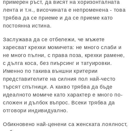
примерен ръст, да висят на хоризонталната
лента и т.н., височината е непроменена - това
трябва да се приеме и да се приеме като
постоянна истина.
Заслужава да се отбележи, че мъжете
харесват крехки момичета: не много слаби и
не много пълни, с права поза, крехки рамене,
с дълга коса, без пиърсинг и татуировки.
Именно по такива външни критерии
представителите на силния пол най-често
търсят спътници. А какво трябва да бъде
идеалното момиче като характер е много по-
сложен и дълбок въпрос. Всеки трябва да
отговори индивидуално.
Обикновено най-ценени са женската лоялност,