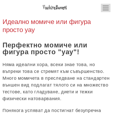
Идеално момиче или фигура
просто уау
Перфектно момиче или
фигура просто "уау"!
Няма идеални хора, всеки знае това, но
въпреки това се стремят към съвършенство.
Много момичета в преследване на стандартен
външен вид подлагат тялото си на множество
тестове, като гладуване, диети и тежки
физически натоварвания.
Понякога успяват да постигнат безупречна