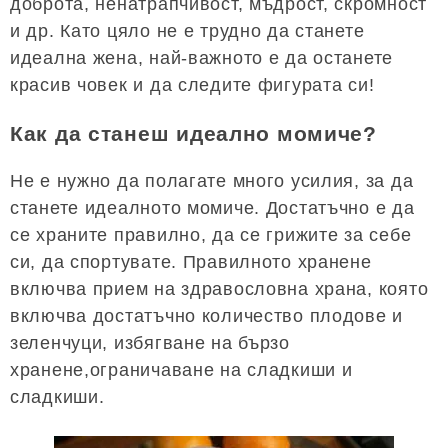
доброта, ненатрапчивост, мъдрост, скромност
и др. Като цяло не е трудно да станете
идеална жена, най-важното е да останете
красив човек и да следите фигурата си!
Как да станеш идеално момиче?
Не е нужно да полагате много усилия, за да
станете идеалното момиче. Достатъчно е да
се храните правилно, да се грижите за себе
си, да спортувате. Правилното хранене
включва прием на здравословна храна, която
включва достатъчно количество плодове и
зеленчуци, избягване на бързо
хранене,ограничаване на сладкиши и
сладкиши.