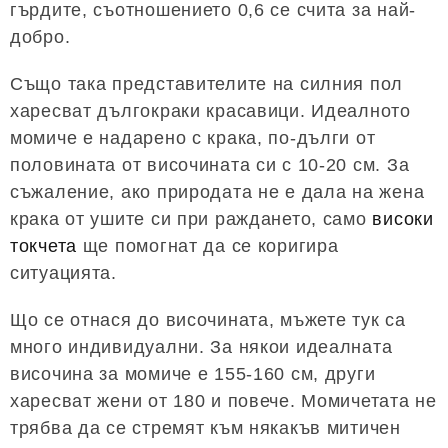
гърдите, съотношението 0,6 се счита за най-
добро.
Също така представителите на силния пол
харесват дългокраки красавици. Идеалното
момиче е надарено с крака, по-дълги от
половината от височината си с 10-20 см. За
съжаление, ако природата не е дала на жена
крака от ушите си при раждането, само
високи
токчета
ще помогнат да се коригира
ситуацията.
Що се отнася до височината, мъжете тук са
много индивидуални. За някои идеалната
височина за момиче е 155-160 см, други
харесват жени от 180 и повече. Момичетата не
трябва да се стремят към някакъв митичен