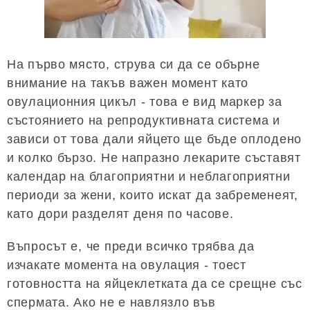
На първо място, струва си да се обърне
внимание на такъв важен момент като
овулационния цикъл - това е вид маркер за
състоянието на репродуктивната система и
зависи от това дали яйцето ще бъде оплодено
и колко бързо. Не напразно лекарите съставят
календар на благоприятни и неблагоприятни
периоди за жени, които искат да забременеят,
като дори разделят деня по часове.
Въпросът е, че преди всичко трябва да
изчакате момента на овулация - тоест
готовността на яйцеклетката да се срещне със
спермата. Ако не е навлязло във