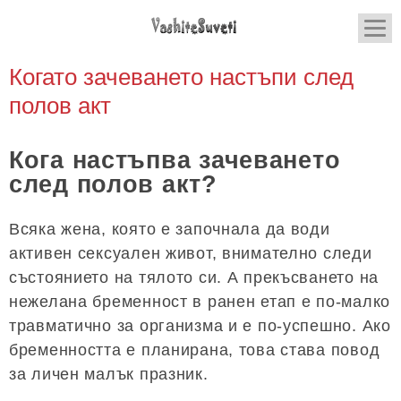
Когато зачеването настъпи след
полов акт
Кога настъпва зачеването
след полов акт?
Всяка жена, която е започнала да води
активен сексуален живот, внимателно следи
състоянието на тялото си. А прекъсването на
нежелана бременност в ранен етап е по-малко
травматично за организма и е по-успешно. Ако
бременността е планирана, това става повод
за личен малък празник.