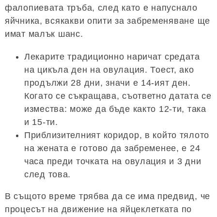
фалопиевата тръба, след като е напуснало
яйчника, всякакви опити за забременяване ще
имат малък шанс.
Лекарите традиционно наричат ​​средата
на цикъла ден на овулация. Тоест, ако
продължи 28 дни, значи е 14-ият ден.
Когато се съкращава, съответно датата се
измества: може да бъде както 12-ти, така
и 15-ти.
Приблизителният коридор, в който тялото
на жената е готово да забременее, е 24
часа преди точката на овулация и 3 дни
след това.
В същото време трябва да се има предвид, че
процесът на движение на яйцеклетката по