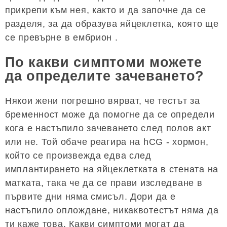
прикрепи към нея, както и да започне да се
разделя, за да образува яйцеклетка, която ще
се превърне в ембрион .
По какви симптоми можете
да определите зачеването?
Някои жени погрешно вярват, че тестът за
бременност може да помогне да се определи
кога е настъпило зачеването след полов акт
или не. Той обаче реагира на hCG - хормон,
който се произвежда едва след
имплантирането на яйцеклетката в стената на
матката, така че да се прави изследване в
първите дни няма смисъл. Дори да е
настъпило оплождане, никаквотестът няма да
ти каже това. Какви симптоми могат да