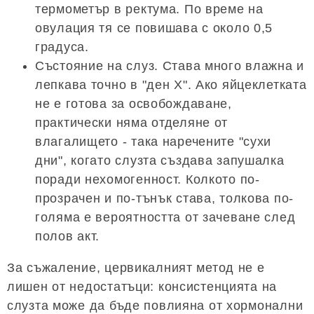
термометър в ректума. По време на
овулация тя се повишава с около 0,5
градуса.
Състояние на слуз. Става много влажна и
лепкава точно в "ден Х". Ако яйцеклетката
не е готова за освобождаване,
практически няма отделяне от
влагалището - така наречените "сухи
дни", когато слузта създава запушалка
поради нехомогенност. Колкото по-
прозрачен и по-тънък става, толкова по-
голяма е вероятността от зачеване след
полов акт.
За съжаление, цервикалният метод не е
лишен от недостатъци: консистенцията на
слузта може да бъде повлияна от хормонални