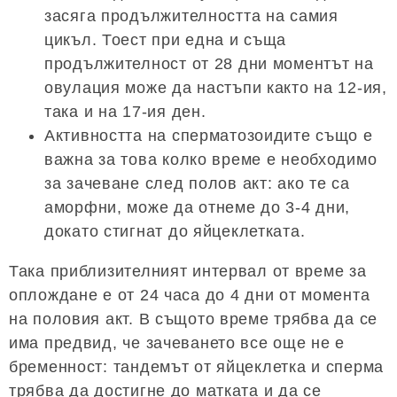
засяга продължителността на самия
цикъл. Тоест при една и съща
продължителност от 28 дни моментът на
овулация може да настъпи както на 12-ия,
така и на 17-ия ден.
Активността на сперматозоидите също е
важна за това колко време е необходимо
за зачеване след полов акт: ако те са
аморфни, може да отнеме до 3-4 дни,
докато стигнат до яйцеклетката.
Така приблизителният интервал от време за
оплождане е от 24 часа до 4 дни от момента
на половия акт. В същото време трябва да се
има предвид, че зачеването все още не е
бременност: тандемът от яйцеклетка и сперма
трябва да достигне до матката и да се