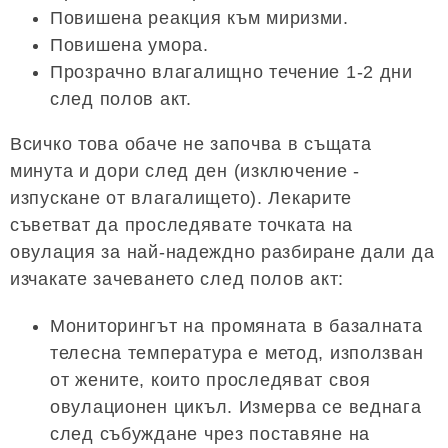
Повишена реакция към миризми.
Повишена умора.
Прозрачно влагалищно течение 1-2 дни
след полов акт.
Всичко това обаче не започва в същата
минута и дори след ден (изключение -
изпускане от влагалището). Лекарите
съветват да проследявате точката на
овулация за най-надеждно разбиране дали да
изчакате зачеването след полов акт:
Мониторингът на промяната в базалната
телесна температура е метод, използван
от жените, които проследяват своя
овулационен цикъл. Измерва се веднага
след събуждане чрез поставяне на