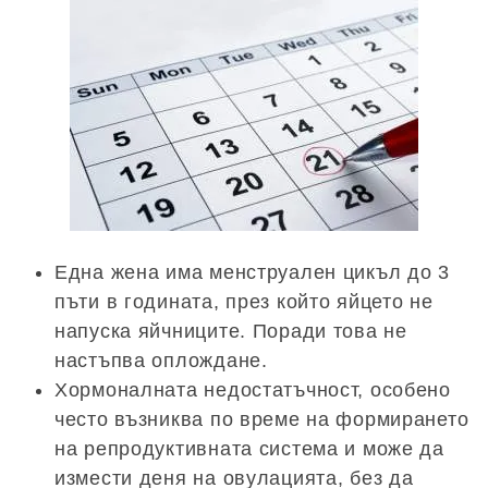
Една жена има менструален цикъл до 3
пъти в годината, през който яйцето не
напуска яйчниците. Поради това не
настъпва оплождане.
Хормоналната недостатъчност, особено
често възниква по време на формирането
на репродуктивната система и може да
измести деня на овулацията, без да