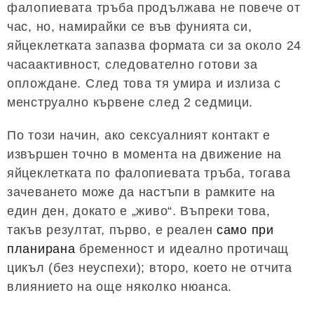
фалопиевата тръба продължава не повече от
час, но, намирайки се във фунията си,
яйцеклетката запазва формата си за около 24
часаактивност, следователно готови за
оплождане. След това тя умира и излиза с
менструално кървене след 2 седмици.
По този начин, ако сексуалният контакт е
извършен точно в момента на движение на
яйцеклетката по фалопиевата тръба, тогава
зачеването може да настъпи в рамките на
един ден, докато е „живо“. Въпреки това,
такъв резултат, първо, е реален
само при
планирана
бременност и идеално протичащ
цикъл (без неуспехи); второ, което не отчита
влиянието на още няколко нюанса.