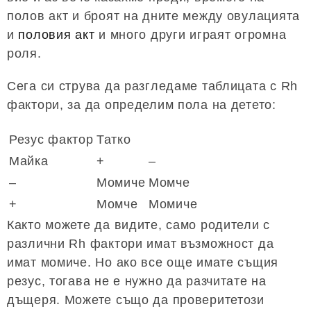
полов акт и броят на дните между овулацията
и
половия акт
и много други играят огромна
роля.
Сега си струва да разгледаме таблицата с Rh
фактори, за да определим пола на детето:
Резус фактор
Татко
Майка
+
–
–
Момиче
Момче
+
Момче
Момиче
Както можете да видите, само родители с
различни Rh фактори имат възможност да
имат момиче. Но ако все още имате същия
резус, тогава не е нужно да разчитате на
дъщеря. Можете също да проверитетози