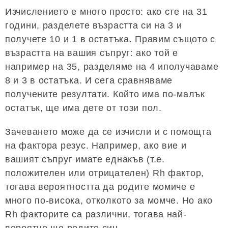
Изчислението е много просто: ако сте на 31
години, разделете възрастта си на 3 и
получете 10 и 1 в остатъка. Правим същото с
възрастта на вашия съпруг: ако той е
например на 35, разделяме на 4 иполучаваме
8 и 3 в остатъка. И сега сравняваме
получените резултати. Който има по-малък
остатък, ще има дете от този пол.
Зачеването може да се изчисли и с помощта
на фактора резус. Например, ако вие и
вашият съпруг имате еднакъв (т.е.
положителен или отрицателен) Rh фактор,
тогава вероятността да родите момиче е
много по-висока, отколкото за момче. Но ако
Rh факторите са различни, тогава най-
вероятно ще родите син.