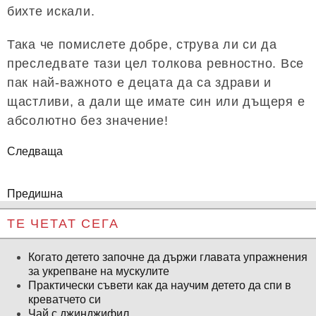
бихте искали.
Така че помислете добре, струва ли си да
преследвате тази цел толкова ревностно. Все
пак най-важното е децата да са здрави и
щастливи, а дали ще имате син или дъщеря е
абсолютно без значение!
Следваща
Предишна
ТЕ ЧЕТАТ СЕГА
Когато детето започне да държи главата упражнения
за укрепване на мускулите
Практически съвети как да научим детето да спи в
креватчето си
Чай с джинджифил