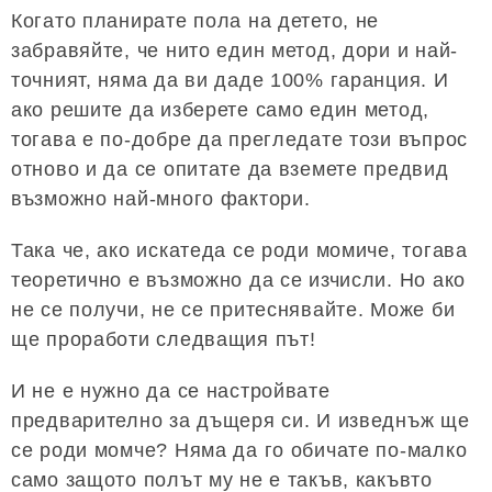
Когато планирате пола на детето, не
забравяйте, че нито един метод, дори и най-
точният, няма да ви даде 100% гаранция. И
ако решите да изберете само един метод,
тогава е по-добре да прегледате този въпрос
отново и да се опитате да вземете предвид
възможно най-много фактори.
Така че, ако искатеда се роди момиче, тогава
теоретично е възможно да се изчисли. Но ако
не се получи, не се притеснявайте. Може би
ще проработи следващия път!
И не е нужно да се настройвате
предварително за дъщеря си. И изведнъж ще
се роди момче? Няма да го обичате по-малко
само защото полът му не е такъв, какъвто