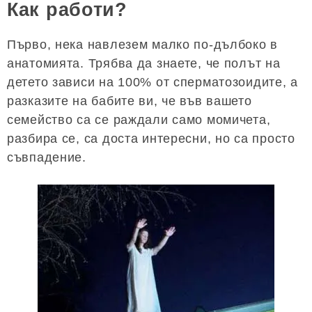
Как работи?
Първо, нека навлезем малко по-дълбоко в
анатомията. Трябва да знаете, че полът на
детето зависи на 100% от сперматозоидите, а
разказите на бабите ви, че във вашето
семейство са се раждали само момичета,
разбира се, са доста интересни, но са просто
съвпадение.