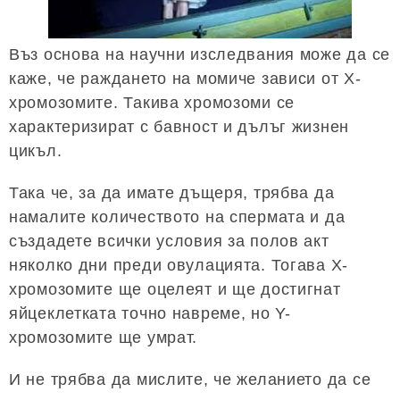
Въз основа на научни изследвания може да се
каже, че раждането на момиче зависи от Х-
хромозомите. Такива хромозоми се
характеризират с бавност и дълъг жизнен
цикъл.
Така че, за да имате дъщеря, трябва да
намалите количеството на спермата и да
създадете всички условия за полов акт
няколко дни преди овулацията. Тогава X-
хромозомите ще оцелеят и ще достигнат
яйцеклетката точно навреме, но Y-
хромозомите ще умрат.
И не трябва да мислите, че желанието да се