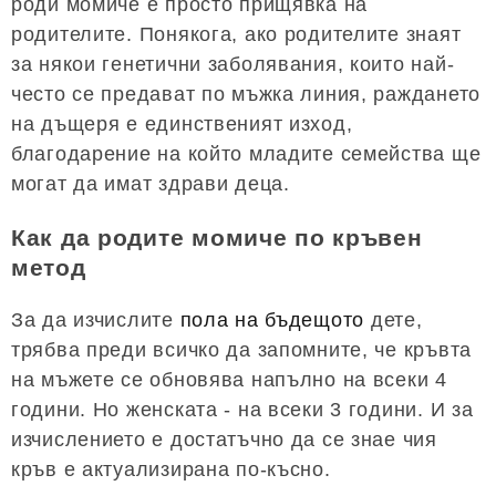
роди момиче е просто прищявка на
родителите. Понякога, ако родителите знаят
за някои генетични заболявания, които най-
често се предават по мъжка линия, раждането
на дъщеря е единственият изход,
благодарение на който младите семейства ще
могат да имат здрави деца.
Как да родите момиче по кръвен
метод
За да изчислите
пола на бъдещото
дете,
трябва преди всичко да запомните, че кръвта
на мъжете се обновява напълно на всеки 4
години. Но женската - на всеки 3 години. И за
изчислението е достатъчно да се знае чия
кръв е актуализирана по-късно.