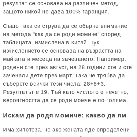
резултат се основава на различен метод,
защото никой не дава 100% гаранция.
Също така си струва да се обърне внимание
на метода "как да се роди момиче" според
таблицата, измислена в Китай. Тук
изчислението се основава на възрастта на
майката и месеца на зачеването. Например,
родени сте през август, на 28 години сте и сте
заченали дете през март. Така че трябва да
съберете всички тези числа: 28+8+3.
Резултатът е 19. Тъй като числото е нечетно,
вероятността да се роди момче е по-голяма.
Искам да родя момиче: какво да ям
Има хипотеза, че ако жената яде определени