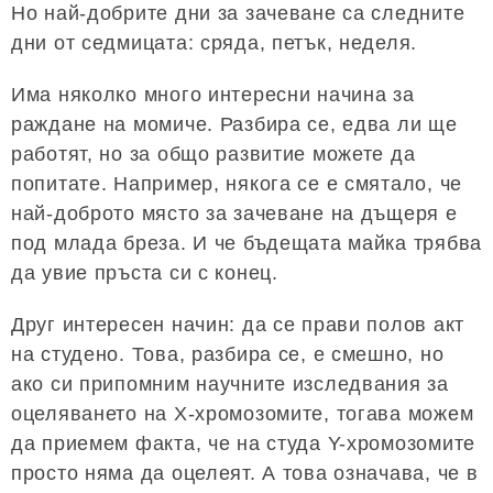
Но най-добрите дни за зачеване са следните
дни от седмицата: сряда, петък, неделя.
Има няколко много интересни начина за
раждане на момиче. Разбира се, едва ли ще
работят, но за общо развитие можете да
попитате. Например, някога се е смятало, че
най-доброто място за зачеване на дъщеря е
под млада бреза. И че бъдещата майка трябва
да увие пръста си с конец.
Друг интересен начин: да се прави полов акт
на студено. Това, разбира се, е смешно, но
ако си припомним научните изследвания за
оцеляването на Х-хромозомите, тогава можем
да приемем факта, че на студа Y-хромозомите
просто няма да оцелеят. А това означава, че в