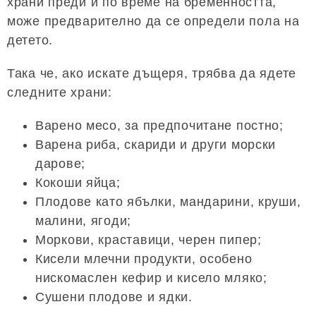
храни преди и по време на бременността,
може предварително да се определи пола на
детето.
Така че, ако искате дъщеря, трябва да ядете
следните храни:
Варено месо, за предпочитане постно;
Варена риба, скариди и други морски
дарове;
Кокоши яйца;
Плодове като ябълки, мандарини, круши,
малини, ягоди;
Моркови, краставици, черен пипер;
Кисели млечни продукти, особено
нискомаслен кефир и кисело мляко;
Сушени плодове и ядки.