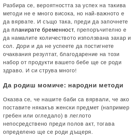
Разбира се, вероятността за успех на такива
методи не е много висока, но най-важното е
да вярвате. И също така, преди да започнете
да
планирате бременност
, препоръчително е
да намалите количеството използвана захар и
сол. Дори и да не успеете да постигнете
очаквания резултат, благодарение на този
набор от продукти вашето бебе ще се роди
здраво. И си струва много!
Да родиш момиче: народни методи
Оказва се, че нашите баби са вярвали, че ако
поставите някакъв женски предмет (например
гребен или огледало) в леглото
непосредствено преди полов акт, тогава
определено ще се роди дъщеря.