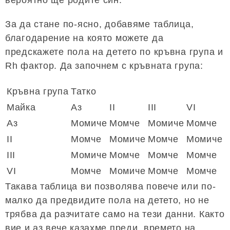
За да стане по-ясно, добавяме таблица,
благодарение на която можете да
предскажете пола на детето по кръвна група и
Rh фактор. Да започнем с кръвната група:
Кръвна група
Татко
Майка
Аз
II
III
VI
Аз
Момиче
Момче
Момиче
Момче
II
Момче
Момиче
Момче
Момиче
III
Момиче
Момче
Момче
Момче
VI
Момче
Момиче
Момче
Момче
Такава таблица ви позволява повече или по-
малко да предвидите пола на детето, но не
трябва да разчитате само на тези данни. Както
вие и аз вече казахме преди, времето на