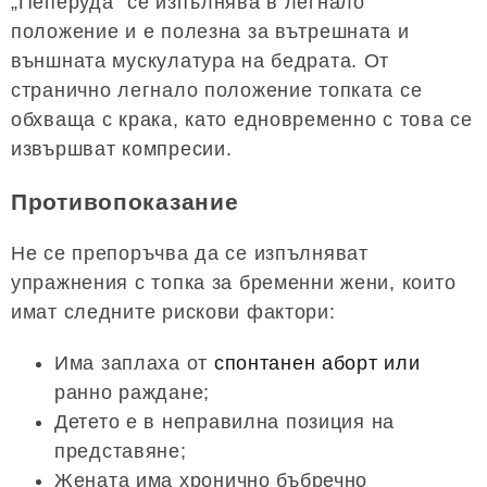
„Пеперуда“ се изпълнява в легнало
положение и е полезна за вътрешната и
външната мускулатура на бедрата. От
странично легнало положение топката се
обхваща с крака, като едновременно с това се
извършват компресии.
Противопоказание
Не се препоръчва да се изпълняват
упражнения с топка за бременни жени, които
имат следните рискови фактори:
Има заплаха от
спонтанен аборт или
ранно раждане;
Детето е в неправилна позиция на
представяне;
Жената има хронично бъбречно