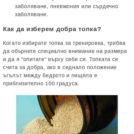
заболяване, пневмония или сърдечно
заболяване.
Как да изберем добра топка?
Когато избирате топка за тренировка, трябва
да обърнете специално внимание на размера
и да я "опитате" върху себе си. Топката се
счита за добра, ако в седнало положение
ъгълът между бедрото и пищяла е
приблизително 100 градуса.