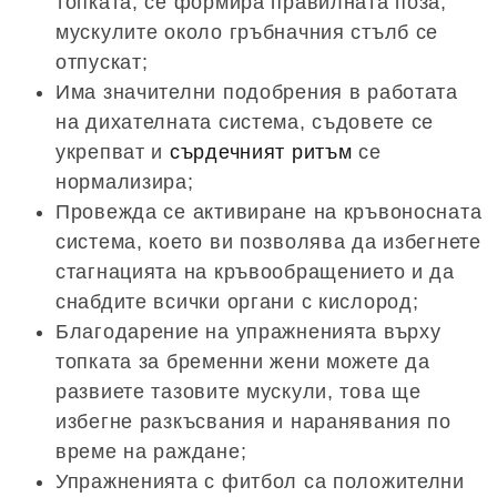
топката, се формира правилната поза,
мускулите около гръбначния стълб се
отпускат;
Има значителни подобрения в работата
на дихателната система, съдовете се
укрепват и
сърдечният ритъм
се
нормализира;
Провежда се активиране на кръвоносната
система, което ви позволява да избегнете
стагнацията на кръвообращението и да
снабдите всички органи с кислород;
Благодарение на упражненията върху
топката за бременни жени можете да
развиете тазовите мускули, това ще
избегне разкъсвания и наранявания по
време на раждане;
Упражненията с фитбол са положителни