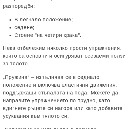
разпоредби:
В легнало положение;
седене;
Стоене "на четири крака".
Нека отбележим няколко прости упражнения,
които са основни и осигуряват осезаеми ползи
за тялото.
„Пружина“ – изпълнява се в седнало
положение и включва еластични движения,
поддържащи стъпалата на пода. Можете да
направите упражнението по-трудно, като
вдигнете ръцете си нагоре или като добавите
усуквания към тялото си.