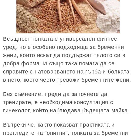
Всъщност топката е универсален фитнес
уред, но е особено подходяща за бременни
жени, които искат да поддържат тялото си в
добра форма. И също така помага да се
справите с натоварването на гърба и болката
в него, което често тревожи бременните жени.
Без съмнение, преди да започнете да
тренирате, е необходима консултация с
гинеколог, който наблюдава бъдещата майка.
Въпреки че, както показват практиката и
прегледите на "опитни", топката за бременни