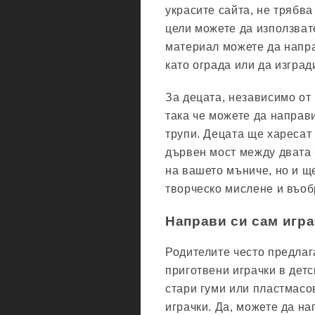
украсите сайта, не трябва
цели можете да използвате
материал можете да напра
като ограда или да изград
За децата, независимо от 
така че можете да направ
трупи. Децата ще харесат
дървен мост между двата 
на вашето мъниче, но и щ
творческо мислене и въо
Направи си сам игр
Родителите често предлаг
приготвени играчки в дет
стари гуми или пластмасо
играчки. Да, можете да на