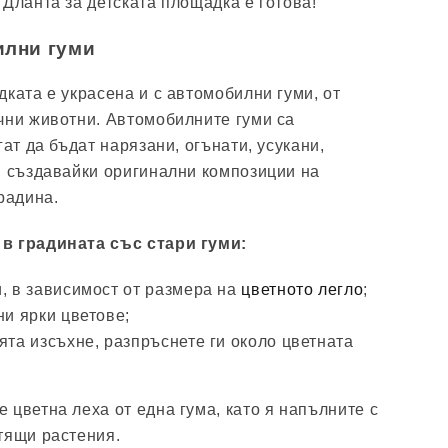
 Дланта за детската площадка е готова!
илни гуми
ката е украсена и с автомобилни гуми, от
чни животни. Автомобилните гуми са
гат да бъдат нарязани, огънати, усукани,
, създавайки оригинални композиции на
радина.
в градината със стари гуми:
, в зависимост от размера на
цветното легло
;
ни ярки цветове;
ята изсъхне, разпръснете ги около цветната
 цветна леха от една гума, като я напълните с
тящи растения.