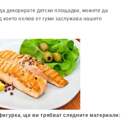
 да декорирате детски площадки, можете да
д които охлюв от гуми заслужава нашето
фигурка, ще ви трябват следните материали: