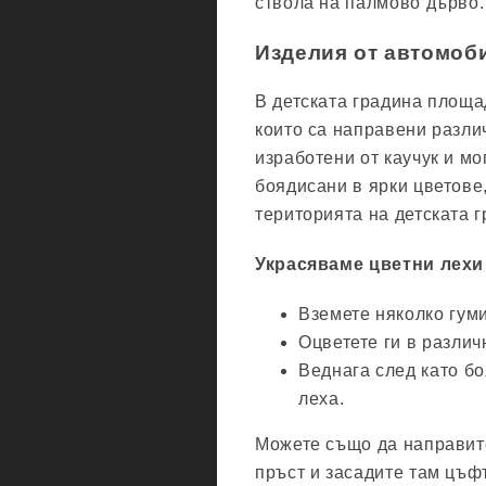
ствола на палмово дърво.
Изделия от автомоб
В детската градина площад
които са направени разли
изработени от каучук и мо
боядисани в ярки цветове
територията на детската г
Украсяваме цветни лехи 
Вземете няколко гуми
Оцветете ги в различ
Веднага след като бо
леха.
Можете също да направите
пръст и засадите там цъф