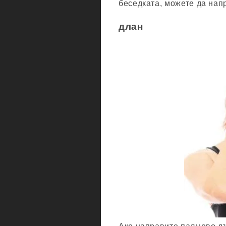
беседката, можете да нап
длан