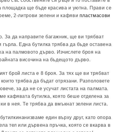
рво със собствените си ръце и го поставите в
та площадка ще бъде красива и уютна. Прави се
реме, 2-литрови зелени и кафяви
пластмасови
. За да направите багажник, ще ви трябват
и гърла. Една бутилка трябва да бъде оставена
рха на палмовото дърво. Изчислете броя на
крайната височина на бъдещото дърво.
ят брой листа е 8 броя. За тях ще ви трябват
 които трябва да бъдат отрязани. Разполовете
овече, за да не се усучат листата на палмата.
ме кафявата бутилка, която беше отделена за
ки в нея. Те трябва да вмъкнат зелени листа.
утилкинанизваме един върху друг, като опора
ела тел или дървена пръчка, която се вкарва в