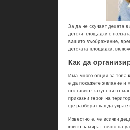
За да не скучаят децата в
детски площадки с ползат
вашето въображение, врем
детската площадка, включе
Как да организи
Има много опции за това
е да покажете желание и 
поставите закупени от ма
приказни герои на терито
ще разберат как да украся
Известно е, че всички дец
които намират точно на ул