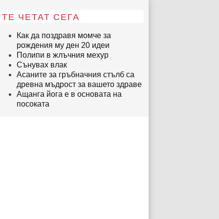
ТЕ ЧЕТАТ СЕГА
Как да поздравя момче за
рождения му ден 20 идеи
Полипи в жлъчния мехур
Сънувах влак
Асаните за гръбначния стълб са
древна мъдрост за вашето здраве
Ащанга йога е в основата на
посоката