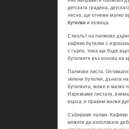
Ако направите палмово дъ
детската градина, детска
лесно, ще отнеме малко в
бутилки
и ножица.
Стволът на палмово дърво
кафяви бутилки с изрязан
с гърло, това ще бъде въ
бутилките въз основа на 
Палмови листа. Оптимални
зелени бутилки, дъната на
бутилката, може и малко п
Изрязваме листата, взема
върха, и правим малки дуп
Събираме палми. Кафяви б
можете да използвате деб