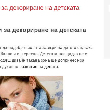
за декориране на детската
 за декориране на детската
 да подобрят зоната за игри на детето си, така
абавно и интересно. Детската площадка не е
дходящ дизайн такава зона ще допринесе за
и духовно
развитие на децата
.