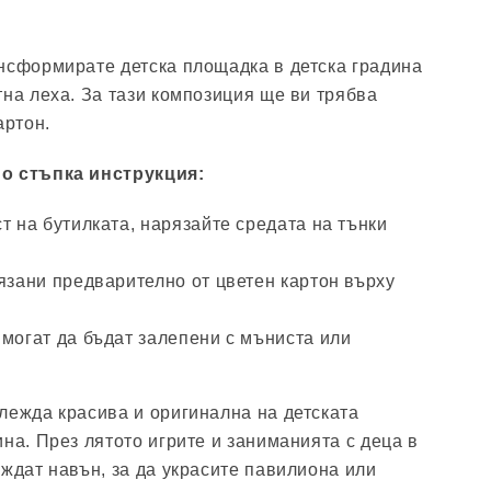
нсформирате детска площадка в детска градина
тна леха. За тази композиция ще ви трябва
артон.
по стъпка инструкция:
т на бутилката, нарязайте средата на тънки
язани предварително от цветен картон върху
 могат да бъдат залепени с мъниста или
лежда красива и оригинална на детската
на. През лятото игрите и заниманията с деца в
еждат навън, за да украсите павилиона или