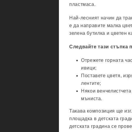
пластмаса.
Най-лесният начин да тра
е да направите малка цве
зелена бутилка и цветен к
Следвайте тази стъпка 
Отрежете горната час
ивици;
Поставете цветя, изр
лентите;
Някои венчелистчета
мъниста.
Такава композиция ще изг
площадка в детската гради
детската градина се пров