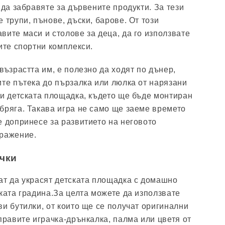
 да забравяте за дървените продукти. За тези
 трупи, пънове, дъски, барове. От този
вите маси и столове за деца, да го използвате
ите спортни комплекси.
възрастта им, е полезно да ходят по дънер,
ите пътека до пързалка или люлка от нарязани
 и детската площадка, където ще бъде монтиран
бряга. Такава игра не само ще заеме времето
е допринесе за развитието на неговото
бражение.
ачки
ат да украсят детската площадка с домашно
ската градина.За целта можете да използвате
ви бутилки, от които ще се получат оригинални
правите играчка-дрънкалка, палма или цветя от