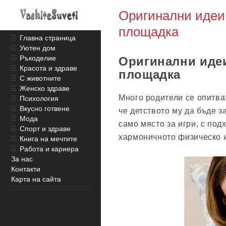
Оригинални идеи 
площадка
☰
Главна страница
☰
Уютен дом
☰
Ръкоделие
Оригинални идеи
☰
Красота и здраве
площадка
☰
С животните
☰
Женско здраве
Много родители се опитват
☰
Психология
☰
Вкусно готвене
че детството му да бъде з
☰
Мода
само място за игри, с по
☰
Спорт и здраве
хармоничното физическо 
☰
Книга на мечтите
☰
Работа и кариера
За нас
Контакти
Карта на сайта