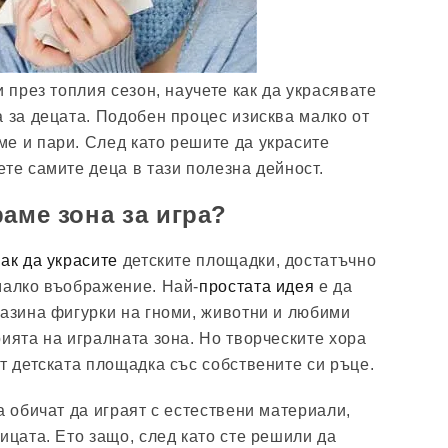
и през топлия сезон, научете как да украсявате
а за децата. Подобен процес изисква малко от
е и пари. След като решите да украсите
те самите деца в тази полезна дейност.
раме зона за игра?
как да украсите
детските площадки, достатъчно
малко въображение. Най-
простата идея
е да
газина фигурки на гноми, животни и любими
рията на игралната зона. Но творческите хора
т детската площадка със собствените си ръце.
а обичат да играят с естествени материали,
ицата. Ето защо, след като сте решили да