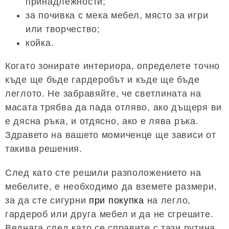
принадлежности;
за почивка с мека мебел, място за игри
или творчество;
койка.
Когато зонирате интериора, определете точно
къде ще бъде гардеробът и къде ще бъде
леглото. Не забравяйте, че светлината на
масата трябва да пада отляво, ако дъщеря ви
е дясна ръка, и отдясно, ако е лява ръка.
Здравето на вашето момиченце ще зависи от
такива решения.
След като сте решили разположението на
мебелите, е необходимо да вземете размери,
за да сте сигурни
при покупка
на легло,
гардероб или друга мебел и да не сгрешите.
Веднага след като се справите с тази рутина,