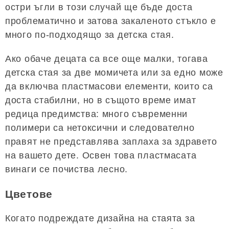
остри ъгли в този случай ще бъде доста
проблематично и затова закаленото стъкло е
много по-подходящо за детска стая.
Ако обаче децата са все още малки, тогава
детска стая за две момичета или за едно може
да включва пластмасови елементи, които са
доста стабилни, но в същото време имат
редица предимства: много съвременни
полимери са нетоксични и следователно
правят не представлява заплаха за здравето
на вашето дете. Освен това пластмасата
винаги се почиства лесно.
Цветове
Когато подреждате дизайна на стаята за