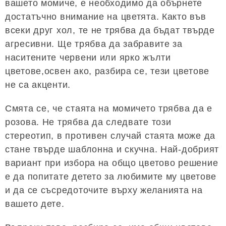
вашето момиче, е необходимо да обърнете
достатъчно внимание на цветята. Както във
всеки друг хол, те не трябва да бъдат твърде
агресивни. Ще трябва да забравите за
наситените червени или ярко жълти
цветове,освен ако, разбира се, тези цветове
не са акценти.
Смята се, че стаята на момичето трябва да е
розова. Не трябва да следвате този
стереотип, в противен случай стаята може да
стане твърде шаблонна и скучна. Най-добрият
вариант при избора на общо цветово решение
е да попитате детето за любимите му цветове
и да се съсредоточите върху желанията на
вашето дете.