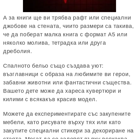
А за книги ще ви трябва рафт или специални
джобове на стената, чиито размери са такива,
че да поберат малка книга с формат А5 или
няколко молива, тетрадка или друга
дреболия.
Спалното бельо също създава уют:
възглавници с образа на любимите ви герои,
забавни животни или фантастични същества.
Вашето дете може да хареса кувертюри и
килими с всякакъв красив модел.
Можете да експериментирате със закупените
мебели, като рисувате върху тях или като
закупите специални стикери за декориране на
стаята. Могат да се залепят върху всякаква