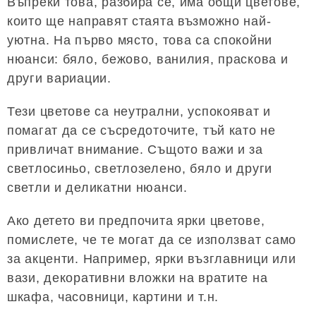
Въпреки това, разбира се, има общи цветове,
които ще направят стаята възможно най-
уютна. На първо място, това са спокойни
нюанси: бяло, бежово, ванилия, праскова и
други вариации.
Тези цветове са неутрални, успокояват и
помагат да се съсредоточите, тъй като не
привличат внимание. Същото важи и за
светлосиньо, светлозелено, бяло и други
светли и деликатни нюанси.
Ако детето ви предпочита ярки цветове,
помислете, че те могат да се използват само
за акценти. Например, ярки възглавници или
вази, декоративни вложки на вратите на
шкафа, часовници, картини и т.н.