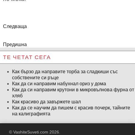
Следваща
Предишна
ТЕ ЧЕТАТ СЕГА
Как бързо да направите торба за сладкиши със
собствените си ръце
Как да си направим набухнал ориз у дома
Как да си направим крутони в микровълнова фурна от
хляб
Как красиво да завържете шал
Как да се научим да пишем с красив почерк, тайните
на калиграфията
© VashiteSuveti.com 2026.