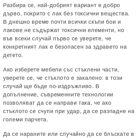
Разбира се, най-добрият вариант е добро
дърво, покрито с лак без токсични вещества.
В днешно време почти всички скъпи бои и
лакове не съдържат токсични елементи, но
във всеки случай първо се уверете, че
конкретният лак е безопасен за здравето на
детето.
Ако изберете мебели със стъклени части,
уверете се, че стъклото е закалено: в този
случай ще бъде по-издръжливо. В
допълнение, съвременните технологии
позволяват да се направи така, че ако
стъклото се счупи при удар, да се разпадне на
големи парчета.
Да се ​​нараните или случайно да се блъскате в