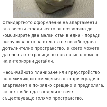
Стандартното оформление на апартаменти
във високи сгради често ви позволява да
комбинирате две малки стаи в една - поради
разрушаването на стената се освобождава
допълнително пространство, в което можете
да очертаете граници по нов начин с помощ
на интериорни детайли.
Необичайното планиране или преустройство
на нежилищни помещения от стари сгради в
апартамент е по-рядко срещано и предполага,
че ще трябва да споделяте вече
съществуващо голямо пространство.