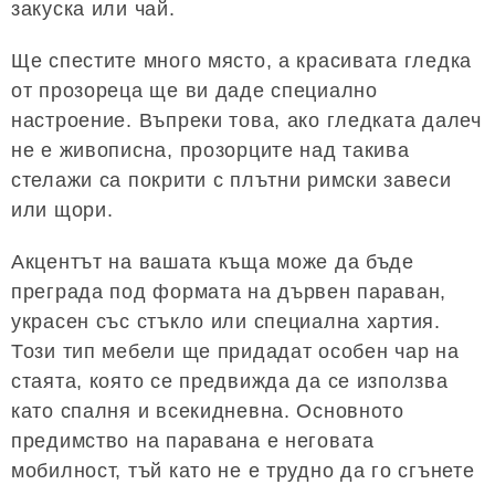
закуска или чай.
Ще спестите много място, а красивата гледка
от прозореца ще ви даде специално
настроение. Въпреки това, ако гледката далеч
не е живописна, прозорците над такива
стелажи са покрити с плътни римски завеси
или щори.
Акцентът на вашата къща може да бъде
преграда под формата на дървен параван,
украсен със стъкло или специална хартия.
Този тип мебели ще придадат особен чар на
стаята, която се предвижда да се използва
като спалня и всекидневна. Основното
предимство на паравана е неговата
мобилност, тъй като не е трудно да го сгънете