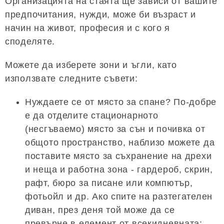
Организацията на стаята ще зависи от вашите
предпочитания, нужди, може би възраст и
начин на живот, професия и с кого я
споделяте.
Можете да изберете зони и ъгли, като
използвате следните съвети:
Нуждаете се от място за спане? По-добре
е да отделите стационарното
(несгъваемо) място за сън и почивка от
общото пространство, наблизо можете да
поставите място за съхранение на дрехи
и неща и работна зона - гардероб, скрин,
рафт, бюро за писане или компютър,
фотьойл и др. Ако спите на разтегателен
диван, през деня той може да се
превърне в елемент от всекидневната;