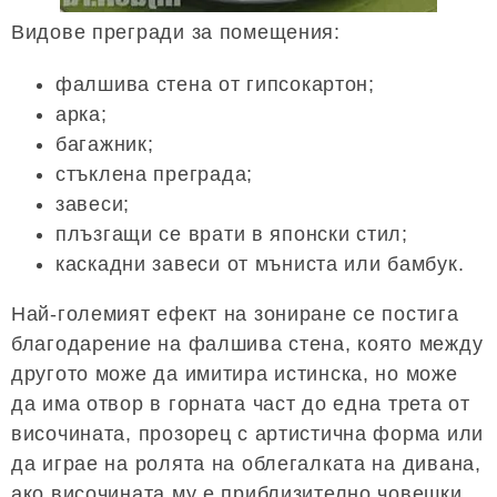
Видове прегради за помещения:
фалшива стена от гипсокартон;
арка;
багажник;
стъклена преграда;
завеси;
плъзгащи се врати в японски стил;
каскадни завеси от мъниста или бамбук.
Най-големият ефект на зониране се постига
благодарение на фалшива стена, която между
другото може да имитира истинска, но може
да има отвор в горната част до една трета от
височината, прозорец с артистична форма или
да играе на ролята на облегалката на дивана,
ако височината му е приблизително човешки