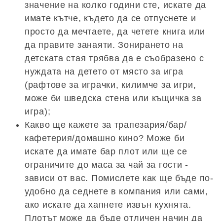
значение на колко години сте, искате да
имате кътче, където да се отпуснете и
просто да мечтаете, да четете книга или
да правите занаяти. Зонирането на
детската стая трябва да е съобразено с
нуждата на детето от място за игра
(рафтове за играчки, килимче за игри,
може би шведска стена или къщичка за
игра);
Какво ще кажете за трапезария/бар/
кафетерия/домашно кино? Може би
искате да имате бар плот или ще се
ограничите до маса за чай за гости -
зависи от вас. Помислете как ще бъде по-
удобно да седнете в компания или сами,
ако искате да хапнете извън кухнята.
Плотът може да бъде отличен начин да