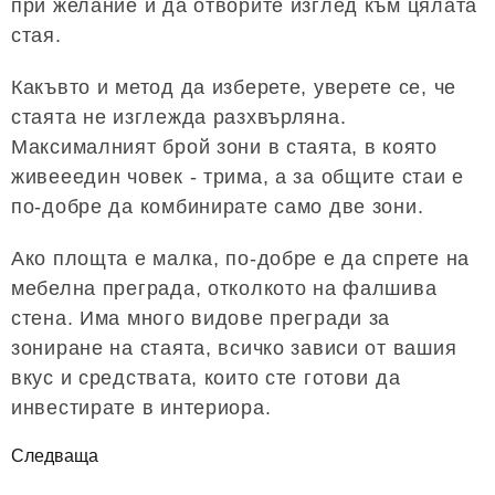
при желание и да отворите изглед към цялата
стая.
Какъвто и метод да изберете, уверете се, че
стаята не изглежда разхвърляна.
Максималният брой зони в стаята, в която
живееедин човек - трима, а за общите стаи е
по-добре да комбинирате само две зони.
Ако площта е малка, по-добре е да спрете на
мебелна преграда, отколкото на фалшива
стена. Има много видове прегради за
зониране на стаята, всичко зависи от вашия
вкус и средствата, които сте готови да
инвестирате в интериора.
Следваща